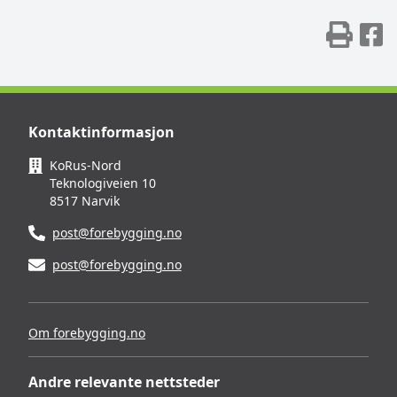
Skr
D
Kontaktinformasjon
KoRus-Nord
Teknologiveien 10
8517 Narvik
post@forebygging.no
post@forebygging.no
Om forebygging.no
Andre relevante nettsteder