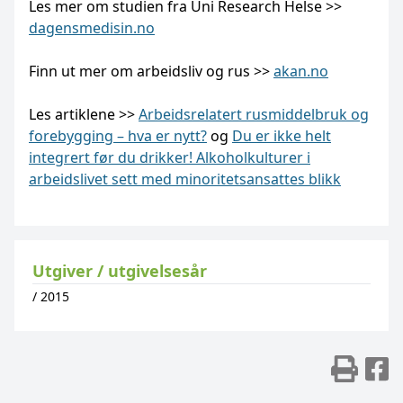
Les mer om studien fra Uni Research Helse >>
dagensmedisin.no
Finn ut mer om arbeidsliv og rus >>
akan.no
Les artiklene >>
Arbeidsrelatert rusmiddelbruk og
forebygging – hva er nytt?
og
Du er ikke helt
integrert før du drikker! Alkoholkulturer i
arbeidslivet sett med minoritetsansattes blikk
Utgiver / utgivelsesår
/
2015
Skr
D