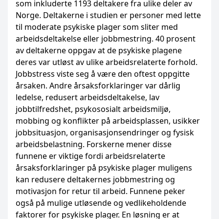
som inkluderte 1193 deltakere fra ulike deler av
Norge. Deltakerne i studien er personer med lette
til moderate psykiske plager som sliter med
arbeidsdeltakelse eller jobbmestring. 40 prosent
av deltakerne oppgav at de psykiske plagene
deres var utløst av ulike arbeidsrelaterte forhold.
Jobbstress viste seg å være den oftest oppgitte
årsaken. Andre årsaksforklaringer var dårlig
ledelse, redusert arbeidsdeltakelse, lav
jobbtilfredshet, psykososialt arbeidsmiljø,
mobbing og konflikter på arbeidsplassen, usikker
jobbsituasjon, organisasjonsendringer og fysisk
arbeidsbelastning. Forskerne mener disse
funnene er viktige fordi arbeidsrelaterte
årsaksforklaringer på psykiske plager muligens
kan redusere deltakernes jobbmestring og
motivasjon for retur til arbeid. Funnene peker
også på mulige utløsende og vedlikeholdende
faktorer for psykiske plager. En løsning er at