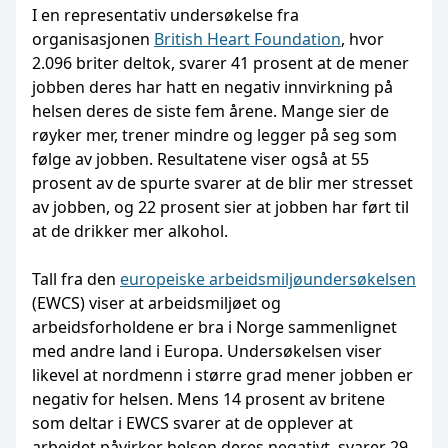
I en representativ undersøkelse fra
organisasjonen
British Heart Foundation
, hvor
2.096 briter deltok, svarer 41 prosent at de mener
jobben deres har hatt en negativ innvirkning på
helsen deres de siste fem årene. Mange sier de
røyker mer, trener mindre og legger på seg som
følge av jobben. Resultatene viser også at 55
prosent av de spurte svarer at de blir mer stresset
av jobben, og 22 prosent sier at jobben har ført til
at de drikker mer alkohol.
Tall fra den
europeiske arbeidsmiljøundersøkelsen
(EWCS) viser at arbeidsmiljøet og
arbeidsforholdene er bra i Norge sammenlignet
med andre land i Europa. Undersøkelsen viser
likevel at nordmenn i større grad mener jobben er
negativ for helsen. Mens 14 prosent av britene
som deltar i EWCS svarer at de opplever at
arbeidet påvirker helsen deres negativt, svarer 29