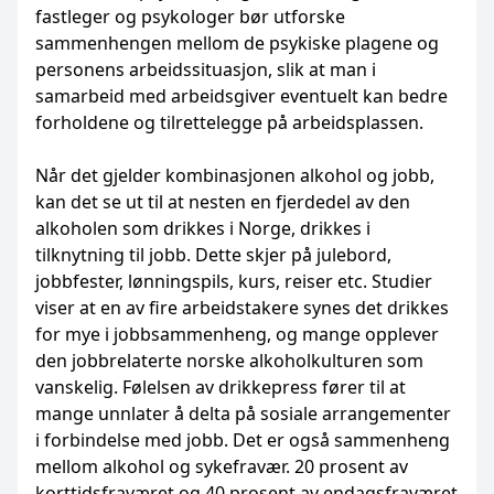
fastleger og psykologer bør utforske
sammenhengen mellom de psykiske plagene og
personens arbeidssituasjon, slik at man i
samarbeid med arbeidsgiver eventuelt kan bedre
forholdene og tilrettelegge på arbeidsplassen.
Når det gjelder kombinasjonen alkohol og jobb,
kan det se ut til at nesten en fjerdedel av den
alkoholen som drikkes i Norge, drikkes i
tilknytning til jobb. Dette skjer på julebord,
jobbfester, lønningspils, kurs, reiser etc. Studier
viser at en av fire arbeidstakere synes det drikkes
for mye i jobbsammenheng, og mange opplever
den jobbrelaterte norske alkoholkulturen som
vanskelig. Følelsen av drikkepress fører til at
mange unnlater å delta på sosiale arrangementer
i forbindelse med jobb. Det er også sammenheng
mellom alkohol og sykefravær. 20 prosent av
korttidsfraværet og 40 prosent av endagsfraværet