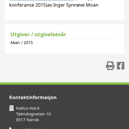
konferanse 2015)av Inger Synnøve Moan
Utgiver / utgivelsesår
Akan
/
2015
Skr
D
Kontaktinformasjon
KoRus-Nord
Teknologiveien 10
8517 Narvik