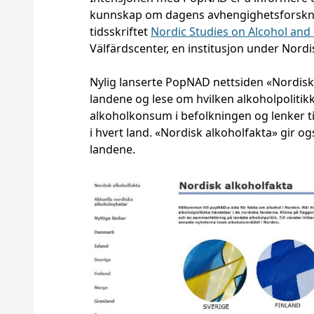
kunnskap om dagens avhengighetsforskning
tidsskriftet
Nordic Studies on Alcohol and
Välfärdscenter, en institusjon under Nordi
Nylig lanserte PopNAD nettsiden «Nordisk 
landene og lese om hvilken alkoholpolitik
alkoholkonsum i befolkningen og lenker t
i hvert land. «Nordisk alkoholfakta» gir o
landene.