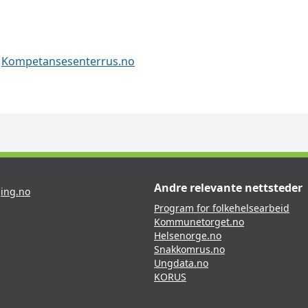
>
Kompetansesenterrus.no
Andre relevante nettsteder
ing.no
Program for folkehelsearbeid
Kommunetorget.no
Helsenorge.no
Snakkomrus.no
Ungdata.no
KORUS