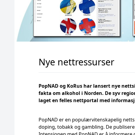
Nye nettressurser
PopNAD og KoRus har lansert nye nettsi
fakta om alkohol i Norden.
De syv regio
laget en felles nettportal med informas
PopNAD er en populærvitenskapelig nettsi
doping, tobakk og gambling. De publiserer
Intensjonen med PopNAD er å informere og b