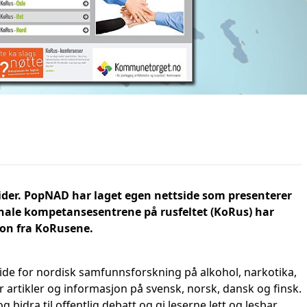
der. PopNAD har laget egen nettside som presenterer
nale kompetansesentrene på rusfeltet (KoRus) har
jon fra KoRusene.
de for nordisk samfunnsforskning på alkohol, narkotika,
 artikler og informasjon på svensk, norsk, dansk og finsk.
idra til offentlig debatt og gi leserne lett og lesbar