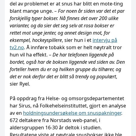
del av problemet er at snus har blitt en mote-ting
blant mange unge.
– For noen år siden var det et par
forskjellig typer bokser. Nå finnes det over 200 ulike
varianter, og da sier det seg selv at rosa bokser er
rettet mot unge jenter, og annet design mot, for
eksempel, hockeyspillere
, sier hun i et
intervju på
tv2.no
. Å innføre tobakk som er helt nøytralt tror
hun vil ha effekt. –
De har telefonen liggende på
bordet, også har de boksen liggende ved siden av. Den
forteller hvem du er og hvilken gruppe du tilhører, og
det er nok derfor det er blitt så trendy og populært
,
sier Ryel.
På oppdrag fra Helse- og omsorgsdepartementet
har Sirus, nå Folkehelseinstituttet, gjort en analyse
av en
holdningsundersøkelse om snuspakninger
.
672 deltakere fra Norstads web-panel, i
aldersgruppen 16-30 år deltok i studien.
Resultatene viste at nøytrale snusbokser ikke ble