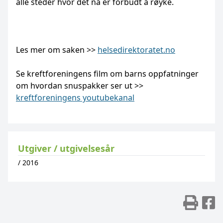
alle steder hvor det nå er forbudt å røyke.
Les mer om saken >>
helsedirektoratet.no
Se kreftforeningens film om barns oppfatninger
om hvordan snuspakker ser ut >>
kreftforeningens youtubekanal
Utgiver / utgivelsesår
/
2016
Skr
D