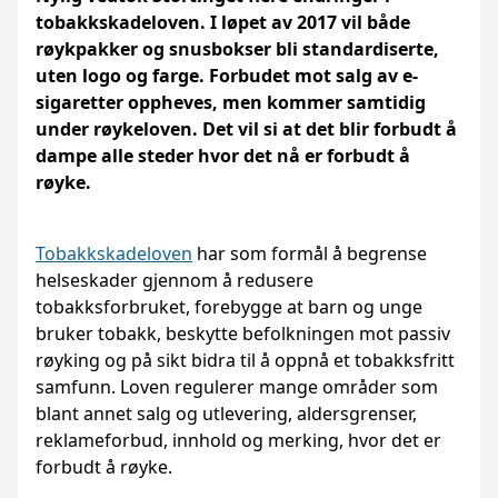
tobakkskadeloven. I løpet av 2017 vil både
røykpakker og snusbokser bli standardiserte,
uten logo og farge. Forbudet mot salg av e-
sigaretter oppheves, men kommer samtidig
under røykeloven. Det vil si at det blir forbudt å
dampe alle steder hvor det nå er forbudt å
røyke.
Tobakkskadeloven
har som formål å begrense
helseskader gjennom å redusere
tobakksforbruket, forebygge at barn og unge
bruker tobakk, beskytte befolkningen mot passiv
røyking og på sikt bidra til å oppnå et tobakksfritt
samfunn. Loven regulerer mange områder som
blant annet salg og utlevering, aldersgrenser,
reklameforbud, innhold og merking, hvor det er
forbudt å røyke.