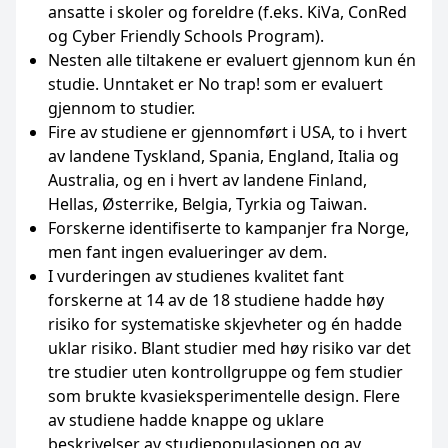
ansatte i skoler og foreldre (f.eks. KiVa, ConRed
og Cyber Friendly Schools Program).
Nesten alle tiltakene er evaluert gjennom kun én
studie. Unntaket er No trap! som er evaluert
gjennom to studier.
Fire av studiene er gjennomført i USA, to i hvert
av landene Tyskland, Spania, England, Italia og
Australia, og en i hvert av landene Finland,
Hellas, Østerrike, Belgia, Tyrkia og Taiwan.
Forskerne identifiserte to kampanjer fra Norge,
men fant ingen evalueringer av dem.
I vurderingen av studienes kvalitet fant
forskerne at 14 av de 18 studiene hadde høy
risiko for systematiske skjevheter og én hadde
uklar risiko. Blant studier med høy risiko var det
tre studier uten kontrollgruppe og fem studier
som brukte kvasieksperimentelle design. Flere
av studiene hadde knappe og uklare
beskrivelser av studiepopulasjonen og av