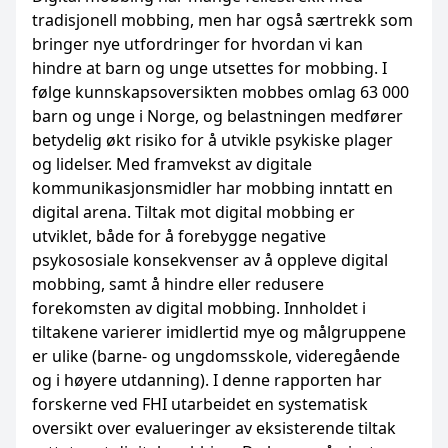
tradisjonell mobbing, men har også særtrekk som
bringer nye utfordringer for hvordan vi kan
hindre at barn og unge utsettes for mobbing. I
følge kunnskapsoversikten mobbes omlag 63 000
barn og unge i Norge, og belastningen medfører
betydelig økt risiko for å utvikle psykiske plager
og lidelser. Med framvekst av digitale
kommunikasjonsmidler har mobbing inntatt en
digital arena. Tiltak mot digital mobbing er
utviklet, både for å forebygge negative
psykososiale konsekvenser av å oppleve digital
mobbing, samt å hindre eller redusere
forekomsten av digital mobbing. Innholdet i
tiltakene varierer imidlertid mye og målgruppene
er ulike (barne- og ungdomsskole, videregående
og i høyere utdanning). I denne rapporten har
forskerne ved FHI utarbeidet en systematisk
oversikt over evalueringer av eksisterende tiltak