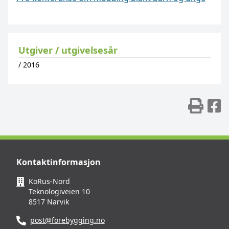
Utgiver / utgivelsesår
/
2016
Skr
D
Kontaktinformasjon
KoRus-Nord
Teknologiveien 10
8517 Narvik
post@forebygging.no