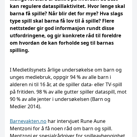
kan regulere dataspillaktivitet.
Hvor lenge skal
barna få spille? Når blir det for mye? Hva slags
type spill skal barna få lov til å spille? Flere
nettsteder gir god informasjon rundt disse
utfordringene, og gir konkrete råd til foreldre
om hvordan de kan forholde seg til barnas
spilling.
I Medietilsynets årlige undersøkelse om barn og
unges mediebruk, oppgir 94 % av alle barn i
alderen ni til 16 år, at de spiller data- eller TV-spill
på fritiden. 98 % av alle gutter spiller dataspill, mot
90 % av alle jenter i undersøkelsen (Barn og
Medier 2014).
Barnevakten.no
har intervjuet Rune Aune
Mentzoni for å få noen råd om barn og spill.
Mentzoni er spesialrådgiver for spilleavhengighet