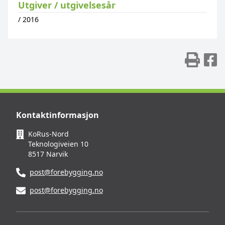
Utgiver / utgivelsesår
/
2016
Skr
D
Kontaktinformasjon
KoRus-Nord
Teknologiveien 10
8517 Narvik
post@forebygging.no
post@forebygging.no