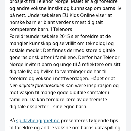
prosjekt fra Telenor Norge. Målet er å gi foreldre
og andre voksne innsikt og kunnskap om barns liv
på nett. Undersøkelsen EU Kids Online viser at
norske barn er blant verdens mest digitalt
kompetente barn. I Telenors
Foreldreundersøkelse 2015 sier foreldre at de
mangler kunnskap og selvtillit om teknologi og
sosiale medier. Det finnes dermed store digitale
generasjonskløfter i familiene. Derfor har Telenor
Norge invitert barn og unge til å reflektere om sitt
digitale liv, og hvilke forventninger de har til
foreldre og voksne i netthverdagen. Håpet er at
Den digitale foreldreskolen
kan være inspirasjon og
motivasjon til mange gode digitale samtaler i
familien. Da kan foreldre lære av de fremste
digitale eksperter – sine egne barn.
På
spillavhengighet.no
presenteres følgende tips
til foreldre og andre voksne om barns dataspilling: