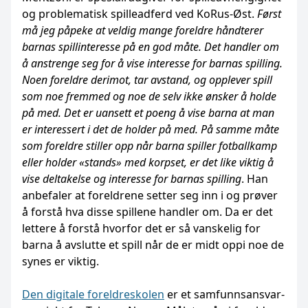
og problematisk spilleadferd ved KoRus-Øst.
Først
må jeg påpeke at veldig mange foreldre håndterer
barnas spillinteresse på en god måte. Det handler om
å anstrenge seg for å vise interesse for barnas spilling.
Noen foreldre derimot, tar avstand, og opplever spill
som noe fremmed og noe de selv ikke ønsker å holde
på med. Det er uansett et poeng å vise barna at man
er interessert i det de holder på med. På samme måte
som foreldre stiller opp når barna spiller fotballkamp
eller holder «stands» med korpset, er det like viktig å
vise deltakelse og interesse for barnas spilling
. Han
anbefaler at foreldrene setter seg inn i og prøver
å forstå hva disse spillene handler om. Da er det
lettere å forstå hvorfor det er så vanskelig for
barna å avslutte et spill når de er midt oppi noe de
synes er viktig.
Den digitale foreldreskolen
er et samfunnsansvar-