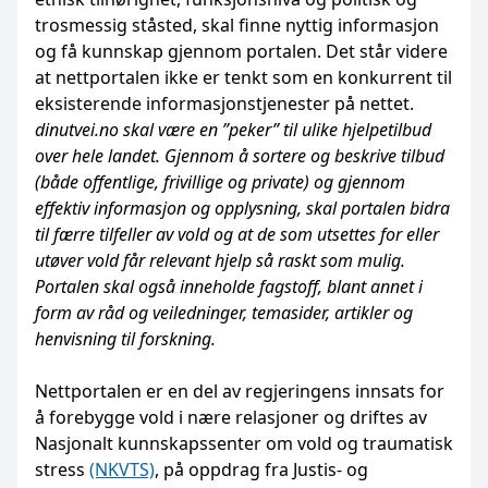
trosmessig ståsted, skal finne nyttig informasjon
og få kunnskap gjennom portalen. Det står videre
at nettportalen ikke er tenkt som en konkurrent til
eksisterende informasjonstjenester på nettet.
dinutvei.no skal være en ”peker” til ulike hjelpetilbud
over hele landet. Gjennom å sortere og beskrive tilbud
(både offentlige, frivillige og private) og gjennom
effektiv informasjon og opplysning, skal portalen bidra
til færre tilfeller av vold og at de som utsettes for eller
utøver vold får relevant hjelp så raskt som mulig.
Portalen skal også inneholde fagstoff, blant annet i
form av råd og veiledninger, temasider, artikler og
henvisning til forskning.
Nettportalen er en del av regjeringens innsats for
å forebygge vold i nære relasjoner og driftes av
Nasjonalt kunnskapssenter om vold og traumatisk
stress
(NKVTS)
, på oppdrag fra Justis- og