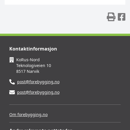
Skr
D
Kontaktinformasjon
KoRus-Nord
Teknologiveien 10
8517 Narvik
post@forebygging.no
post@forebygging.no
Om forebygging.no