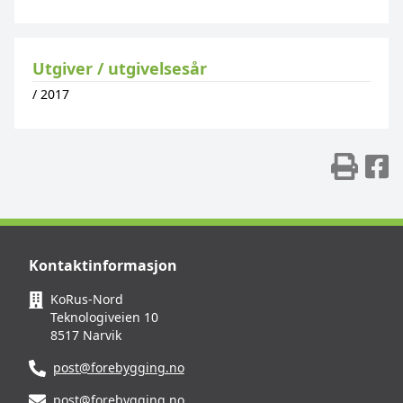
Utgiver / utgivelsesår
/
2017
Skr
D
Kontaktinformasjon
KoRus-Nord
Teknologiveien 10
8517 Narvik
post@forebygging.no
post@forebygging.no