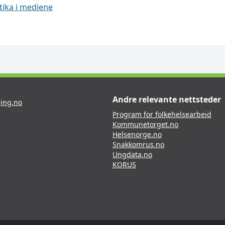
tika i mediene
Andre relevante nettsteder
ing.no
Program for folkehelsearbeid
Kommunetorget.no
Helsenorge.no
Snakkomrus.no
Ungdata.no
KORUS