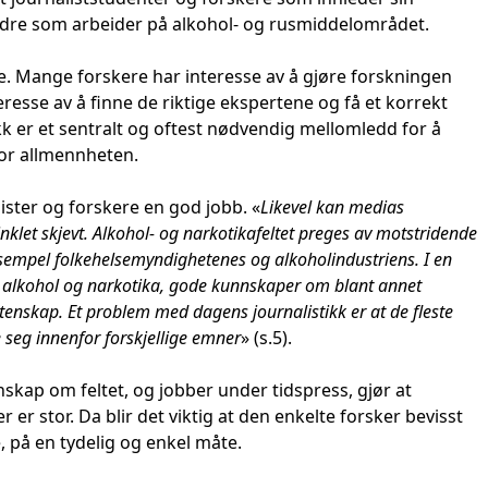
andre som arbeider på alkohol- og rusmiddelområdet.
e. Mange forskere har interesse av å gjøre forskningen
teresse av å finne de riktige ekspertene og få et korrekt
kk er et sentralt og oftest nødvendig mellomledd for å
 for allmennheten.
lister og forskere en god jobb. «
Likevel kan medias
inklet skjevt. Alkohol- og narkotikafeltet preges av motstridende
eksempel folkehelsemyndighetenes og alkoholindustriens. I en
om alkohol og narkotika, gode kunnskaper om blant annet
tenskap. Et problem med dagens journalistikk er at de fleste
re seg innenfor forskjellige emner
» (s.5).
skap om feltet, og jobber under tidspress, gjør at
r er stor. Da blir det viktig at den enkelte forsker bevisst
 på en tydelig og enkel måte.