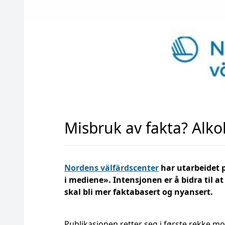
Misbruk av fakta? Alko
Nordens välfärdscenter
har utarbeidet 
i mediene». Intensjonen er å bidra til 
skal bli mer faktabasert og nyansert.
Publikasjonen retter seg i første rekke mo