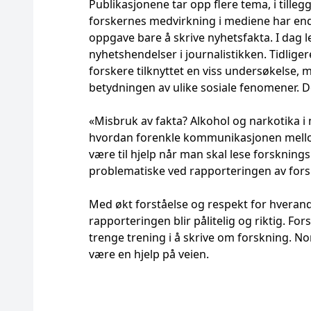
Publikasjonene tar opp flere tema, i tilleg
forskernes medvirkning i mediene har endre
oppgave bare å skrive nyhetsfakta. I dag l
nyhetshendelser i journalistikken. Tidlige
forskere tilknyttet en viss undersøkelse
betydningen av ulike sosiale fenomener. De
«Misbruk av fakta? Alkohol og narkotika i 
hvordan forenkle kommunikasjonen mellom
være til hjelp når man skal lese forsknin
problematiske ved rapporteringen av forsk
Med økt forståelse og respekt for hveran
rapporteringen blir pålitelig og riktig. F
trenge trening i å skrive om forskning. N
være en hjelp på veien.