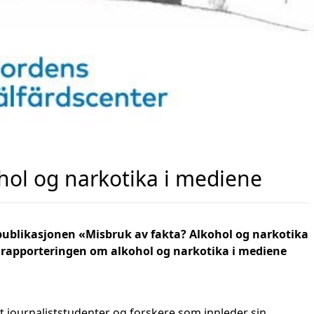
hol og narkotika i mediene
publikasjonen «Misbruk av fakta? Alkohol og narkotika
at rapporteringen om alkohol og narkotika i mediene
t journaliststudenter og forskere som innleder sin