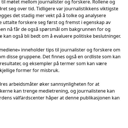
g til møtet mellom journalister og forskere. Rollene og
t seg over tid. Tidligere var journalistikkens viktigste
egges det stadig mer vekt på å tolke og analysere
re uttalte forskere seg først og fremst i egenskap av
, men nå får de også spørsmål om bakgrunnen for og
 kan også bli bedt om å evaluere politiske beslutninger.
mediene» inneholder tips til journalister og forskere om
 disse gruppene. Det finnes også en ordliste som kan
gsresultater, og eksempler på termer som kan være
jellige former for misbruk.
dres arbeidsmåter øker sannsynligheten for at
orskerne kan trenge medietrening, og journalistene kan
ordens välfärdscenter håper at denne publikasjonen kan