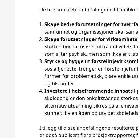
De fire konkrete anbefalingene til politike
Skape bedre forutsetninger for tverrf
samfunnet og organisasjoner skal samar
Skape forutsetninger for virksomheter 
Støtten bør fokuseres utfra individets
som sliter psykisk, men som ikke er tilst
Styrke og bygge ut førstelinjevirksom
sosialtjeneste, trenger en førstelinjefun
former for problematikk, gjøre enkle ut
og tilstander.
Investere i helsefremmende innsats i
skolegang er den enkeltstående sterkest
alternativ utdanning sikres på alle nivå
kunne tilby en åpen og utvidet skolehels
I tillegg til disse anbefalingene resulterte 
er også publisert flere prosjektrapporter,