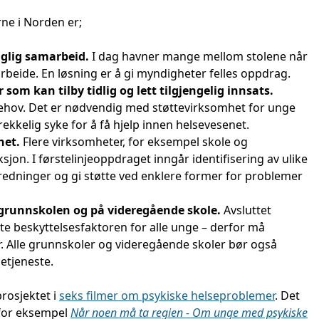
rne i Norden er;
aglig samarbeid.
I dag havner mange mellom stolene når
beide. En løsning er å gi myndigheter felles oppdrag.
som kan tilby tidlig og lett tilgjengelig innsats.
 behov. Det er nødvendig med støttevirksomhet for unge
rekkelig syke for å få hjelp innen helsevesenet.
het.
Flere virksomheter, for eksempel skole og
ksjon. I førstelinjeoppdraget inngår identifisering av ulike
redninger og gi støtte ved enklere former for problemer
 grunnskolen og på videregående skole.
Avsluttet
e beskyttelsesfaktoren for alle unge – derfor må
er. Alle grunnskoler og videregående skoler bør også
etjeneste.
prosjektet i
seks filmer om psykiske helseproblemer
. Det
 for eksempel
Når noen må ta regien - Om unge med psykiske