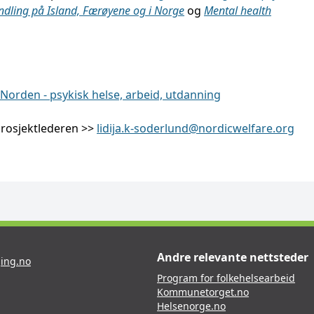
ndling på Island, Færøyene og i Norge
og
Mental health
 Norden - psykisk helse, arbeid, utdanning
prosjektlederen >>
lidija.k-soderlund@nordicwelfare.org
Andre relevante nettsteder
ing.no
Program for folkehelsearbeid
Kommunetorget.no
Helsenorge.no