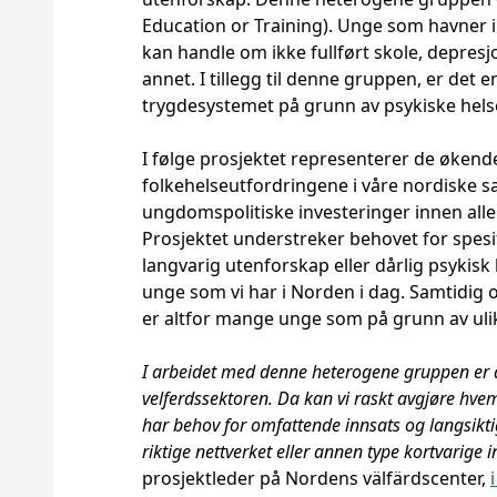
Education or Training). Unge som havner i
kan handle om ikke fullført skole, depre
annet. I tillegg til denne gruppen, er de
trygdesystemet på grunn av psykiske hel
I følge prosjektet representerer de øken
folkehelseutfordringene i våre nordiske 
ungdomspolitiske investeringer innen alle 
Prosjektet understreker behovet for spesif
langvarig utenforskap eller dårlig psykisk
unge som vi har i Norden i dag. Samtidig o
er altfor mange unge som på grunn av ulike
I arbeidet med denne heterogene gruppen er de
velferdssektoren. Da kan vi raskt avgjøre hve
har behov for omfattende innsats og langsikti
riktige nettverket eller annen type kortvarige i
prosjektleder på Nordens välfärdscenter,