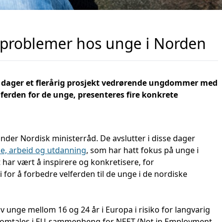
eproblemer hos unge i Norden
se dager et flerårig prosjekt vedrørende ungdommer med
ferden for de unge, presenteres fire konkrete
nder Nordisk ministerråd. De avslutter i disse dager
se, arbeid og utdanning
, som har hatt fokus på unge i
har vært å inspirere og konkretisere, for
 for å forbedre velferden til de unge i de nordiske
v unge mellom 16 og 24 år i Europa i risiko for langvarig
omtales i EU-sammenheng for NEET (Not in Employment,