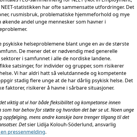
 NEET-statistikken har ofte sammensatte utfordringer. Det
sjoner, rusmisbruk, problematiske hjemmeforhold og mye
t en økende andel unge mennesker som havner i
seproblemer.
de psykiske helseproblemene blant unge en av de største
samfunn. De mener det er nødvendig med generelle
sektorer i samfunnet i alle de nordiske landene.
ikke satsinger, for individer og grupper, som risikerer
 helse. Vi har aldri hatt så velutdannede og kompetente
ppgir stadig flere unge at de har dårlig psykisk helse. Det
 faktorer, risikerer å havne i sårbare situasjoner.
t viktig at vi har både fleksibilitet og kompetanse innen
m som har behov for støtte og hvordan det bør se ut
.
Noen unge
g oppfølging, mens andre kanskje bare trenger tilgang til det
nnsatser. Det
sier Lidija Kolouh-Söderlund, ansvarlig
i en pressenmelding
.