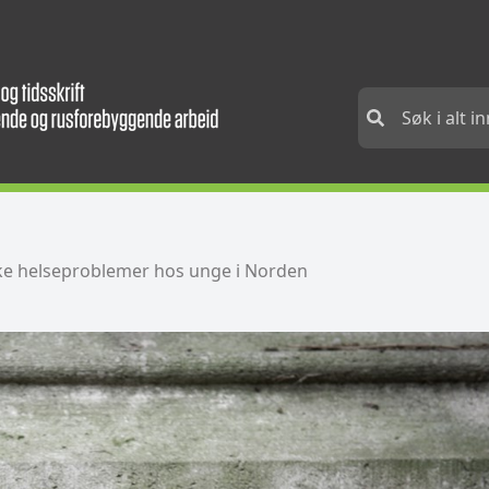
e helseproblemer hos unge i Norden