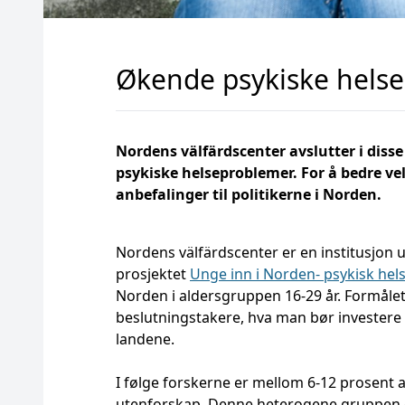
Økende psykiske hels
Nordens välfärdscenter avslutter i dis
psykiske helseproblemer. For å bedre vel
anbefalinger til politikerne i Norden.
Nordens välfärdscenter er en institusjon u
prosjektet
Unge inn i Norden- psykisk hel
Norden i aldersgruppen 16-29 år. Formålet 
beslutningstakere, hva man bør investere i
landene.
I følge forskerne er mellom 6-12 prosent a
utenforskap. Denne heterogene gruppen 