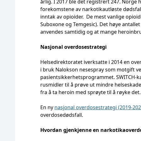
årlig. I 2017 ble det registrert 247. Norge 
forekomstene av narkotikautløste dødsfall
inntak av opioider. De mest vanlige opioi
Suboxone og Temgesic). Det høye antalle
anvendes samtidig og at mange heroinbruk
Nasjonal overdosestrategi
Helsedirektoratet iverksatte i 2014 en over
i bruk Nalokson nesespray som motgift v
pasientsikkerhetsprogrammet. SWITCH-kam
rusmidler til å prøve ut mindre helseskad
fra å ta heroin med sprøyte til å røyke de
En ny
nasjonal overdosestrategi (2019-202
overdosedødsfall.
Hvordan gjenkjenne en narkotikaoverd