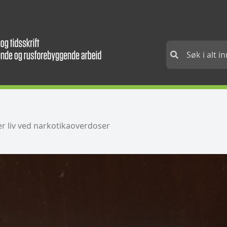
r liv ved narkotikaoverdoser