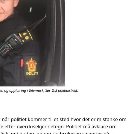
n og opplæring i Telemark, Sør-Øst politidistrikt.
når politiet kommer til et sted hvor det er mistanke om
se etter overdosekjennetegn. Politiet må avklare om
 blåskjær i huden, og om rusbrukeren reagerer på