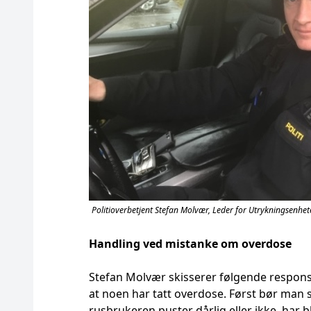
Politioverbetjent Stefan Molvær, Leder for Utrykningsenhete
Handling ved mistanke om overdose
Stefan Molvær skisserer følgende respons 
at noen har tatt overdose. Først bør man 
rusbrukeren puster dårlig eller ikke, har