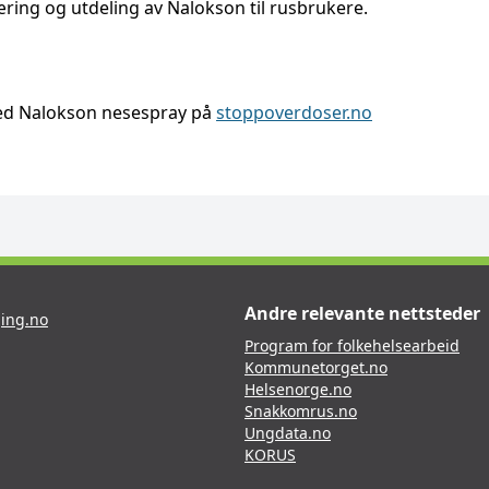
ring og utdeling av Nalokson til rusbrukere.
ed Nalokson nesespray på
stoppoverdoser.no
Andre relevante nettsteder
ing.no
Program for folkehelsearbeid
Kommunetorget.no
Helsenorge.no
Snakkomrus.no
Ungdata.no
KORUS