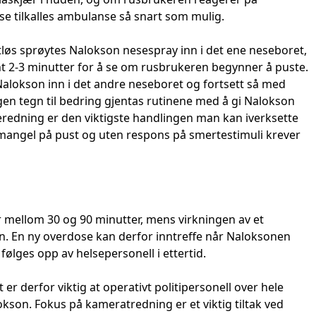
e tilkalles ambulanse så snart som mulig.
tløs sprøytes Nalokson nesespray inn i det ene neseboret,
ent 2-3 minutter for å se om rusbrukeren begynner å puste.
 Nalokson inn i det andre neseboret og fortsett så med
ngen tegn til bedring gjentas rutinene med å gi Nalokson
geredning er den viktigste handlingen man kan iverksette
er mangel på pust og uten respons på smertestimuli krever
 mellom 30 og 90 minutter, mens virkningen av et
pen. En ny overdose kan derfor inntreffe når Naloksonen
følges opp av helsepersonell i ettertid.
er derfor viktig at operativt politipersonell over hele
kson. Fokus på kameratredning er et viktig tiltak ved