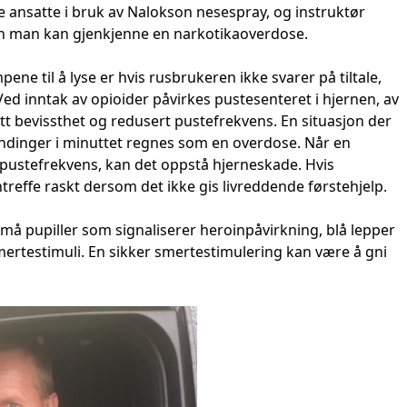
ne ansatte i bruk av Nalokson nesespray, og instruktør
n man kan gjenkjenne en narkotikaoverdose.
e til å lyse er hvis rusbrukeren ikke svarer på tiltale,
 Ved inntak av opioider påvirkes pustesenteret i hjernen, av
att bevissthet og redusert pustefrekvens. En situasjon der
ndinger i minuttet regnes som en overdose. Når en
 pustefrekvens, kan det oppstå hjerneskade. Hvis
ntreffe raskt dersom det ikke gis livreddende førstehjelp.
å pupiller som signaliserer heroinpåvirkning, blå lepper
mertestimuli. En sikker smertestimulering kan være å gni