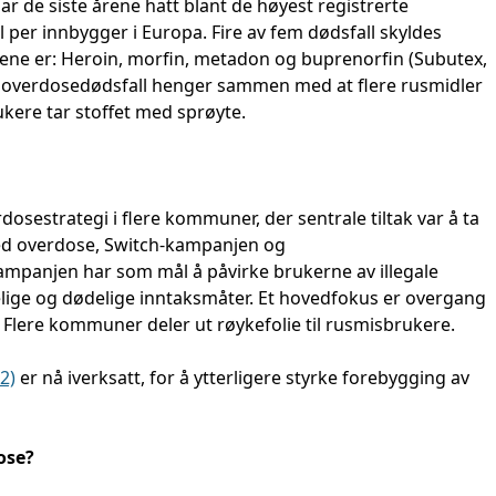
har de siste årene hatt blant de høyest registrerte
 per innbygger i Europa. Fire av fem dødsfall skyldes
dene er: Heroin, morfin, metadon og buprenorfin (Subutex,
t overdosedødsfall henger sammen med at flere rusmidler
ere tar stoffet med sprøyte.
dosestrategi i flere kommuner, der sentrale tiltak var å ta
ed overdose, Switch-kampanjen og
panjen har som mål å påvirke brukerne av illegale
elige og dødelige inntaksmåter. Et hovedfokus er overgang
t. Flere kommuner deler ut røykefolie til rusmisbrukere.
2)
er nå iverksatt, for å ytterligere styrke forebygging av
ose?