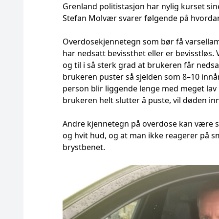
Grenland politistasjon har nylig kurset si
Stefan Molvær svarer følgende på hvorda
Overdosekjennetegn som bør få varsellampen
har nedsatt bevissthet eller er bevisstløs.
og til i så sterk grad at brukeren får neds
brukeren puster så sjelden som 8–10 innå
person blir liggende lenge med meget lav
brukeren helt slutter å puste, vil døden in
Andre kjennetegn på overdose kan være sm
og hvit hud, og at man ikke reagerer på s
brystbenet.