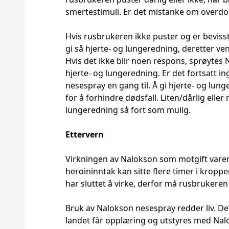
smertestimuli. Er det mistanke om overdos
Hvis rusbrukeren ikke puster og er beviss
gi så hjerte- og lungeredning, deretter v
Hvis det ikke blir noen respons, sprøytes
hjerte- og lungeredning. Er det fortsatt i
nesespray en gang til. Å gi hjerte- og lun
for å forhindre dødsfall. Liten/dårlig ell
lungeredning så fort som mulig.
Ettervern
Virkningen av Nalokson som motgift varer
heroininntak kan sitte flere timer i krop
har sluttet å virke, derfor må rusbrukeren 
Bruk av Nalokson nesespray redder liv. Det 
landet får opplæring og utstyres med Nalo