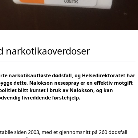
ed narkotikaoverdoser
rte narkotikautløste dødsfall, og Helsedirektoratet har
bygge dette. Nalokson nesespray er en effektiv motgift
olitiet blitt kurset i bruk av Nalokson, og kan
vendig livreddende førstehjelp.
stabile siden 2003, med et gjennomsnitt på 260 dødsfall