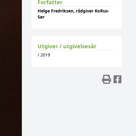
Forfatter
Helge Fredriksen, rådgiver KoRus-
Sør
Utgiver / utgivelsesår
/
2019
Skriv
Del