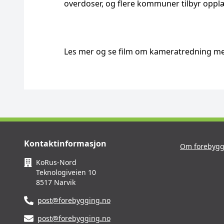
overdoser, og flere kommuner tilbyr opplæ
Les mer og se film om kameratredning m
Kontaktinformasjon
Om forebygg
KoRus-Nord
Teknologiveien 10
8517 Narvik
post@forebygging.no
post@forebygging.no