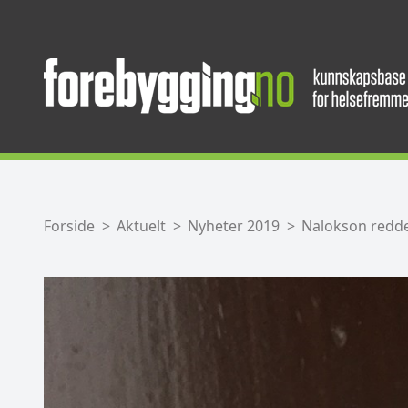
Forside
Aktuelt
Nyheter 2019
Nalokson redde