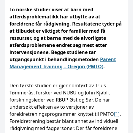
To norske studier viser at barn med
atferdsproblematikk har utbytte av at
foreldrene får rådgivning. Resultatene tyder på
at tilbudet er viktigst for familier med få
ressurser, og at barna med de alvorligste
atferdsproblemene endret seg mest etter
intervensjonene. Begge studiene tar
utgangspunkt
i behandlingsmetoden
Parent
Management Training – Oregon (PMTO)
.
Den første studien er gjennomført av Truls
Tømmerås, forsker ved NUBU og John Kjøbli,
forskningsleder ved RBUP Øst og Sør. De har
undersøkt effekten av to versjoner av
foreldretreningsprogrammer knyttet til PMTO
[1]
.
Foreldretrening består blant annet av individuell
rådgivning med fagpersoner. Der får foreldrene