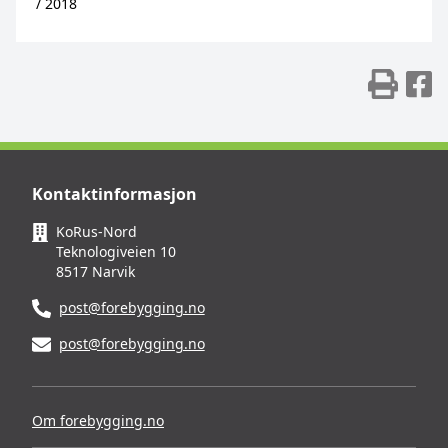
/
2018
Skr
D
Kontaktinformasjon
KoRus-Nord
Teknologiveien 10
8517 Narvik
post@forebygging.no
post@forebygging.no
Om forebygging.no