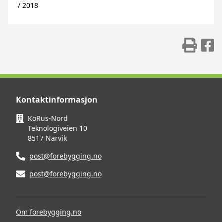
/
2018
Skr
D
Kontaktinformasjon
KoRus-Nord
Teknologiveien 10
8517 Narvik
post@forebygging.no
post@forebygging.no
Om forebygging.no