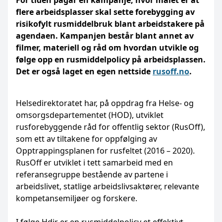
For tiden pågår en kampanje, hvor målet er at
flere arbeidsplasser skal sette forebygging av
risikofylt rusmiddelbruk blant arbeidstakere på
agendaen. Kampanjen består blant annet av
filmer, materiell og råd om hvordan utvikle og
følge opp en rusmiddelpolicy på arbeidsplassen.
Det er også laget en egen nettside
rusoff.no
.
Helsedirektoratet har, på oppdrag fra Helse- og
omsorgsdepartementet (HOD), utviklet
rusforebyggende råd for offentlig sektor (RusOff),
som ett av tiltakene for oppfølging av
Opptrappingsplanen for rusfeltet (2016 – 2020).
RusOff er utviklet i tett samarbeid med en
referansegruppe bestående av partene i
arbeidslivet, statlige arbeidslivsaktører, relevante
kompetansemiljøer og forskere.