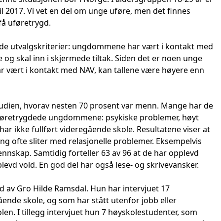
il 2017. Vi vet en del om unge uføre, men det finnes
å uføretrygd.
de utvalgskriterier: ungdommene har vært i kontakt med
og skal inn i skjermede tiltak. Siden det er noen unge
ar vært i kontakt med NAV, kan tallene være høyere enn
studien, hvorav nesten 70 prosent var menn. Mange har de
øretrygdede ungdommene: psykiske problemer, høyt
ar ikke fullført videregående skole. Resultatene viser at
g ofte sliter med relasjonelle problemer. Eksempelvis
nskap. Samtidig forteller 63 av 96 at de har opplevd
evd vold. En god del har også lese- og skrivevansker.
d av Gro Hilde Ramsdal. Hun har intervjuet 17
nde skole, og som har stått utenfor jobb eller
olen. I tillegg intervjuet hun 7 høyskolestudenter, som