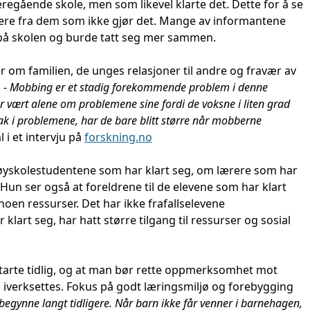
gående skole, men som likevel klarte det. Dette for å se
dere fra dem som ikke gjør det. Mange av informantene
 på skolen og burde tatt seg mer sammen.
r om familien, de unges relasjoner til andre og fravær av
 -
Mobbing er et stadig forekommende problem i denne
ar vært alene om problemene sine fordi de voksne i liten grad
t tak i problemene, har de bare blitt større når mobberne
l i et intervju på
forskning.no
r høyskolestudentene som har klart seg, om lærere som har
un ser også at foreldrene til de elevene som har klart
noen ressurser. Det har ikke frafallselevene
klart seg, har hatt større tilgang til ressurser og sosial
starte tidlig, og at man bør rette oppmerksomhet mot
l iverksettes. Fokus på godt læringsmiljø og forebygging
l begynne langt tidligere. Når barn ikke får venner i barnehagen,