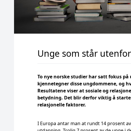
Unge som står utenfor
To nye norske studier har satt fokus p
kjennetegner disse ungdommene, og hva 
Resultatene viser at sosiale og relasjon
betydning. Det blir derfor viktig å start
relasjonelle faktorer.
I Europa antar man at rundt 14 prosent av 
utdanning. Trolig 7 prosent av de unge i d