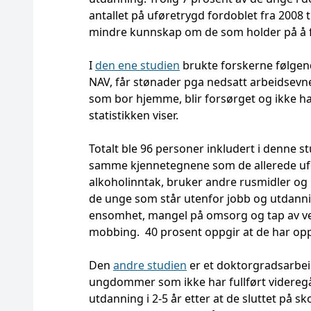
antallet på uføretrygd fordoblet fra 2008 t
mindre kunnskap om de som holder på å f
I
den ene studien
brukte forskerne følgen
NAV, får stønader pga nedsatt arbeidsevne 
som bor hjemme, blir forsørget og ikke h
statistikken viser.
Totalt ble 96 personer inkludert i denne 
samme kjennetegnene som de allerede uf
alkoholinntak, bruker andre rusmidler og h
de unge som står utenfor jobb og utdannin
ensomhet, mangel på omsorg og tap av ven
mobbing. 40 prosent oppgir at de har oppl
Den
andre studien
er et doktorgradsarbei
ungdommer som ikke har fullført videregåe
utdanning i 2-5 år etter at de sluttet på sk