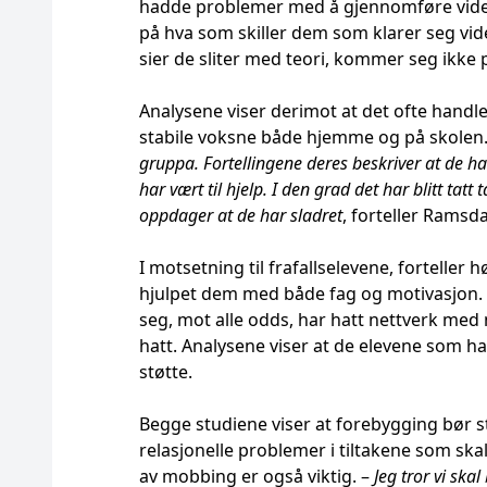
hadde problemer med å gjennomføre videre
på hva som skiller dem som klarer seg vi
sier de sliter med teori, kommer seg ikke
Analysene viser derimot at det ofte handle
stabile voksne både hjemme og på skolen.
gruppa. Fortellingene deres beskriver at de h
har vært til hjelp. I den grad det har blitt tat
oppdager at de har sladret
, forteller Ramsda
I motsetning til frafallselevene, fortelle
hjulpet dem med både fag og motivasjon. H
seg, mot alle odds, har hatt nettverk med 
hatt. Analysene viser at de elevene som har 
støtte.
Begge studiene viser at forebygging bør 
relasjonelle problemer i tiltakene som ska
av mobbing er også viktig. –
Jeg tror vi ska