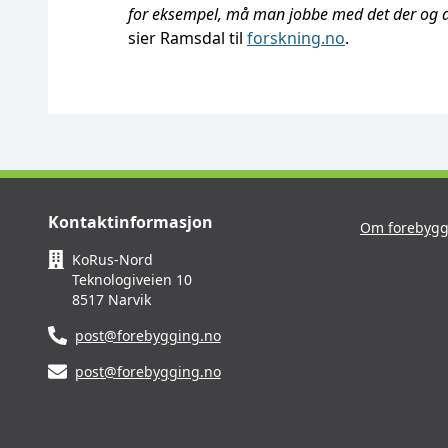
for eksempel, må man jobbe med det der og da og
sier Ramsdal til
forskning.no
.
Kontaktinformasjon
Om forebygg
KoRus-Nord
Teknologiveien 10
8517 Narvik
post@forebygging.no
post@forebygging.no