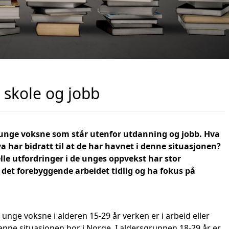
 skole og jobb
å unge voksne som står utenfor utdanning og jobb. Hva
har bidratt til at de har havnet i denne situasjonen?
elle utfordringer i de unges oppvekst har stor
e det forebyggende arbeidet tidlig og ha fokus på
unge voksne i alderen 15-29 år verken er i arbeid eller
enne situasjonen bor i Norge. I aldersgruppen 18-29 år er