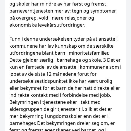
og skoler har mindre av har først og fremst
barneverntjenesten mer av; tegn og symptomer
på overgrep, vold i nære relasjoner og
økonomiske levekårsutfordringer.
Funn i denne undersøkelsen tyder på at ansatte i
kommunene har lav kunnskap om de særskilte
utfordringene blant barn i minoritetsfamilier.
Dette gjelder særlig i barnehage og skole. 3 Det er
kun en femtedel av de ansatte i kommunene som i
løpet av de siste 12 månedene forut for
undersøkelsestidspunktet ikke har vært urolig
eller bekymret for et barn de har hatt direkte eller
indirekte kontakt med i forbindelse med jobb.
Bekymringen i tjenestene øker i takt med
aldersgruppen de gir tjenester til, slik at det er
mer bekymring i ungdomsskoler enn det er i
barnehager. Det bekymringen dreier seg om, er
først og fremst egenskaper ved barnet, og i