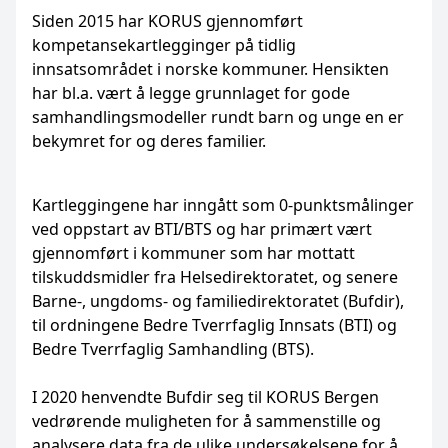
Siden 2015 har KORUS gjennomført
kompetansekartlegginger på tidlig
innsatsområdet i norske kommuner. Hensikten
har bl.a. vært å legge grunnlaget for gode
samhandlingsmodeller rundt barn og unge en er
bekymret for og deres familier.
Kartleggingene har inngått som 0-punktsmålinger
ved oppstart av BTI/BTS og har primært vært
gjennomført i kommuner som har mottatt
tilskuddsmidler fra Helsedirektoratet, og senere
Barne-, ungdoms- og familiedirektoratet (Bufdir),
til ordningene Bedre Tverrfaglig Innsats (BTI) og
Bedre Tverrfaglig Samhandling (BTS).
I 2020 henvendte Bufdir seg til KORUS Bergen
vedrørende muligheten for å sammenstille og
analysere data fra de ulike undersøkelsene for å