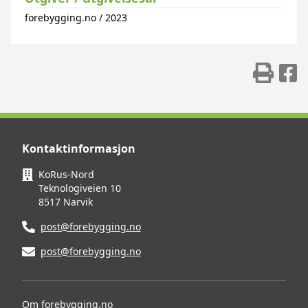
forebygging.no
/
2023
Skr
D
Kontaktinformasjon
KoRus-Nord
Teknologiveien 10
8517 Narvik
post@forebygging.no
post@forebygging.no
Om forebygging.no