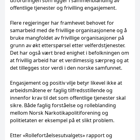
utfordringen som ligger i sammenblanding av
offentlige tjenester og frivilling engasjement.
Flere regjeringer har framhevet behovet for
samarbeid med de frivillige organisasjonene og å
bruke mangfoldet av frivillige organisasjoner på
grunn av økt etterspørsel etter velferdstjenester.
Det har også vært bred enighet i befolkningen om
at frivillig arbeid har et verdimessig særpreg og at
det tillegges stor verdi i den norske samfunnet.
Engasjement og positiv vilje betyr likevel ikke at
arbeidsmåtene er faglig tilfredsstillende og
innenfor krav til det som offentlige tjenester skal
sikre. Både faglig forståelse og rolleblanding
mellom Norsk Narkotikapolitiforening og
politietaten er eksempel på et slikt problem.
Etter «Rollefortåelsesutvalgets» rapport og