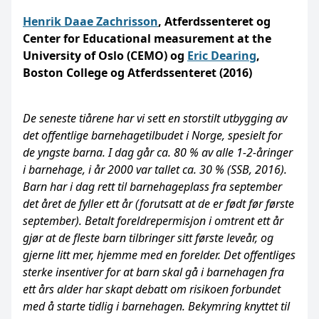
Henrik Daae Zachrisson
, Atferdssenteret og
Center for Educational measurement at the
University of Oslo (CEMO) og
Eric Dearing
,
Boston College og Atferdssenteret (2016)
De seneste tiårene har vi sett en storstilt utbygging av
det offentlige barnehagetilbudet i Norge, spesielt for
de yngste barna. I dag går ca. 80 % av alle 1-2-åringer
i barnehage, i år 2000 var tallet ca. 30 % (SSB, 2016).
Barn har i dag rett til barnehageplass fra september
det året de fyller ett år (forutsatt at de er født før første
september). Betalt foreldrepermisjon i omtrent ett år
gjør at de fleste barn tilbringer sitt første leveår, og
gjerne litt mer, hjemme med en forelder. Det offentliges
sterke insentiver for at barn skal gå i barnehagen fra
ett års alder har skapt debatt om risikoen forbundet
med å starte tidlig i barnehagen. Bekymring knyttet til