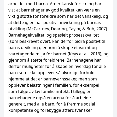
arbeidet med barna. Amerikansk forskning har
vist at barnehager av god kvalitet kan være en
viktig støtte for foreldre som har det vanskelig, og
at dette igjen har positiv innvirkning på barnas
utvikling (McCartney, Dearing, Taylor, & Bub, 2007).
Barnehagekvalitet, og spesielt prosesskvalitet
(som beskrevet over), kan derfor bidra positivt til
barns utvikling gjennom å skape et varmt og
ivaretagende miljø for barnet (Keys et al., 2013), og
gjennom å støtte foreldrene. Barnehagene har
derfor muligheter for å skape en hverdag for alle
barn som ikke opplever så alvorlige forhold
hjemme at det er barnevernssaker, men som
opplever belastninger i familien, for eksempel
som følge av lav familieinntekt. I tillegg er
barnehagene også en arena for å arbeide
generelt, med alle barn, for å fremme sosial
kompetanse og forebygge atferdsvansker.