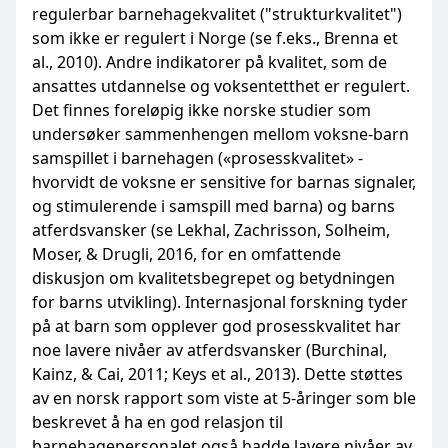
regulerbar barnehagekvalitet ("strukturkvalitet")
som ikke er regulert i Norge (se f.eks., Brenna et
al., 2010). Andre indikatorer på kvalitet, som de
ansattes utdannelse og voksentetthet er regulert.
Det finnes foreløpig ikke norske studier som
undersøker sammenhengen mellom voksne-barn
samspillet i barnehagen («prosesskvalitet» -
hvorvidt de voksne er sensitive for barnas signaler,
og stimulerende i samspill med barna) og barns
atferdsvansker (se Lekhal, Zachrisson, Solheim,
Moser, & Drugli, 2016, for en omfattende
diskusjon om kvalitetsbegrepet og betydningen
for barns utvikling). Internasjonal forskning tyder
på at barn som opplever god prosesskvalitet har
noe lavere nivåer av atferdsvansker (Burchinal,
Kainz, & Cai, 2011; Keys et al., 2013). Dette støttes
av en norsk rapport som viste at 5-åringer som ble
beskrevet å ha en god relasjon til
barnehagepersonalet også hadde lavere nivåer av