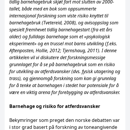
tidlig barnehagebruk skjøt fart mot slutten av 2000-
tallet, både med en bok som oppsummerte
internasjonal forskning som viste risiko knyttet til
barnehagebruk (Tvetereid, 2008), og avisoppslag som
spesielt fremhevet tidlig barnehagestart (fra ett års
alder) og fulldags barnehage som et «psykologisk
eksperiment» og en trussel mot barns utvikling (f.eks.
Aftenposten, Hollie, 2012; Tjernshaug, 2011). I denne
artikkelen vil vi diskutere det forskningsmessige
grunnlaget for å se på barnehagebruk som en risiko
for utvikling av atferdsvansker (dvs. fysisk utagering og
trass), og gjennomgå forskning som kan gi grunnlag
for å tenke at barnehagen i stedet har potensiale for å
være en viktig arena for forebygging av atferdsvansker.
Barnehage og risiko for atferdsvansker
Bekymringer som preget den norske debatten var
i stor grad basert på forskning av toneangivende