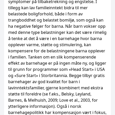
symptomer på tilbaketrekning og engstelse. I
tillegg kan lav familieinntekt bidra til mer
belastede boligforhold, både i form av
trangboddhet og belastet bomiljø, som også kan
ha negative følger for barna. Når barn vokser opp
med denne type belastninger kan det være rimelig
å tenke at det å være i en barnehage hvor barna
opplever varme, støtte og stimulering, kan
kompensere for de belastningene barna opplever
i familien. Tanken om en slik kompenserende
effekt av barnehage er på ingen måte ny, og ligger
til grunn for programmer som «Head Start» i USA
og «Sure Start» i Storbritannia. Begge tilbyr gratis
barnehager av god kvalitet for barn i
lavinntektsfamilier, gjerne kombinert med ekstra
støtte til foreldre (se f.eks., Belsky, Leyland,
Barnes, & Melhuish, 2009; Love et al., 2003, for
ytterligere informasjon). Også i norsk
barnehagepolitikk har kompensasjon vært i fokus,