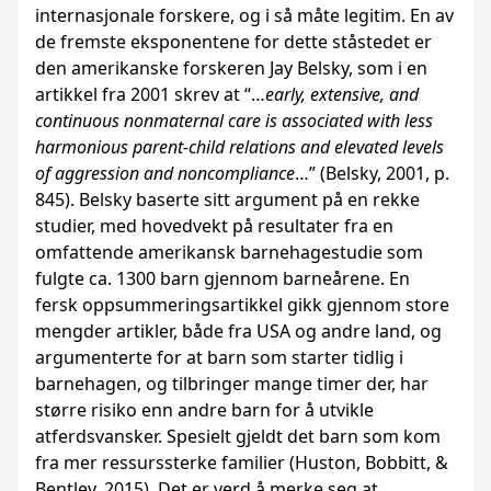
internasjonale forskere, og i så måte legitim. En av
de fremste eksponentene for dette ståstedet er
den amerikanske forskeren Jay Belsky, som i en
artikkel fra 2001 skrev at “…
early, extensive, and
continuous nonmaternal care is associated with less
harmonious parent-child relations and elevated levels
of aggression and noncompliance
…” (Belsky, 2001, p.
845). Belsky baserte sitt argument på en rekke
studier, med hovedvekt på resultater fra en
omfattende amerikansk barnehagestudie som
fulgte ca. 1300 barn gjennom barneårene. En
fersk oppsummeringsartikkel gikk gjennom store
mengder artikler, både fra USA og andre land, og
argumenterte for at barn som starter tidlig i
barnehagen, og tilbringer mange timer der, har
større risiko enn andre barn for å utvikle
atferdsvansker. Spesielt gjeldt det barn som kom
fra mer ressurssterke familier (Huston, Bobbitt, &
Bentley, 2015). Det er verd å merke seg at