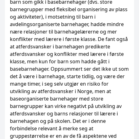
barn som gikk i basebarnehager (dvs. store
barnegrupper med fleksibel organisering av plass
og aktiviteter), i motsetning til barn i
avdelingsorganiserte barnehager, hadde mindre
nære relasjoner til barnehagelærerne og mer
konflikter med lærere i første klasse. De fant også
at atferdsvansker i barnehagen predikerte
atferdsvansker og konflikter med lærere i første
klasse, men kun for barn som hadde gått i
basebarnehager. Oppsummert ser det ikke ut som
det å være i barnehage, starte tidlig, og være der
mange timer, i seg selv utgjør en risiko for
utvikling av atferdsvansker i Norge, men at
baseorganiserte barnehager med store
barnegrupper kan virke negativt på utvikling av
atferdsvansker og barns relasjoner til lærere i
barnehagen og på skolen. Det er i denne
forbindelse relevant å merke seg at
gruppestørrelse er en av de få aspektene ved