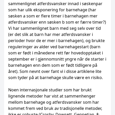
sammenlignet atferdsvansker innad i søskenpar
som har ulik eksponering for barnehage (har
søsken a som er flere timer i barnehagen mer
atferdsvansker enn søsken b som er færre timer?)
Vi har sammenlignet barn med seg selv over tid
(er det slik at barn har mer atferdsvansker i
perioder hvor de er mer i barnehagen), og brukte
reguleringer av alder ved barnehagestart (barn
som er født i månedene rett før hovedopptaket i
september er i gjennomsnitt yngre når de starter i
barnehagen enn dem som er født tidligere på
året). Som nevnt over fant vi i disse artiklene lite
som tyder på at barnehage skulle være en risiko.
Noen internasjonale studier som har brukt
lignende metoder har vist at sammenhenger
mellom barnehage og atferdsvansker som har
kommet frem ved bruk av tradisjonelle metoder,
ikke er robuste (Crosby, Dowsett, Gennetian, &