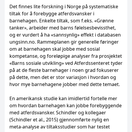
Det finnes lite forskning i Norge på systematiske
tiltak for å forebygge atferdsvansker i
barnehagen. Enkelte tiltak, som f.eks. «Grønne
tanker», arbeider med barns følelsesbevissthet,
og er vurdert å ha «sannsynlig» effekt i databasen
ungsinn.no. Rammeplanen gir generelle føringer
om at barnehagen skal jobbe med sosial
kompetanse, og foreløpige analyser fra prosjektet
«Barns sosiale utvikling» ved Atferdssenteret tyder
på at de fleste barnehager i noen grad fokuserer
på dette, men det er stor variasjon i hvordan og
hvor mye barnehagene jobber med dette temaet.
En amerikansk studie kan imidlertid fortelle mer
om hvordan barnehagen kan jobbe forebyggende
med atferdsvansker. Schindler og kollegaer
(Schindler et al., 2015) gjennomførte nylig en
meta-analyse av tiltaksstudier som har testet