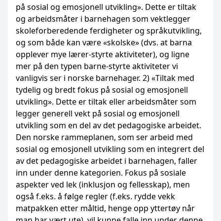
på sosial og emosjonell utvikling». Dette er tiltak
og arbeidsmåter i barnehagen som vektlegger
skoleforberedende ferdigheter og språkutvikling,
og som både kan være «skolske» (dvs. at barna
opplever mye lærer-styrte aktiviteter), og ligne
mer på den typen barne-styrte aktiviteter vi
vanligvis ser i norske barnehager. 2) «Tiltak med
tydelig og bredt fokus på sosial og emosjonell
utvikling». Dette er tiltak eller arbeidsmåter som
legger generell vekt på sosial og emosjonell
utvikling som en del av det pedagogiske arbeidet.
Den norske rammeplanen, som ser arbeid med
sosial og emosjonell utvikling som en integrert del
av det pedagogiske arbeidet i barnehagen, faller
inn under denne kategorien. Fokus på sosiale
aspekter ved lek (inklusjon og fellesskap), men
også f.eks. å følge regler (f.eks. rydde vekk
matpakken etter måltid, henge opp yttertøy når
man har vært ute), vil kunne falle inn under denne