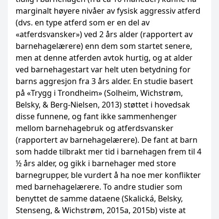
marginalt høyere nivåer av fysisk aggressiv atferd
(dvs. en type atferd som er en del av
«atferdsvansker») ved 2 års alder (rapportert av
barnehagelærere) enn dem som startet senere,
men at denne atferden avtok hurtig, og at alder
ved barnehagestart var helt uten betydning for
barns aggresjon fra 3 års alder. En studie basert
på «Trygg i Trondheim» (Solheim, Wichstrøm,
Belsky, & Berg-Nielsen, 2013) støttet i hovedsak
disse funnene, og fant ikke sammenhenger
mellom barnehagebruk og atferdsvansker
(rapportert av barnehagelærere). De fant at barn
som hadde tilbrakt mer tid i barnehagen frem til 4
½ års alder, og gikk i barnehager med store
barnegrupper, ble vurdert å ha noe mer konflikter
med barnehagelærere. To andre studier som
benyttet de samme dataene (Skalická, Belsky,
Stenseng, & Wichstrøm, 2015a, 2015b) viste at