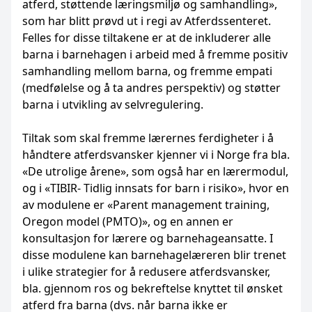
atferd, støttende læringsmiljø og samhandling»,
som har blitt prøvd ut i regi av Atferdssenteret.
Felles for disse tiltakene er at de inkluderer alle
barna i barnehagen i arbeid med å fremme positiv
samhandling mellom barna, og fremme empati
(medfølelse og å ta andres perspektiv) og støtter
barna i utvikling av selvregulering.
Tiltak som skal fremme lærernes ferdigheter i å
håndtere atferdsvansker kjenner vi i Norge fra bla.
«De utrolige årene», som også har en lærermodul,
og i «TIBIR- Tidlig innsats for barn i risiko», hvor en
av modulene er «Parent management training,
Oregon model (PMTO)», og en annen er
konsultasjon for lærere og barnehageansatte. I
disse modulene kan barnehagelæreren blir trenet
i ulike strategier for å redusere atferdsvansker,
bla. gjennom ros og bekreftelse knyttet til ønsket
atferd fra barna (dvs. når barna ikke er