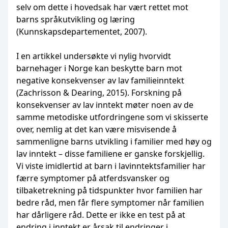
selv om dette i hovedsak har vært rettet mot
barns språkutvikling og læring
(Kunnskapsdepartementet, 2007).
I en artikkel undersøkte vi nylig hvorvidt
barnehager i Norge kan beskytte barn mot
negative konsekvenser av lav familieinntekt
(Zachrisson & Dearing, 2015). Forskning på
konsekvenser av lav inntekt møter noen av de
samme metodiske utfordringene som vi skisserte
over, nemlig at det kan være misvisende å
sammenligne barns utvikling i familier med høy og
lav inntekt – disse familiene er ganske forskjellig.
Vi viste imidlertid at barn i lavinntektsfamilier har
færre symptomer på atferdsvansker og
tilbaketrekning på tidspunkter hvor familien har
bedre råd, men får flere symptomer når familien
har dårligere råd. Dette er ikke en test på at
endring i inntekt er årsak til endringer i