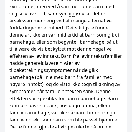
symptomer, men ved å sammenligne barn med
seg selv over tid, sannsynliggjør vi at det er
årsakssammenheng ved at mange alternative
forklaringer er eliminert. Det viktigste funnet i
denne artikkelen var imidlertid at barn som gikk i
barnehage, eller som begynte i barnehage, så ut
til å være delvis beskyttet mot denne negative
effekten av lav inntekt. Barn fra lavinntektsfamilier
hadde generelt lavere nivåer av
tilbaketrekningssymptomer når de gikk i
barnehage (på linje med barn fra familier med
høyere inntekt), og de viste ikke tegn til økning av
symptomer når familieinntekten sank. Denne
effekten var spesifikk for barn i barnehage. Barn
som ble passet i park, hos dagmamma, eller i
familiebarnehage, var like sårbare for endring i
familieinntekt som barn som ble passet hjemme.
Dette funnet gjorde at vi spekulerte på om det