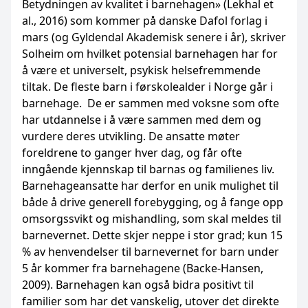
Betydningen av kvalitet i barnehagen» (Lekhal et
al., 2016) som kommer på danske Dafol forlag i
mars (og Gyldendal Akademisk senere i år), skriver
Solheim om hvilket potensial barnehagen har for
å være et universelt, psykisk helsefremmende
tiltak. De fleste barn i førskolealder i Norge går i
barnehage. De er sammen med voksne som ofte
har utdannelse i å være sammen med dem og
vurdere deres utvikling. De ansatte møter
foreldrene to ganger hver dag, og får ofte
inngående kjennskap til barnas og familienes liv.
Barnehageansatte har derfor en unik mulighet til
både å drive generell forebygging, og å fange opp
omsorgssvikt og mishandling, som skal meldes til
barnevernet. Dette skjer neppe i stor grad; kun 15
% av henvendelser til barnevernet for barn under
5 år kommer fra barnehagene (Backe-Hansen,
2009). Barnehagen kan også bidra positivt til
familier som har det vanskelig, utover det direkte