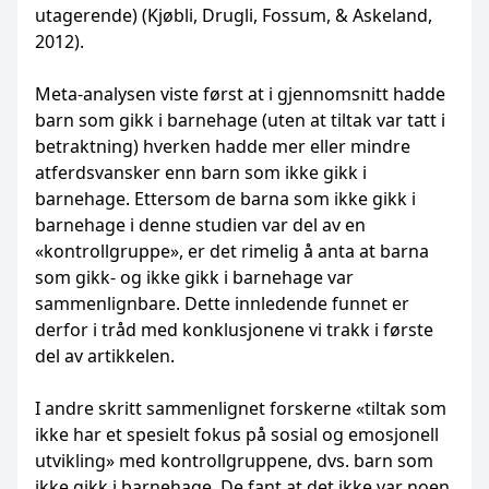
utagerende) (Kjøbli, Drugli, Fossum, & Askeland,
2012).
Meta-analysen viste først at i gjennomsnitt hadde
barn som gikk i barnehage (uten at tiltak var tatt i
betraktning) hverken hadde mer eller mindre
atferdsvansker enn barn som ikke gikk i
barnehage. Ettersom de barna som ikke gikk i
barnehage i denne studien var del av en
«kontrollgruppe», er det rimelig å anta at barna
som gikk- og ikke gikk i barnehage var
sammenlignbare. Dette innledende funnet er
derfor i tråd med konklusjonene vi trakk i første
del av artikkelen.
I andre skritt sammenlignet forskerne «tiltak som
ikke har et spesielt fokus på sosial og emosjonell
utvikling» med kontrollgruppene, dvs. barn som
ikke gikk i barnehage. De fant at det ikke var noen