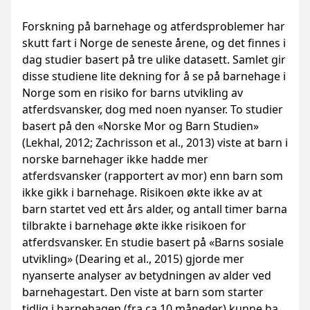
Forskning på barnehage og atferdsproblemer har
skutt fart i Norge de seneste årene, og det finnes i
dag studier basert på tre ulike datasett. Samlet gir
disse studiene lite dekning for å se på barnehage i
Norge som en risiko for barns utvikling av
atferdsvansker, dog med noen nyanser. To studier
basert på den «Norske Mor og Barn Studien»
(Lekhal, 2012; Zachrisson et al., 2013) viste at barn i
norske barnehager ikke hadde mer
atferdsvansker (rapportert av mor) enn barn som
ikke gikk i barnehage. Risikoen økte ikke av at
barn startet ved ett års alder, og antall timer barna
tilbrakte i barnehage økte ikke risikoen for
atferdsvansker. En studie basert på «Barns sosiale
utvikling» (Dearing et al., 2015) gjorde mer
nyanserte analyser av betydningen av alder ved
barnehagestart. Den viste at barn som starter
tidlig i barnehagen (fra ca 10 måneder) kunne ha