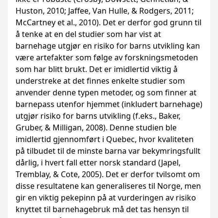
Huston, 2010; Jaffee, Van Hulle, & Rodgers, 2011;
McCartney et al., 2010). Det er derfor god grunn til
å tenke at en del studier som har vist at
barnehage utgjør en risiko for barns utvikling kan
være artefakter som følge av forskningsmetoden
som har blitt brukt. Det er imidlertid viktig å
understreke at det finnes enkelte studier som
anvender denne typen metoder, og som finner at
barnepass utenfor hjemmet (inkludert barnehage)
utgjør risiko for barns utvikling (f.eks., Baker,
Gruber, & Milligan, 2008). Denne studien ble
imidlertid gjennomført i Quebec, hvor kvaliteten
på tilbudet til de minste barna var bekymringsfullt
dårlig, i hvert fall etter norsk standard (Japel,
Tremblay, & Cote, 2005). Det er derfor tvilsomt om
disse resultatene kan generaliseres til Norge, men
gir en viktig pekepinn på at vurderingen av risiko
knyttet til barnehagebruk må det tas hensyn til