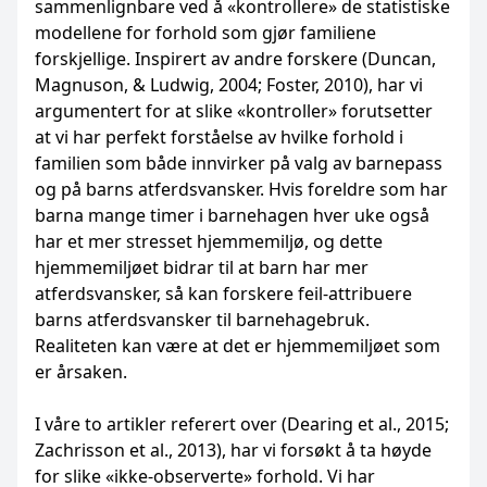
sammenlignbare ved å «kontrollere» de statistiske
modellene for forhold som gjør familiene
forskjellige. Inspirert av andre forskere (Duncan,
Magnuson, & Ludwig, 2004; Foster, 2010), har vi
argumentert for at slike «kontroller» forutsetter
at vi har perfekt forståelse av hvilke forhold i
familien som både innvirker på valg av barnepass
og på barns atferdsvansker. Hvis foreldre som har
barna mange timer i barnehagen hver uke også
har et mer stresset hjemmemiljø, og dette
hjemmemiljøet bidrar til at barn har mer
atferdsvansker, så kan forskere feil-attribuere
barns atferdsvansker til barnehagebruk.
Realiteten kan være at det er hjemmemiljøet som
er årsaken.
I våre to artikler referert over (Dearing et al., 2015;
Zachrisson et al., 2013), har vi forsøkt å ta høyde
for slike «ikke-observerte» forhold. Vi har