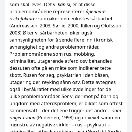
som skal leves. Det vi
kan
si, er at disse
problemområdene representerer
åpenbare
risikofaktorer
som øker den enkeltes sårbarhet
(Andreassen, 2003; Sørlie, 2000; Killen og Olofsson,
2003) Øker vi sårbarheten, øker også
sannsynligheten for å sende flere inn i kronisk
avhengighet og andre problemområder.
Problemområdene som rus, mobbing,
kriminalitet, utagerende atferd osv behandles
dessuten ofte på en måte som indikerer tette
skott. Rusen for seg, psykiatrien i den båsen,
utagering der, røyking sånn osv. Dette avtegnes
også i byråkratiet med ulike avdelinger for de
ulike problemområder. Ser vi derimot på barn og
ungdom med atferdsproblem, er bildet som oftest
sammensatt – der det ene trigger det andre –
som
ringer i vann
(Pedersen, 1998) og er vevet sammen i
mønstre av negative sirkler – rus – psykiatri –
kriminalitet, atferdsproblem –osv. (Nordahl, Sørlie,