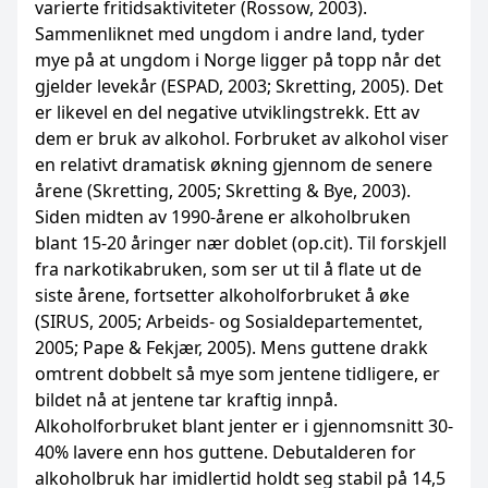
varierte fritidsaktiviteter (Rossow, 2003).
Sammenliknet med ungdom i andre land, tyder
mye på at ungdom i Norge ligger på topp når det
gjelder levekår (ESPAD, 2003; Skretting, 2005). Det
er likevel en del negative utviklingstrekk. Ett av
dem er bruk av alkohol. Forbruket av alkohol viser
en relativt dramatisk økning gjennom de senere
årene (Skretting, 2005; Skretting & Bye, 2003).
Siden midten av 1990-årene er alkoholbruken
blant 15-20 åringer nær doblet (op.cit). Til forskjell
fra narkotikabruken, som ser ut til å flate ut de
siste årene, fortsetter alkoholforbruket å øke
(SIRUS, 2005; Arbeids- og Sosialdepartementet,
2005; Pape & Fekjær, 2005). Mens guttene drakk
omtrent dobbelt så mye som jentene tidligere, er
bildet nå at jentene tar kraftig innpå.
Alkoholforbruket blant jenter er i gjennomsnitt 30-
40% lavere enn hos guttene. Debutalderen for
alkoholbruk har imidlertid holdt seg stabil på 14,5