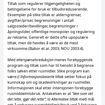
Tiltak som regulerer tilgjengeligheten og
betingelsene for bruk er tilbudsreduserende.
Eksempler på slike tiltak er aldersgrenser,
avgifter/priser, begrensninger i antall
salgssteder/bevillinger, begrensninger i
åpningstider, offentlige monopoler og regulering
av reklame. Generelt er dette ofte upopulære
tiltak, men de hevdes å være av de mest
virksomme (Babor et al. 2003; NOU 2003:4).
Med
etterspørselsreduksjon
menes forebyggende
program og tiltak som har til hensikt å begrense
folks søken etter rusmidler. Slike program kan
være:
i) Informasjonsbaserte tiltak
setter fokus på
kunnskap om og skadevirkninger av rusmidler.
Informasjonen skal etter intensjonen forebygge
rusmiddelmisbruk. Antakelsen er at
“den som vet
det rette, gjør det rette”
; ii)
Alternative tiltak
med mål
om å redusere rusmiddel(mis)bruk ved å fokusere