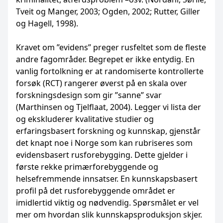
Tveit og Manger, 2003; Ogden, 2002; Rutter, Giller
og Hagell, 1998).
Kravet om ”evidens” preger rusfeltet som de fleste
andre fagområder. Begrepet er ikke entydig. En
vanlig fortolkning er at randomiserte kontrollerte
forsøk (RCT) rangerer øverst på en skala over
forskningsdesign som gir ”sanne” svar
(Marthinsen og Tjelflaat, 2004). Legger vi lista der
og ekskluderer kvalitative studier og
erfaringsbasert forskning og kunnskap, gjenstår
det knapt noe i Norge som kan rubriseres som
evidensbasert rusforebygging. Dette gjelder i
første rekke primærforebyggende og
helsefremmende innsatser. En kunnskapsbasert
profil på det rusforebyggende området er
imidlertid viktig og nødvendig. Spørsmålet er vel
mer om hvordan slik kunnskapsproduksjon skjer.