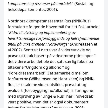
kompetanse og ressurser på området.
" (Sosial- og
helsedepartementet, 2001).
Nordnorsk kompetansesenter Rus (NNK-Rus)
formulerte følgende hovedmål for sitt FoU-arbeid:
”
Bidra til utvikling og implementering av
hensiktsmessige rusforebyggende og helsefremmende
tiltak på ulike arenaer i Nord-Norge”
(Andreassen et
al 2002). Sentralt i dette var å videreutvikle og
prøve ut tiltak basert på virksomme prinsipper. I
det videre arbeidet ble det satt særlig fokus på
tiltakene ”Ungdom og alkohol” og
”Foreldresamarbeid”. I et samarbeid mellom
forfatterne (Wilhelmsen og Henriksen) og NNK-
Rus, er tiltakene videreutviklet, prøvd ut og
evaluert (forebygging.no/alkohol). Erfaringene
med utprøving av ”Unge & Rus” har i hovedsak
vært positive, men det er også dokumentert
behov for revideringer (Andreassen, 2003;