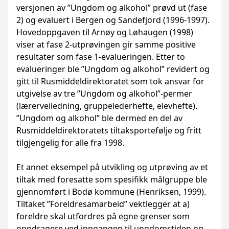
versjonen av ”Ungdom og alkohol” prøvd ut (fase
2) og evaluert i Bergen og Sandefjord (1996-1997).
Hovedoppgaven til Arnøy og Løhaugen (1998)
viser at fase 2-utprøvingen gir samme positive
resultater som fase 1-evalueringen. Etter to
evalueringer ble ”Ungdom og alkohol” revidert og
gitt til Rusmiddeldirektoratet som tok ansvar for
utgivelse av tre ”Ungdom og alkohol”-permer
(lærerveiledning, gruppelederhefte, elevhefte).
”Ungdom og alkohol” ble dermed en del av
Rusmiddeldirektoratets tiltaksportefølje og fritt
tilgjengelig for alle fra 1998.
Et annet eksempel på utvikling og utprøving av et
tiltak med foresatte som spesifikk målgruppe ble
gjennomført i Bodø kommune (Henriksen, 1999).
Tiltaket ”Foreldresamarbeid” vektlegger at a)
foreldre skal utfordres på egne grenser som
oppdragere ved inngangen til ungdomstiden og