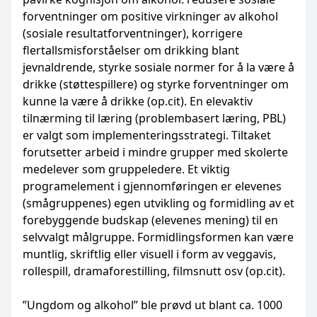
forventninger om positive virkninger av alkohol
(sosiale resultatforventninger), korrigere
flertallsmisforståelser om drikking blant
jevnaldrende, styrke sosiale normer for å la være å
drikke (støttespillere) og styrke forventninger om
kunne la være å drikke (op.cit). En elevaktiv
tilnærming til læring (problembasert læring, PBL)
er valgt som implementeringsstrategi. Tiltaket
forutsetter arbeid i mindre grupper med skolerte
medelever som gruppeledere. Et viktig
programelement i gjennomføringen er elevenes
(smågruppenes) egen utvikling og formidling av et
forebyggende budskap (elevenes mening) til en
selvvalgt målgruppe. Formidlingsformen kan være
muntlig, skriftlig eller visuell i form av veggavis,
rollespill, dramaforestilling, filmsnutt osv (op.cit).
”Ungdom og alkohol” ble prøvd ut blant ca. 1000