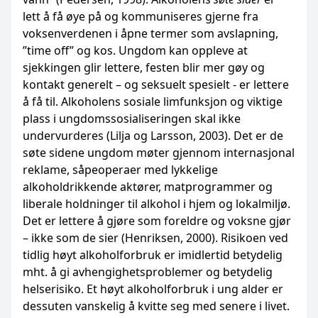
lett å få øye på og kommuniseres gjerne fra
voksenverdenen i åpne termer som avslapning,
”time off” og kos. Ungdom kan oppleve at
sjekkingen glir lettere, festen blir mer gøy og
kontakt generelt – og seksuelt spesielt - er lettere
å få til. Alkoholens sosiale limfunksjon og viktige
plass i ungdomssosialiseringen skal ikke
undervurderes (Lilja og Larsson, 2003). Det er de
søte sidene ungdom møter gjennom internasjonal
reklame, såpeoperaer med lykkelige
alkoholdrikkende aktører, matprogrammer og
liberale holdninger til alkohol i hjem og lokalmiljø.
Det er lettere å gjøre som foreldre og voksne gjør
– ikke som de sier (Henriksen, 2000). Risikoen ved
tidlig høyt alkoholforbruk er imidlertid betydelig
mht. å gi avhengighetsproblemer og betydelig
helserisiko. Et høyt alkoholforbruk i ung alder er
dessuten vanskelig å kvitte seg med senere i livet.