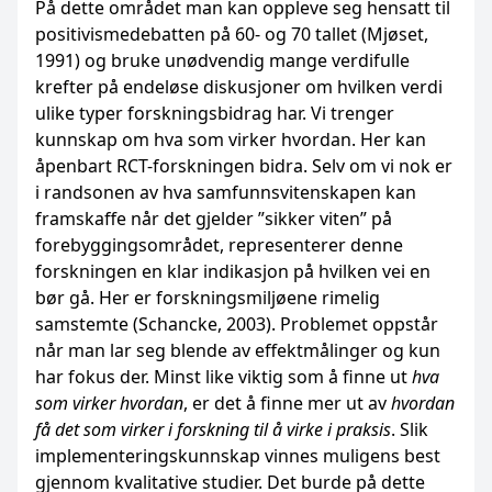
På dette området man kan oppleve seg hensatt til
positivismedebatten på 60- og 70 tallet (Mjøset,
1991) og bruke unødvendig mange verdifulle
krefter på endeløse diskusjoner om hvilken verdi
ulike typer forskningsbidrag har. Vi trenger
kunnskap om hva som virker hvordan. Her kan
åpenbart RCT-forskningen bidra. Selv om vi nok er
i randsonen av hva samfunnsvitenskapen kan
framskaffe når det gjelder ”sikker viten” på
forebyggingsområdet, representerer denne
forskningen en klar indikasjon på hvilken vei en
bør gå. Her er forskningsmiljøene rimelig
samstemte (Schancke, 2003). Problemet oppstår
når man lar seg blende av effektmålinger og kun
har fokus der. Minst like viktig som å finne ut
hva
som virker hvordan
, er det å finne mer ut av
hvordan
få det som virker i forskning til å virke i praksis
. Slik
implementeringskunnskap vinnes muligens best
gjennom kvalitative studier. Det burde på dette