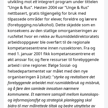
utvikling mot
ett
integrert program under tittelen
”Unge & Rus”. Høsten 2004 var ”Unge & Rus”
nettbasert, gratis tilgjengelig for bruk med
tilpassede områder for elever, foreldre og lærere
(forebygging.no/alkohol). Dette skjedde som en
konsekvens av den statlige omorganiseringen av
rusfeltet hvor en rekke av Rusmiddeldirektoratets
arbeidsoppgaver ble overført til de regionale
kompetansesentrene innen russektoren. Fra og
med 1. januar 2001 fikk kompetansesentrene et
økt ansvar for, og flere ressurser til forebyggende
arbeid i sine regioner. Ifølge Sosial- og
helsedepartementet var målet med den nye
organiseringen å (sitat): "
styrke og revitalisere det
forebyggende arbeidet mot rusmiddelbruk og misbruk,
og å føre den samlede innsatsen nærmere
kommunene. Et nærmere samspill mellom kunnskaps-
og informasjonsflyt og strategisk planlegging skal
bidra til mer målrettede tiltak og bedre utnyttelse av