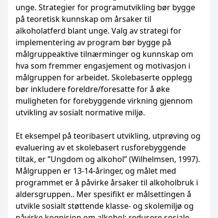
unge. Strategier for programutvikling bør bygge
på teoretisk kunnskap om årsaker til
alkoholatferd blant unge. Valg av strategi for
implementering av program bør bygge på
målgruppeaktive tilnærminger og kunnskap om
hva som fremmer engasjement og motivasjon i
målgruppen for arbeidet. Skolebaserte opplegg
bør inkludere foreldre/foresatte for å øke
muligheten for forebyggende virkning gjennom
utvikling av sosialt normative miljø.
Et eksempel på teoribasert utvikling, utprøving og
evaluering av et skolebasert rusforebyggende
tiltak, er ”Ungdom og alkohol” (Wilhelmsen, 1997).
Målgruppen er 13-14-åringer, og målet med
programmet er å påvirke årsaker til alkoholbruk i
aldersgruppen.. Mer spesifikt er målsettingen å
utvikle sosialt støttende klasse- og skolemiljø og
påvirke kognisjon om alkohol: redusere sosiale