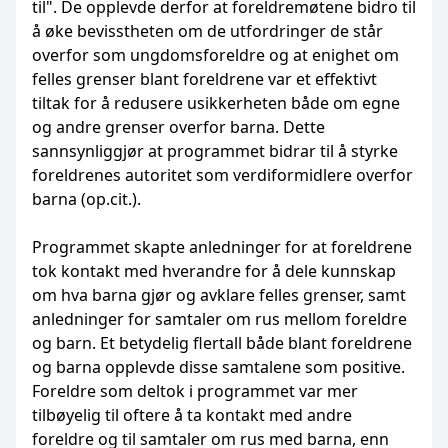
til". De opplevde derfor at foreldremøtene bidro til
å øke bevisstheten om de utfordringer de står
overfor som ungdomsforeldre og at enighet om
felles grenser blant foreldrene var et effektivt
tiltak for å redusere usikkerheten både om egne
og andre grenser overfor barna. Dette
sannsynliggjør at programmet bidrar til å styrke
foreldrenes autoritet som verdiformidlere overfor
barna (op.cit.).
Programmet skapte anledninger for at foreldrene
tok kontakt med hverandre for å dele kunnskap
om hva barna gjør og avklare felles grenser, samt
anledninger for samtaler om rus mellom foreldre
og barn. Et betydelig flertall både blant foreldrene
og barna opplevde disse samtalene som positive.
Foreldre som deltok i programmet var mer
tilbøyelig til oftere å ta kontakt med andre
foreldre og til samtaler om rus med barna, enn