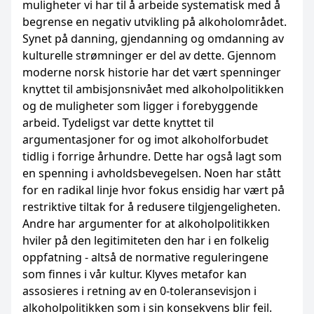
muligheter vi har til å arbeide systematisk med å
begrense en negativ utvikling på alkoholområdet.
Synet på danning, gjendanning og omdanning av
kulturelle strømninger er del av dette. Gjennom
moderne norsk historie har det vært spenninger
knyttet til ambisjonsnivået med alkoholpolitikken
og de muligheter som ligger i forebyggende
arbeid. Tydeligst var dette knyttet til
argumentasjoner for og imot alkoholforbudet
tidlig i forrige århundre. Dette har også lagt som
en spenning i avholdsbevegelsen. Noen har stått
for en radikal linje hvor fokus ensidig har vært på
restriktive tiltak for å redusere tilgjengeligheten.
Andre har argumenter for at alkoholpolitikken
hviler på den legitimiteten den har i en folkelig
oppfatning - altså de normative reguleringene
som finnes i vår kultur. Klyves metafor kan
assosieres i retning av en 0-toleransevisjon i
alkoholpolitikken som i sin konsekvens blir feil.