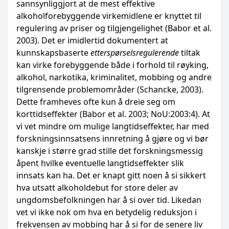
sannsynliggjort at de mest effektive
alkoholforebyggende virkemidlene er knyttet til
regulering av priser og tilgjengelighet (Babor et al.
2003). Det er imidlertid dokumentert at
kunnskapsbaserte
etterspørselsregulerende
tiltak
kan virke forebyggende både i forhold til røyking,
alkohol, narkotika, kriminalitet, mobbing og andre
tilgrensende problemområder (Schancke, 2003).
Dette framheves ofte kun å dreie seg om
korttidseffekter (Babor et al. 2003; NoU:2003:4). At
vi vet mindre om mulige langtidseffekter, har med
forskningsinnsatsens innretning å gjøre og vi bør
kanskje i større grad stille det forskningsmessig
åpent hvilke eventuelle langtidseffekter slik
innsats kan ha. Det er knapt gitt noen å si sikkert
hva utsatt alkoholdebut for store deler av
ungdomsbefolkningen har å si over tid. Likedan
vet vi ikke nok om hva en betydelig reduksjon i
frekvensen av mobbing har å si for de senere liv