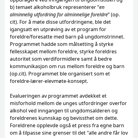
b) temaet alkoholbruk representerer ”
en
alminnelig utfordring for alminnelige foreldre
” (op.
cit). For å møte disse utfordringene, ble det
igangsatt en utprøving av et program for
foreldre/foresatte med barn på ungdomstrinnet.
Programmet hadde som målsetting å styrke
fellesskapet mellom foreldre, styrke foreldres
autoritet som verdiformidlere samt å bedre
kommunikasjon om rus mellom foreldre og barn
(op.cit). Programmet ble organisert som et
foreldre-lærer-elevmøte-konsept.
Evalueringen av programmet avdekket et
misforhold mellom de unges utfordringer overfor
alkohol ved inngangen til ungdomsalderen og
foreldrenes kunnskap og bevissthet om dette.
Foreldrene opplevde også et press fra egne barn
om å tilpasse sine grenser til det "alle andre får lov