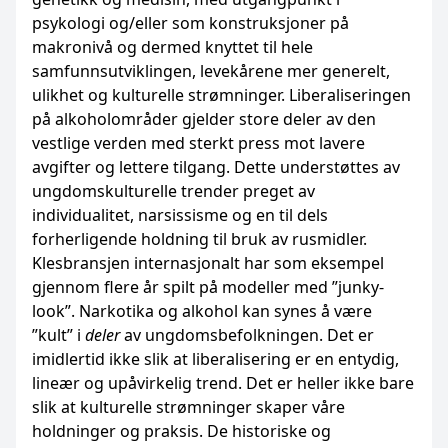
psykologi og/eller som konstruksjoner på
makronivå og dermed knyttet til hele
samfunnsutviklingen, levekårene mer generelt,
ulikhet og kulturelle strømninger. Liberaliseringen
på alkoholområder gjelder store deler av den
vestlige verden med sterkt press mot lavere
avgifter og lettere tilgang. Dette understøttes av
ungdomskulturelle trender preget av
individualitet, narsissisme og en til dels
forherligende holdning til bruk av rusmidler.
Klesbransjen internasjonalt har som eksempel
gjennom flere år spilt på modeller med ”junky-
look”. Narkotika og alkohol kan synes å være
”kult” i
deler
av ungdomsbefolkningen. Det er
imidlertid ikke slik at liberalisering er en entydig,
lineær og upåvirkelig trend. Det er heller ikke bare
slik at kulturelle strømninger skaper våre
holdninger og praksis. De historiske og