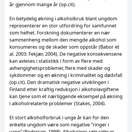
år gjennom mange år (op.cit).
En betydelig økning i alkoholbruk blant ungdom
representerer en stor utfordring for samfunnet
som helhet. Forskning dokumenterer en nær
sammenheng mellom den mengde alkohol som
konsumeres og de skader som oppstår (Babor et
al. 2003: Fekjær, 2004). De negative konsekvensene
kan avleses i statistikk i form av flere med
avhengighetsproblemer, flere med skader og
sykdommer og en økning i kriminalitet og dødsfall
(op.cit). Den dramatisk negative utviklingen i
Finland etter kraftig reduksjon i alkoholavgiftene
kan tjene som et nærliggende eksempel på økning
i alkoholrelaterte problemer (Stakes, 2004).
Et stort alkoholforbruk i unge år kan for den
enkelte ungdom være som negative ”ringer i
vann” (Pedersen, 1998). Alkoholens
søte sider
er