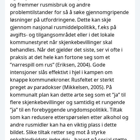
og fremmer rusmisbruk og andre
problemtilstander for så å søke gjennomgripende
løsninger på utfordringene. Dette kan skje
gjennom nasjonal rusmiddelpolitikk, f.eks på
avgifts- og tilgangsområdet eller i det lokale
kommunestyret når skjenkebevillinger skal
behandles. Når det gjelder det siste, ser vi ofte i
praksis at det hele kan fortone seg som et
”narrespill om rus” (Eriksen, 2004). Gode
intensjoner slås effektivt i hjel i kampen om
knappe kommunekroner. Rusfeltet er sterkt
preget av paradokser (Mikkelsen, 2005). På
kommunalt plan kan dette arte seg som et ”ja” til
flere skjenkebevillinger og samtidig et rungende
”ja” til en forebyggende ungdomspolitikk. Tiltak
som kan redusere etterspørselen etter alkohol og
andre rusmidler kan ha en viktig plass i dette
bildet. Slike tiltak retter seg mot å styrke
enkeltindividets
indre driv
– basert på sosial støtte