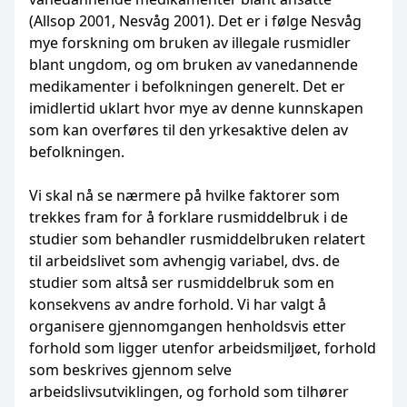
(Allsop 2001, Nesvåg 2001). Det er i følge Nesvåg
mye forskning om bruken av ille­gale rusmidler
blant ungdom, og om bruken av vanedannende
medikamenter i befolkningen gene­relt. Det er
imidlertid uklart hvor mye av denne kunnskapen
som kan overføres til den yrkes­aktive delen av
befolkningen.
Vi skal nå se nærmere på hvilke faktorer som
trekkes fram for å forklare rusmiddelbruk i de
studier som behandler rusmiddelbruken relatert
til arbeidslivet som avhengig variabel, dvs. de
studier som altså ser rusmiddelbruk som en
konsekvens av andre forhold. Vi har valgt å
organi­sere gjennomgangen henholdsvis etter
forhold som ligger utenfor arbeidsmiljøet, for­hold
som beskrives gjennom selve
arbeidslivsutviklingen, og forhold som tilhører