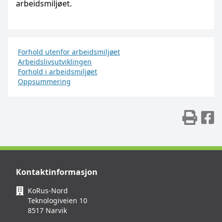
arbeids­miljøet.
Forhold utenfor arbeidsmiljøet
Arbeidslivsutviklingen
Forhold i arbeidsmiljøet
Oppsummering
Skr
D
Kontaktinformasjon
KoRus-Nord
Teknologiveien 10
8517 Narvik