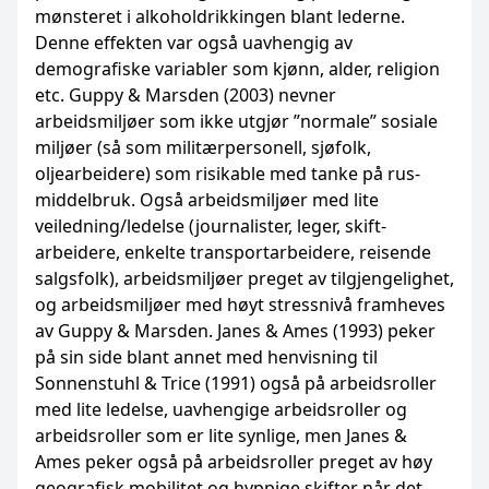
mønsteret i alkoholdrikkingen blant lederne.
Denne effekten var også uavhengig av
demografiske variabler som kjønn, alder, religion
etc. Guppy & Marsden (2003) nevner
arbeidsmiljøer som ikke utgjør ”normale” sosiale
miljøer (så som militærpersonell, sjøfolk,
oljearbeidere) som risikable med tanke på rus­
middelbruk. Også arbeidsmiljøer med lite
veiledning/ledelse (journalister, leger, skift­
arbeidere, enkelte transportarbeidere, reisende
salgsfolk), arbeidsmiljøer preget av tilgjenge­lig­het,
og arbeidsmiljøer med høyt stressnivå framheves
av Guppy & Marsden. Janes & Ames (1993) peker
på sin side blant annet med henvisning til
Sonnenstuhl & Trice (1991) også på arbeids­roller
med lite ledelse, uavhengige arbeidsroller og
arbeidsroller som er lite synlige, men Janes &
Ames peker også på arbeidsroller preget av høy
geografisk mobilitet og hyppige skifter når det