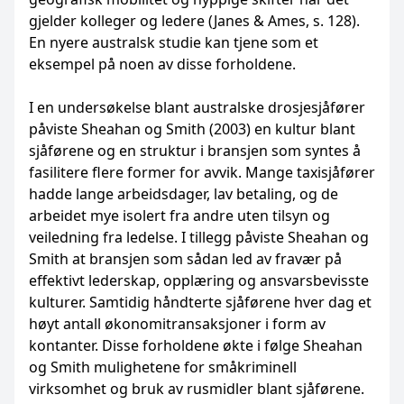
gjelder kolleger og ledere (Janes & Ames, s. 128).
En nyere australsk studie kan tjene som et
eksempel på noen av disse forholdene.
I en undersøkelse blant australske drosjesjåfører
påviste Sheahan og Smith (2003) en kultur blant
sjåførene og en struktur i bransjen som syntes å
fasilitere flere former for avvik. Mange taxisjåfører
hadde lange arbeidsdager, lav betaling, og de
arbeidet mye isolert fra andre uten tilsyn og
veiledning fra ledelse. I tillegg påviste Sheahan og
Smith at bransjen som sådan led av fravær på
effektivt lederskap, opplæring og ansvarsbevisste
kulturer. Samtidig håndterte sjåførene hver dag et
høyt antall økonomitransaksjoner i form av
kontanter. Disse forholdene økte i følge Sheahan
og Smith mulighetene for småkriminell
virksomhet og bruk av rusmidler blant sjåførene.