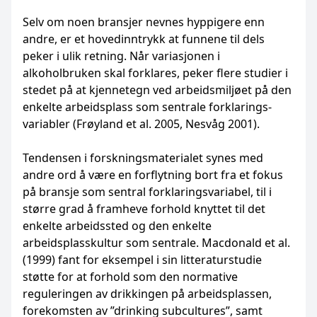
Selv om noen bransjer nevnes hyppigere enn
andre, er et hovedinntrykk at funnene til dels
peker i ulik retning. Når variasjonen i
alkoholbruken skal forklares, peker flere studier i
stedet på at kjennetegn ved arbeidsmiljøet på den
enkelte arbeidsplass som sentrale forklarings­
variabler (Frøyland et al. 2005, Nesvåg 2001).
Tendensen i forskningsmaterialet synes med
andre ord å være en forflytning bort fra et fokus
på bransje som sentral forklaringsvariabel, til i
større grad å framheve forhold knyttet til det
enkelte arbeids­sted og den enkelte
arbeidsplasskultur som sentrale. Macdonald et al.
(1999) fant for eksempel i sin litteraturstudie
støtte for at forhold som den normative
reguleringen av drikkingen på arbeidsplassen,
forekomsten av ”drinking subcultures”, samt