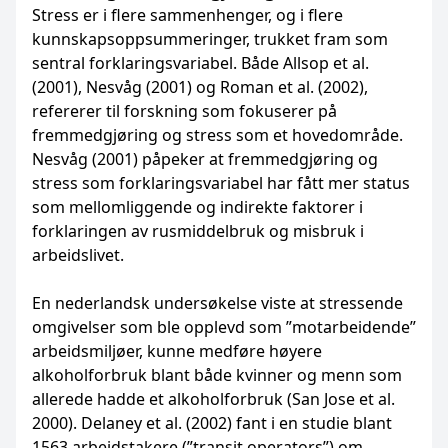
Stress er i flere sammenhenger, og i flere
kunnskapsoppsummeringer, trukket fram som
sentral forklaringsvariabel. Både Allsop et al.
(2001), Nesvåg (2001) og Roman et al. (2002),
refererer til forskning som fokuserer på
fremmedgjøring og stress som et hovedområde.
Nesvåg (2001) påpeker at fremmedgjøring og
stress som forklaringsvariabel har fått mer status
som mellomliggende og indirekte faktorer i
forklaringen av rusmiddelbruk og misbruk i
arbeidslivet.
En nederlandsk undersøkelse viste at stressende
omgivelser som ble opplevd som ”mot­arbeidende”
arbeidsmiljøer, kunne medføre høyere
alkoholforbruk blant både kvinner og menn som
allerede hadde et alkoholforbruk (San Jose et al.
2000). Delaney et al. (2002) fant i en studie blant
1563 arbeidstakere (”transit operators”) om