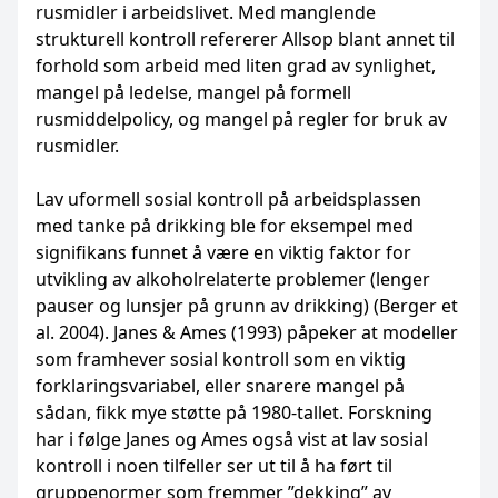
rusmidler i arbeidslivet. Med manglende
strukturell kontroll refererer Allsop blant annet til
forhold som arbeid med liten grad av synlighet,
mangel på ledelse, mangel på formell
rusmiddelpolicy, og mangel på regler for bruk av
rusmidler.
Lav uformell sosial kontroll på arbeidsplassen
med tanke på drikking ble for eksempel med
signifikans funnet å være en viktig faktor for
utvikling av alkoholrelaterte problemer (lenger
pauser og lunsjer på grunn av drikking) (Berger et
al. 2004). Janes & Ames (1993) påpeker at modeller
som framhever sosial kontroll som en viktig
forklaringsvariabel, eller snarere mangel på
sådan, fikk mye støtte på 1980-tallet. Forskning
har i følge Janes og Ames også vist at lav sosial
kontroll i noen tilfeller ser ut til å ha ført til
gruppenormer som fremmer ”dekking” av