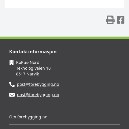
Skr
D
Kontaktinformasjon
KoRus-Nord
Teknologiveien 10
8517 Narvik
post@forebygging.no
post@forebygging.no
Om forebygging.no