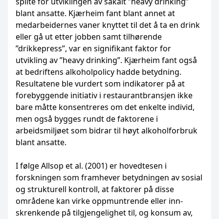
spilte for utviklingen av såkalt ”heavy drinking”
blant ansatte. Kjærheim fant blant annet at
medarbeidernes vaner knyttet til det å ta en drink
eller gå ut etter jobben samt tilhørende
”drikkepress”, var en signifikant faktor for
utvikling av ”heavy drinking”. Kjærheim fant også
at bedriftens alkoholpolicy hadde betydning.
Resultatene ble vurdert som indikatorer på at
fore­byggende initiativ i restaurantbransjen ikke
bare måtte konsentreres om det enkelte individ,
men også bygges rundt de faktorene i
arbeidsmiljøet som bidrar til høyt alkohol­forbruk
blant ansatte.
I følge Allsop et al. (2001) er hovedtesen i
forskningen som framhever betydningen av sosial
og strukturell kontroll, at faktorer på disse
områdene kan virke oppmuntrende eller inn­
skrenkende på tilgjengelighet til, og konsum av,