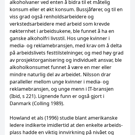
alkoholvaner ved enten å bidra til et måtelig
konsum eller et økt konsum. Bussjåfører, og til en
viss grad også renholdsarbeidere og
verkstedsarbeidere med arbeid som krevde
nøkternhet i arbeidsukene, ble funnet å ha en
ganske alkoholfri livsstil. Hos unge kvinner i
media- og reklamebransjen, med krav om å delta
på arbeidslivets festtilstelninger, og med høy grad
av prosjektorganisering og individuelt ansvar, ble
alkoholkonsumet funnet å være en mer eller
mindre naturlig del av arbeidet. Nilsson drar
paralleller mellom unge kvinner i media- og
reklamebransjen, og unge menn i IT-bransjen
(Ibid, s 221). Lignende funn er også gjort i
Danmark (Colling 1989).
Howland et als (1996) studie blant amerikanske
ledere indikerte imidlertid at den enkelte arbeids­
plass hadde en viktig innvirkning på nivået og