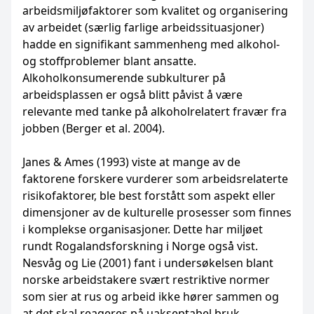
arbeidsmiljø­faktorer som kvalitet og organisering
av arbeidet (særlig farlige arbeidssituasjoner)
hadde en sign­ifikant sammenheng med alkohol-
og stoffproblemer blant ansatte.
Alkoholkonsumerende sub­kulturer på
arbeidsplassen er også blitt påvist å være
relevante med tanke på alkohol­relatert fravær fra
jobben (Berger et al. 2004).
Janes & Ames (1993) viste at mange av de
faktorene forskere vurderer som arbeidsrelaterte
risikofaktorer, ble best forstått som aspekt eller
dimensjoner av de kulturelle prosesser som finnes
i komplekse organisasjoner. Dette har miljøet
rundt Rogalandsforskning i Norge også vist.
Nesvåg og Lie (2001) fant i undersøkelsen blant
norske arbeidstakere svært restriktive normer
som sier at rus og arbeid ikke hører sammen og
at det skal reageres på uakseptabel bruk.