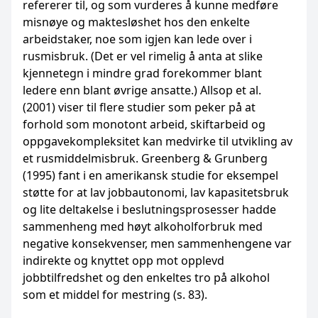
refererer til, og som vurderes å kunne medføre
misnøye og maktesløshet hos den enkelte
arbeidstaker, noe som igjen kan lede over i
rusmisbruk. (Det er vel rimelig å anta at slike
kjennetegn i mindre grad forekommer blant
ledere enn blant øvrige ansatte.) Allsop et al.
(2001) viser til flere studier som peker på at
forhold som monotont arbeid, skiftarbeid og
oppgavekompleksitet kan medvirke til utvikling av
et rusmiddelmisbruk. Greenberg & Grunberg
(1995) fant i en amerikansk studie for eksempel
støtte for at lav jobbautonomi, lav kapasitetsbruk
og lite del­takelse i beslutningsprosesser hadde
sammenheng med høyt alkoholforbruk med
negative konsekvenser, men sammenhengene var
indirekte og knyttet opp mot opplevd
jobbtilfredshet og den enkeltes tro på alkohol
som et middel for mestring (s. 83).