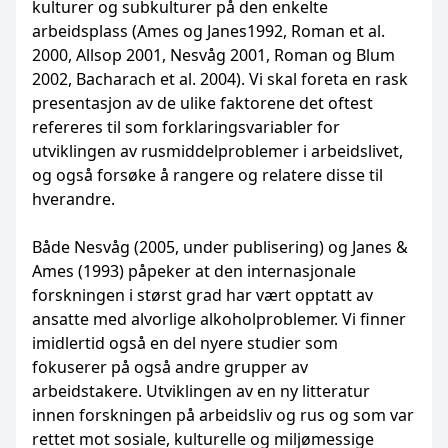
kulturer og subkulturer på den enkelte
arbeidsplass (Ames og Janes1992, Roman et al.
2000, Allsop 2001, Nesvåg 2001, Roman og Blum
2002, Bacharach et al. 2004). Vi skal foreta en rask
presentasjon av de ulike faktorene det oftest
refereres til som forklaringsvariabler for
utviklingen av rusmiddel­problemer i arbeidslivet,
og også forsøke å rangere og relatere disse til
hverandre.
Både Nesvåg (2005, under publisering) og Janes &
Ames (1993) påpeker at den internasjonale
forskningen i størst grad har vært opptatt av
ansatte med alvorlige alkoholproblemer. Vi finner
imidlertid også en del nyere studier som
fokuserer på også andre grupper av
arbeidstakere. Utviklingen av en ny litteratur
innen forskningen på arbeidsliv og rus og som var
rettet mot sosiale, kulturelle og miljømessige