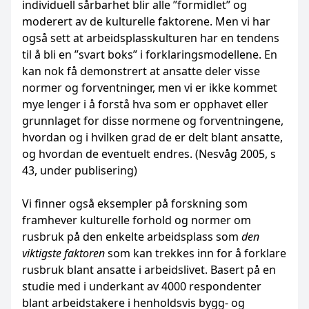
individuell sårbarhet blir alle ”for­midlet” og
moderert av de kulturelle faktorene. Men vi har
også sett at arbeidsplass­kulturen har en tendens
til å bli en ”svart boks” i forklar­ingsmodellene. En
kan nok få demon­strert at ansatte deler visse
normer og for­ventninger, men vi er ikke kommet
mye lenger i å forstå hva som er opphavet eller
grunnlaget for disse normene og forvent­ningene,
hvordan og i hvilken grad de er delt blant ansatte,
og hvordan de eventuelt endres. (Nesvåg 2005, s
43, under publisering)
Vi finner også eksempler på forskning som
framhever kulturelle forhold og normer om
rusbruk på den enkelte arbeidsplass som
den
viktigste faktoren
som kan trekkes inn for å forklare
rusbruk blant ansatte i arbeidslivet. Basert på en
studie med i underkant av 4000 respondenter
blant arbeidstakere i henholdsvis bygg- og