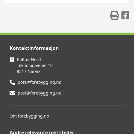
Skr
D
Kontaktinformasjon
KoRus-Nord
Teknologiveien 10
8517 Narvik
post@forebygging.no
post@forebygging.no
Om forebygging.no
Andre relevante nettsteder