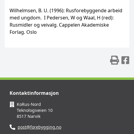
Wilhelmsen, B. U. (1996): Rusforebyggende arbeid
med ungdom. I Pedersen, W og Waal, H (red):
Rusmidler og veivalg. Cappelen Akademiske
Forlag. Oslo
Skr
D
Kontaktinformasjon
KoRus-Nord
Teknologiveien 10
8517 Narvik
post@forebygging.no