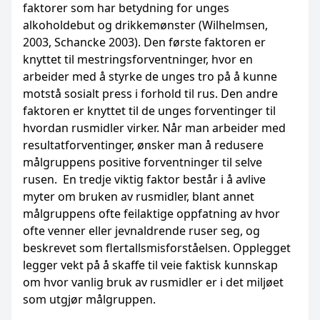
faktorer som har betydning for unges
alkoholdebut og drikkemønster (Wilhelmsen,
2003, Schancke 2003). Den første faktoren er
knyttet til mestringsforventninger, hvor en
arbeider med å styrke de unges tro på å kunne
motstå sosialt press i forhold til rus. Den andre
faktoren er knyttet til de unges forventinger til
hvordan rusmidler virker. Når man arbeider med
resultatforventinger, ønsker man å redusere
målgruppens positive forventninger til selve
rusen. En tredje viktig faktor består i å avlive
myter om bruken av rusmidler, blant annet
målgruppens ofte feilaktige oppfatning av hvor
ofte venner eller jevnaldrende ruser seg, og
beskrevet som flertallsmisforståelsen. Opplegget
legger vekt på å skaffe til veie faktisk kunnskap
om hvor vanlig bruk av rusmidler er i det miljøet
som utgjør målgruppen.