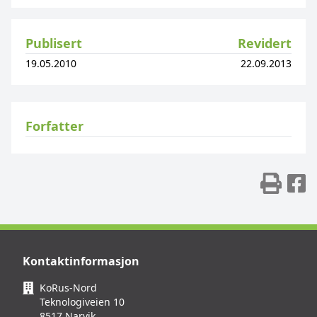
Publisert
Revidert
19.05.2010
22.09.2013
Forfatter
Skr
D
Kontaktinformasjon
KoRus-Nord
Teknologiveien 10
8517 Narvik