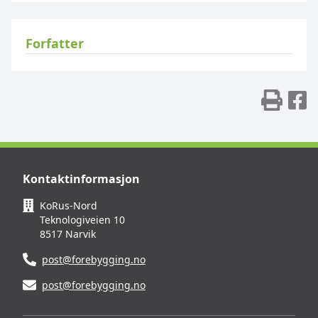
Forfatter
Skr
D
Kontaktinformasjon
KoRus-Nord
Teknologiveien 10
8517 Narvik
post@forebygging.no
post@forebygging.no