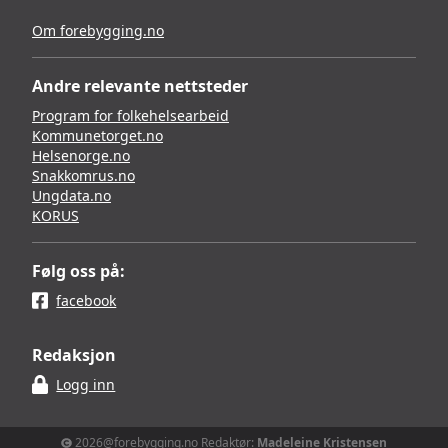
Om forebygging.no
Andre relevante nettsteder
Program for folkehelsearbeid
Kommunetorget.no
Helsenorge.no
Snakkomrus.no
Ungdata.no
KORUS
Følg oss på:
facebook
Redaksjon
Logg inn
2026@forebygging.no Redaktør:
Madeleine Kristensen