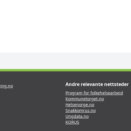
Andre relevante nettsteder
ing.no
Program for folkehelsearbeid
Kommunetorget.no
Helsenorge.no
Snakkomrus.no
Ungdata.no
KORUS