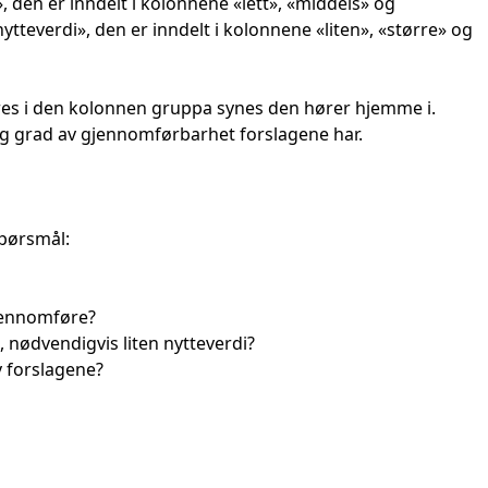
 den er inndelt i kolonnene «lett», «middels» og
ytteverdi», den er inndelt i kolonnene «liten», «større» og
res i den kolonnen gruppa synes den hører hjemme i.
og grad av gjennomførbarhet forslagene har.
spørsmål:
gjennomføre?
 nødvendigvis liten nytteverdi?
v forslagene?