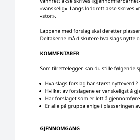
vannrett akse skrives «gjennomførbarhet»,
«vanskelig». Langs loddrett akse skrives «n
«stor».
Lappene med forslag skal deretter plasse
Deltakerne må diskutere hva slags nytte 
KOMMENTARER
Som tilrettelegger kan du stille følgende 
Hva slags forslag har størst nytteverdi?
Hvilket av forslagene er vanskeligst å 
Har forslaget som er lett å gjennomføre,
Er alle på gruppa enige i plasseringen a
GJENNOMGANG