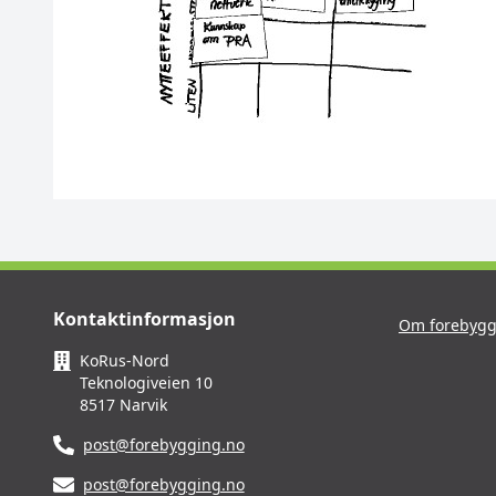
Kontaktinformasjon
Om forebygg
KoRus-Nord
Teknologiveien 10
8517 Narvik
post@forebygging.no
post@forebygging.no