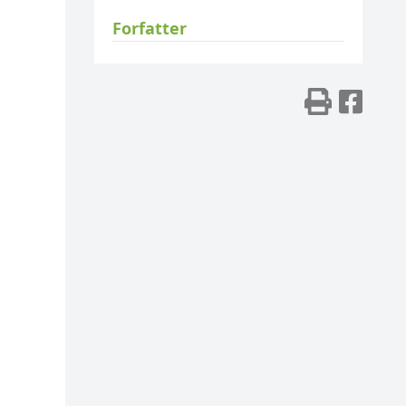
Forfatter
Skriv
Del