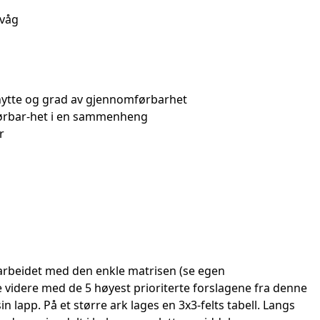
tvåg
 nytte og grad av gjennomførbarhet
førbar-het i en sammenheng
r
arbeidet med den enkle matrisen (se egen
 videre med de 5 høyest prioriterte forslagene fra denne
n lapp. På et større ark lages en 3x3-felts tabell. Langs