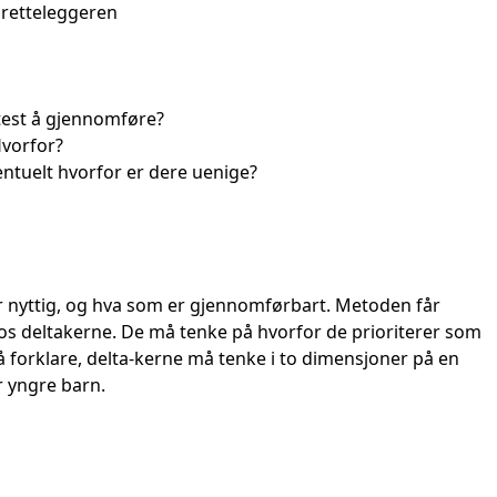
retteleggeren
ttest å gjennomføre?
Hvorfor?
ventuelt hvorfor er dere uenige?
r nyttig, og hva som er gjennomførbart. Metoden får
os deltakerne. De må tenke på hvorfor de prioriterer som
å forklare, delta-kerne må tenke i to dimensjoner på en
r yngre barn.