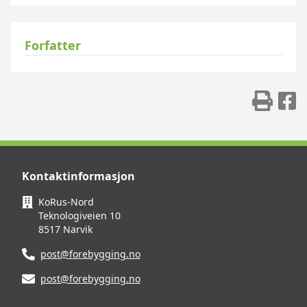
Forfatter
Skr
D
Kontaktinformasjon
KoRus-Nord
Teknologiveien 10
8517 Narvik
post@forebygging.no
post@forebygging.no