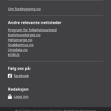
Om forebygging.no
Andre relevante nettsteder
Program for folkehelsearbeid
Kommunetorget.no
Helsenorge.no
Snakkomrus.no
Ungdata.no
KORUS
Følg oss på:
facebook
Redaksjon
Logg inn
2026@forebygging.no Redaktør:
Madeleine Kristensen