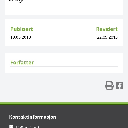
Publisert
Revidert
19.05.2010
22.09.2013
Forfatter
Skr
D
Kontaktinformasjon
KoRus-Nord