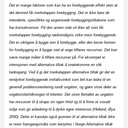
Det er mange faktorer som kan ha en forebyggende effekt uten at
det dermed får merkelappen forebygging. Det er ikke bare de
intenderte, spesifikke og avgrensede forebyggingstiltakene som
har konsekvenser. På den annen side vil ikke alt som får
merkelappen forebygging nødvendigvis virke mest forebyggende.
Det er viktigere å bygge enn å forebygge, eller den beste formen
for forebygging er å bygge ved at unge tilføres ressurser. Det kan
være mange måter å tilføre ressurser på. For eksempel er
intensjonen med alternative tiltak å imøtekomme en slik
tankegang. Ved å gi det merkelappen alternative tiltak gir det en
rendyrket forebyggende innfallsvinkel som lett kan bidra til en
generell problemorientering rundt ungdom, og gjøre store deler av
ungdomsbefolkningen til klienter. Det store flertallet av ungdom
har ressurser til å skape sin egen fritid og til å finne et sosialt
miljø som gir anledning til å dyrke egne interesser (Helland, Øya
2000). Dette er kanskje også grunnen til at alternative tiltak ikke
er noen framgangsmåte som benyttes i Norge.Alternative tiltak