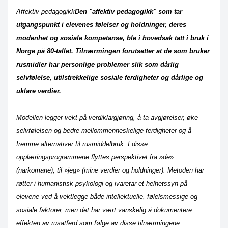
Affektiv pedagogikk
Den "affektiv pedagogikk" som tar
utgangspunkt i elevenes følelser og holdninger, deres
modenhet og sosiale kompetanse, ble i hovedsak tatt i bruk i
Norge på 80-tallet. Tilnærmingen forutsetter at de som bruker
rusmidler har personlige problemer slik som dårlig
selvfølelse, utilstrekkelige sosiale ferdigheter og dårlige og
uklare verdier.
Modellen legger vekt på verdiklargjøring, å ta avgjørelser, øke
selvfølelsen og bedre mellommenneskelige ferdigheter og å
fremme alternativer til rusmiddelbruk. I disse
opplæringsprogrammene flyttes perspektivet fra »de»
(narkomane), til »jeg» (mine verdier og holdninger). Metoden har
røtter i humanistisk psykologi og ivaretar et helhetssyn på
elevene ved å vektlegge både intellektuelle, følelsmessige og
sosiale faktorer, men det har vært vanskelig å dokumentere
effekten av rusatferd som følge av disse tilnærmingene.