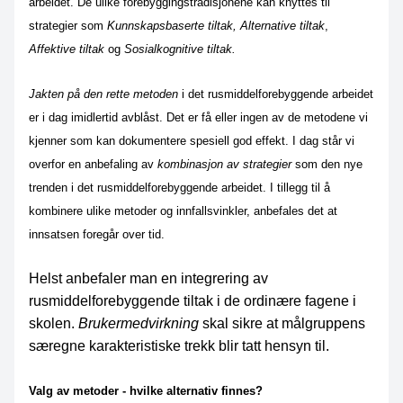
arbeidet. De ulike forebyggingstradisjonene kan knyttes til
strategier som
Kunnskapsbaserte tiltak,
Alternative tiltak
,
Affektive tiltak
og
Sosialkognitive tiltak.
Jakten på den rette metoden
i det rusmiddelforebyggende arbeidet
er i dag imidlertid avblåst. Det er få eller ingen av de metodene vi
kjenner som kan dokumentere spesiell god effekt. I dag står vi
overfor en anbefaling av
kombinasjon av strategier
som den nye
trenden i det rusmiddelforebyggende arbeidet. I tillegg til å
kombinere ulike metoder og innfallsvinkler, anbefales det at
innsatsen foregår over tid.
Helst anbefaler man en integrering av
rusmiddelforebyggende tiltak i de ordinære fagene i
skolen.
Brukermedvirkning
skal sikre at målgruppens
særegne karakteristiske trekk blir tatt hensyn til.
Valg av metoder - hvilke alternativ finnes?