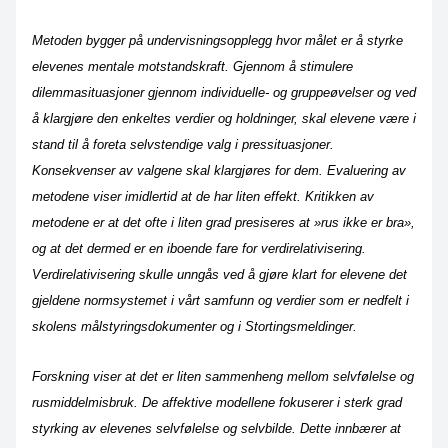
Metoden bygger på undervisningsopplegg hvor målet er å styrke
elevenes mentale motstandskraft. Gjennom å stimulere
dilemmasituasjoner gjennom individuelle- og gruppeøvelser og ved
å klargjøre den enkeltes verdier og holdninger, skal elevene være i
stand til å foreta selvstendige valg i pressituasjoner.
Konsekvenser av valgene skal klargjøres for dem. Evaluering av
metodene viser imidlertid at de har liten effekt. Kritikken av
metodene er at det ofte i liten grad presiseres at »rus ikke er bra»,
og at det dermed er en iboende fare for verdirelativisering.
Verdirelativisering skulle unngås ved å gjøre klart for elevene det
gjeldene normsystemet i vårt samfunn og verdier som er nedfelt i
skolens målstyringsdokumenter og i Stortingsmeldinger.
Forskning viser at det er liten sammenheng mellom selvfølelse og
rusmiddelmisbruk. De affektive modellene fokuserer i sterk grad
styrking av elevenes selvfølelse og selvbilde. Dette innbærer at