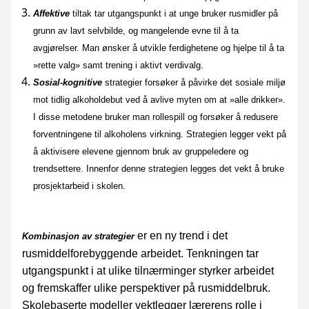
Affektive
tiltak tar utgangspunkt i at unge bruker rusmidler på
grunn av lavt selvbilde, og mangelende evne til å ta
avgjørelser. Man ønsker å utvikle ferdighetene og hjelpe til å ta
»rette valg» samt trening i aktivt verdivalg.
Sosial-kognitive
strategier forsøker å påvirke det sosiale miljø
mot tidlig alkoholdebut ved å avlive myten om at »alle drikker».
I disse metodene bruker man rollespill og forsøker å redusere
forventningene til alkoholens virkning. Strategien legger vekt på
å aktivisere elevene gjennom bruk av gruppeledere og
trendsettere. Innenfor denne strategien legges det vekt å bruke
prosjektarbeid i skolen.
er en ny trend i det
Kombinasjon av strategier
rusmiddelforebyggende arbeidet. Tenkningen tar
utgangspunkt i at ulike tilnærminger styrker arbeidet
og fremskaffer ulike perspektiver på rusmiddelbruk.
Skolebaserte modeller vektlegger lærerens rolle i