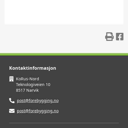
Skr
D
Kontaktinformasjon
KoRus-Nord
Teknologiveien 10
8517 Narvik
post@forebygging.no
post@forebygging.no