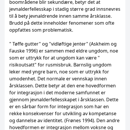
boområdene blir sekundære, betyr det at
jevnalderfellesskap i stadig større grad innsnevres
til å bety jevnaldrende innen samme årsklasse.
Brudd på dette inneholder fenomener som ofte
oppfattes som problematisk.
" Tøffe gutter" og "vidløftige jenter" (Askheim og
Fauske 1996) er sammen med eldre ungdom, noe
som er uttrykk for at ungdom kan være "
risikoutsatt" for rusmisbruk. Barnslig ungdom
leker med yngre barn, noe som er uttrykk for
umodenhet. Det normale er vennskap innen
årsklassen. Dette betyr at den ene hovedformen
for integrasjon i det moderne samfunnet er
gjennom jevnalderfellesskapet i årsklassen. Dette
er en sårbar form for integrasjon som har en
rekke konsekvenser for utvikling av kompetanse
og dannelse av identitet. (Frønes 1994). Den andre
hovedformen er integrasjon mellom voksne og