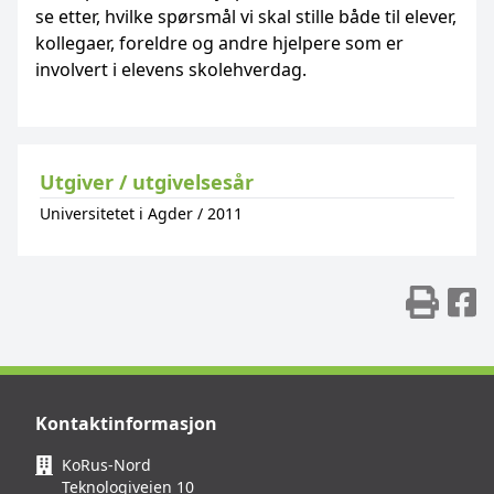
se etter, hvilke spørsmål vi skal stille både til elever,
kollegaer, foreldre og andre hjelpere som er
involvert i elevens skolehverdag.
Utgiver / utgivelsesår
Universitetet i Agder
/
2011
Skr
D
Kontaktinformasjon
KoRus-Nord
Teknologiveien 10