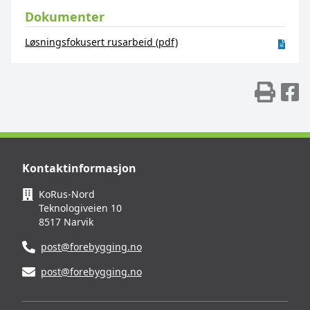
Dokumenter
Løsningsfokusert rusarbeid (pdf)
Skr
D
Kontaktinformasjon
KoRus-Nord
Teknologiveien 10
8517 Narvik
post@forebygging.no
post@forebygging.no