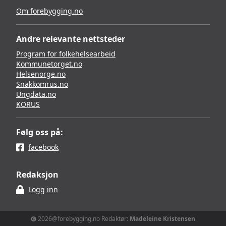
Om forebygging.no
Andre relevante nettsteder
Program for folkehelsearbeid
Kommunetorget.no
Helsenorge.no
Snakkomrus.no
Ungdata.no
KORUS
Følg oss på:
facebook
Redaksjon
Logg inn
2026@forebygging.no Redaktør:
Madeleine Kristensen