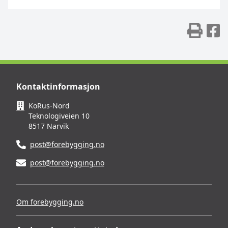
Skr
D
Kontaktinformasjon
KoRus-Nord
Teknologiveien 10
8517 Narvik
post@forebygging.no
post@forebygging.no
Om forebygging.no