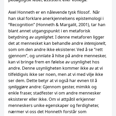
Axel Honneth er en nålevende tysk filosof. Når
han skal forklare anerkjennelsens epistemologi i
“Recognition” (Honneth & Margalit, 2001), tar han
blant annet utgangspunkt i en metaforisk
betydning av
usynlighet
. I denne metaforen ligger
det at mennesket kan behandle andre
intensjonelt
,
som om den andre ikke eksisterer. Ved å se “rett
gjennom”, og unnlate å hilse på andre mennesker,
kan vi bringe frem en følelse av usynlighet hos
andre. Denne usynligheten kommer ikke av at vi
tilfeldigvis ikke ser noen, men at vi med vilje ikke
ser dem. Dette betyr at vi også har evnen til å
synliggjøre
andre: Gjennom gester, mimikk og
enkle fraser, stadfester vi om andre mennesker
eksisterer eller ikke. Om vi attpåtil erkjenner
menneskers unike egenskaper og ferdigheter,
nærmer vi oss det Honneth forstår som