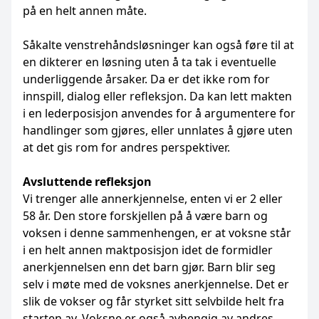
på en helt annen måte.
Såkalte venstrehåndsløsninger kan også føre til at
en dikterer en løsning uten å ta tak i eventuelle
underliggende årsaker. Da er det ikke rom for
innspill, dialog eller refleksjon. Da kan lett makten
i en lederposisjon anvendes for å argumentere for
handlinger som gjøres, eller unnlates å gjøre uten
at det gis rom for andres perspektiver.
Avsluttende refleksjon
Vi trenger alle annerkjennelse, enten vi er 2 eller
58 år. Den store forskjellen på å være barn og
voksen i denne sammenhengen, er at voksne står
i en helt annen maktposisjon idet de formidler
anerkjennelsen enn det barn gjør. Barn blir seg
selv i møte med de voksnes anerkjennelse. Det er
slik de vokser og får styrket sitt selvbilde helt fra
starten av. Voksne er også avhengig av andres