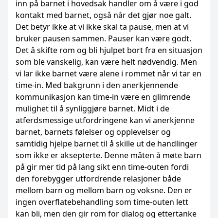
inn på barnet i hovedsak handler om å være i god
kontakt med barnet, også når det gjør noe galt.
Det betyr ikke at vi ikke skal ta pause, men at vi
bruker pausen sammen. Pauser kan være godt.
Det å skifte rom og bli hjulpet bort fra en situasjon
som ble vanskelig, kan være helt nødvendig. Men
vi lar ikke barnet være alene i rommet når vi tar en
time-in. Med bakgrunn i den anerkjennende
kommunikasjon kan time-in være en glimrende
mulighet til å synliggjøre barnet. Midt i de
atferdsmessige utfordringene kan vi anerkjenne
barnet, barnets følelser og opplevelser og
samtidig hjelpe barnet til å skille ut de handlinger
som ikke er aksepterte. Denne måten å møte barn
på gir mer tid på lang sikt enn time-outen fordi
den forebygger utfordrende relasjoner både
mellom barn og mellom barn og voksne. Den er
ingen overflatebehandling som time-outen lett
kan bli, men den gir rom for dialog og ettertanke