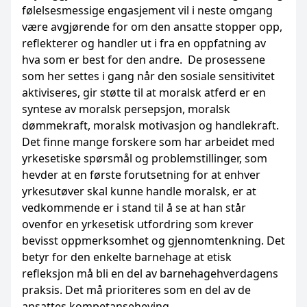
følelsesmessige engasjement vil i neste omgang
være avgjørende for om den ansatte stopper opp,
reflekterer og handler ut i fra en oppfatning av
hva som er best for den andre. De prosessene
som her settes i gang når den sosiale sensitivitet
aktiviseres, gir støtte til at moralsk atferd er en
syntese av moralsk persepsjon, moralsk
dømmekraft, moralsk motivasjon og handlekraft.
Det finne mange forskere som har arbeidet med
yrkesetiske spørsmål og problemstillinger, som
hevder at en første forutsetning for at enhver
yrkesutøver skal kunne handle moralsk, er at
vedkommende er i stand til å se at han står
ovenfor en yrkesetisk utfordring som krever
bevisst oppmerksomhet og gjennomtenkning. Det
betyr for den enkelte barnehage at etisk
refleksjon må bli en del av barnehagehverdagens
praksis. Det må prioriteres som en del av de
ansattes kompetanseheving.