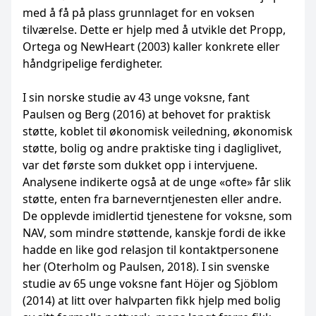
med å få på plass grunnlaget for en voksen
tilværelse. Dette er hjelp med å utvikle det Propp,
Ortega og NewHeart (2003) kaller konkrete eller
håndgripelige ferdigheter.
I sin norske studie av 43 unge voksne, fant
Paulsen og Berg (2016) at behovet for praktisk
støtte, koblet til økonomisk veiledning, økonomisk
støtte, bolig og andre praktiske ting i dagliglivet,
var det første som dukket opp i intervjuene.
Analysene indikerte også at de unge «ofte» får slik
støtte, enten fra barneverntjenesten eller andre.
De opplevde imidlertid tjenestene for voksne, som
NAV, som mindre støttende, kanskje fordi de ikke
hadde en like god relasjon til kontaktpersonene
her (Oterholm og Paulsen, 2018). I sin svenske
studie av 65 unge voksne fant Höjer og Sjöblom
(2014) at litt over halvparten fikk hjelp med bolig