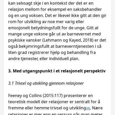
kan selvsagt skje i en kontekst der det er en
relasjon mellom for eksempel en saksbehandler
og en ung voksen. Det er likevel ikke gitt at den gir
rom for utvikling av noe mer varig eller
emosjonelt betydningsfullt for de unge. Gitt at
mange unge voksne går ut av barnevernet med
psykiske vansker (Lehmann og Kayed, 2018) er det
også bekymringsfullt at barneverntjenesten i så
liten grad registrerer hjelp og behandling fra
andre tjenester, eller individuell plan.
3. Med utgangspunkt i et relasjonelt perspektiv
3.1 Trivsel og utvikling gjennom relasjoner
Feeney og Collins (2015:117) presenterer en
teoretisk modell der relasjoner er sentralt for å
fremme eller hemme trivsel og utvikling
, Nære
[4]
relasjoner er mer enn en ressurs når man møter