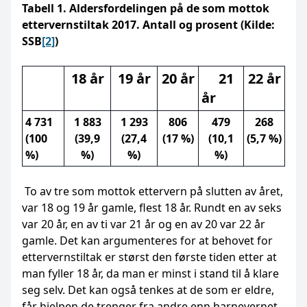
Tabell 1. Aldersfordelingen på de som mottok
ettervernstiltak 2017. Antall og prosent (Kilde:
SSB
[2]
)
18 år
19 år
20 år
21
22 år
år
4 731
1 883
1 293
806
479
268
(100
(39,9
(27,4
(17 %)
(10,1
(5,7 %)
%)
%)
%)
%)
To av tre som mottok ettervern på slutten av året,
var 18 og 19 år gamle, flest 18 år. Rundt en av seks
var 20 år, en av ti var 21 år og en av 20 var 22 år
gamle. Det kan argumenteres for at behovet for
ettervernstiltak er størst den første tiden etter at
man fyller 18 år, da man er minst i stand til å klare
seg selv. Det kan også tenkes at de som er eldre,
får hjelpen de trenger fra andre enn barnevernet,