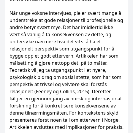
Når unge voksne intervjues, pleier svært mange å
understreke at gode relasjoner til profesjonelle og
andre betyr svært mye. Det har imidlertid ikke
vært så vanlig å ta konsekvensen av dette, og
undersøke nærmere hva det vil si å ha et
relasjonelt perspektiv som utgangspunkt for å
bygge opp et godt ettervern. Artikkelen har som
målsetting å gjøre nettopp det, på to måter.
Teoretisk vil jeg ta utgangspunkt i et nyere,
psykologisk bidrag om sosial støtte, som har som
perspektiv at trivsel og velvære skal forstås
relasjonelt (Feeney og Collins, 2015). Deretter
følger en gjennomgang av norsk og internasjonal
forskning for å konkretisere konsekvensene av
denne tilnærmingsmåten. For kontekstens skyld
presenteres først noen tall om ettervern i Norge.
Artikkelen avsluttes med implikasjoner for praksis.