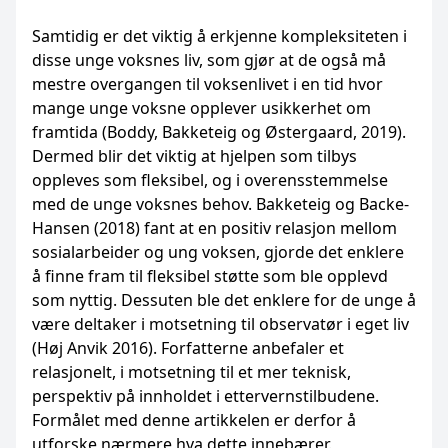
Samtidig er det viktig å erkjenne kompleksiteten i
disse unge voksnes liv, som gjør at de også må
mestre overgangen til voksenlivet i en tid hvor
mange unge voksne opplever usikkerhet om
framtida (Boddy, Bakketeig og Østergaard, 2019).
Dermed blir det viktig at hjelpen som tilbys
oppleves som fleksibel, og i overensstemmelse
med de unge voksnes behov. Bakketeig og Backe-
Hansen (2018) fant at en positiv relasjon mellom
sosialarbeider og ung voksen, gjorde det enklere
å finne fram til fleksibel støtte som ble opplevd
som nyttig. Dessuten ble det enklere for de unge å
være deltaker i motsetning til observatør i eget liv
(Høj Anvik 2016). Forfatterne anbefaler et
relasjonelt, i motsetning til et mer teknisk,
perspektiv på innholdet i ettervernstilbudene.
Formålet med denne artikkelen er derfor å
utforske nærmere hva dette innebærer.