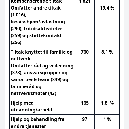
Kompenserende tiltak
1 821
Omfatter andre tiltak
19,4 %
(1 016),
besøkshjem/avlastning
(290), fritidsaktiviteter
(259) og støttekontakt
(256)
Tiltak knyttet til familie og
760
8,1 %
nettverk
Omfatter råd og veiledning
(378), ansvarsgrupper og
samarbeidsteam (339) og
familieråd og
nettverksmøter (43)
Hjelp med
165
1,8 %
utdanning/arbeid
Hjelp og behandling fra
97
1 %
andre tjenester