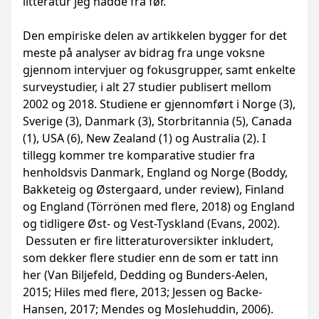
litteratur jeg hadde fra før.
Den empiriske delen av artikkelen bygger for det
meste på analyser av bidrag fra unge voksne
gjennom intervjuer og fokusgrupper, samt enkelte
surveystudier, i alt 27 studier publisert mellom
2002 og 2018. Studiene er gjennomført i Norge (3),
Sverige (3), Danmark (3), Storbritannia (5), Canada
(1), USA (6), New Zealand (1) og Australia (2). I
tillegg kommer tre komparative studier fra
henholdsvis Danmark, England og Norge (Boddy,
Bakketeig og Østergaard, under review), Finland
og England (Törrönen med flere, 2018) og England
og tidligere Øst- og Vest-Tyskland (Evans, 2002).
Dessuten er fire litteraturoversikter inkludert,
som dekker flere studier enn de som er tatt inn
her (Van Biljefeld, Dedding og Bunders-Aelen,
2015; Hiles med flere, 2013; Jessen og Backe-
Hansen, 2017; Mendes og Moslehuddin, 2006).