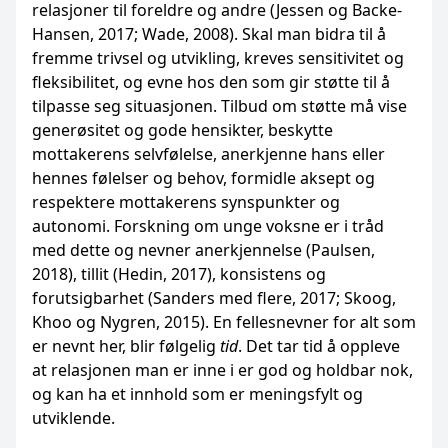
relasjoner til foreldre og andre (Jessen og Backe-
Hansen, 2017; Wade, 2008). Skal man bidra til å
fremme trivsel og utvikling, kreves sensitivitet og
fleksibilitet, og evne hos den som gir støtte til å
tilpasse seg situasjonen. Tilbud om støtte må vise
generøsitet og gode hensikter, beskytte
mottakerens selvfølelse, anerkjenne hans eller
hennes følelser og behov, formidle aksept og
respektere mottakerens synspunkter og
autonomi. Forskning om unge voksne er i tråd
med dette og nevner anerkjennelse (Paulsen,
2018), tillit (Hedin, 2017), konsistens og
forutsigbarhet (Sanders med flere, 2017; Skoog,
Khoo og Nygren, 2015). En fellesnevner for alt som
er nevnt her, blir følgelig
tid
. Det tar tid å oppleve
at relasjonen man er inne i er god og holdbar nok,
og kan ha et innhold som er meningsfylt og
utviklende.