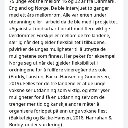
75 unge voksne mellom 16 og 32 år fra Danmark,
England og Norge. De ble intervjuet to ganger
med ett års mellomrom. Alle var enten under
utdanning eller i arbeid da de ble med i prosjektet.
«Against all odds» har bidratt med flere viktige
lærdommer. Forskjeller mellom de tre landene,
særlig når det gjelder fleksibilitet i tilbudene,
påvirker de unges muligheter til å utnytte de
mulighetene som finnes. Her peker for eksempel
Norge seg ut når det gjelder fleksibilitet i
ordningene for å fullføre videregående skole
(Boddy, Lausten, Backe-Hansen og Gundersen,
2019). Felles for de tre landene er at de unge
voksne ser utdanning som viktig, og etterlyser
muligheter for å få en utdanning selv om de
trenger mer tid og kanskje andre måter å
organisere forløpet på enn unge voksne flest
(Bakketeig og Backe-Hansen, 2018; Hanrahan &
Boddy, under vurdering).