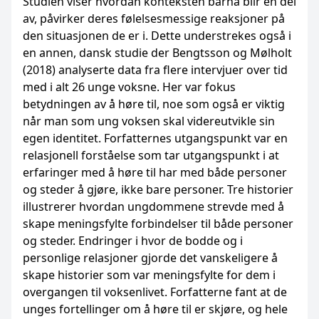
Studien viser hvordan konteksten barna blir en del
av, påvirker deres følelsesmessige reaksjoner på
den situasjonen de er i. Dette understrekes også i
en annen, dansk studie der Bengtsson og Mølholt
(2018) analyserte data fra flere intervjuer over tid
med i alt 26 unge voksne. Her var fokus
betydningen av å høre til, noe som også er viktig
når man som ung voksen skal videreutvikle sin
egen identitet. Forfatternes utgangspunkt var en
relasjonell forståelse som tar utgangspunkt i at
erfaringer med å høre til har med både personer
og steder å gjøre, ikke bare personer. Tre historier
illustrerer hvordan ungdommene strevde med å
skape meningsfylte forbindelser til både personer
og steder. Endringer i hvor de bodde og i
personlige relasjoner gjorde det vanskeligere å
skape historier som var meningsfylte for dem i
overgangen til voksenlivet. Forfatterne fant at de
unges fortellinger om å høre til er skjøre, og hele