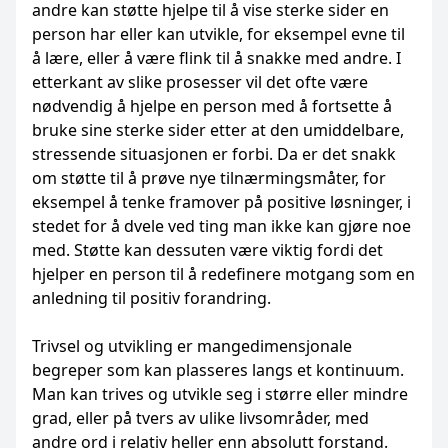
andre kan støtte hjelpe til å vise sterke sider en
person har eller kan utvikle, for eksempel evne til
å lære, eller å være flink til å snakke med andre. I
etterkant av slike prosesser vil det ofte være
nødvendig å hjelpe en person med å fortsette å
bruke sine sterke sider etter at den umiddelbare,
stressende situasjonen er forbi. Da er det snakk
om støtte til å prøve nye tilnærmingsmåter, for
eksempel å tenke framover på positive løsninger, i
stedet for å dvele ved ting man ikke kan gjøre noe
med. Støtte kan dessuten være viktig fordi det
hjelper en person til å redefinere motgang som en
anledning til positiv forandring.
Trivsel og utvikling er mangedimensjonale
begreper som kan plasseres langs et kontinuum.
Man kan trives og utvikle seg i større eller mindre
grad, eller på tvers av ulike livsområder, med
andre ord i relativ heller enn absolutt forstand.