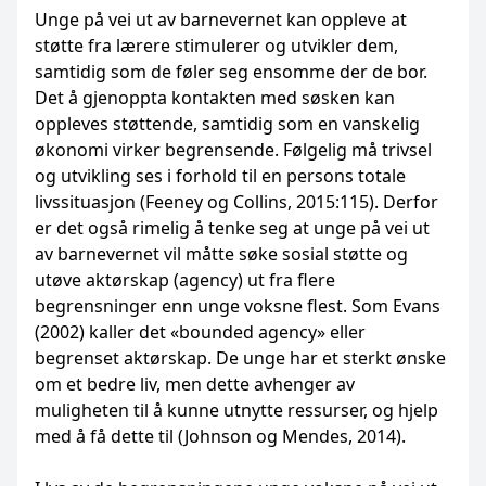
Unge på vei ut av barnevernet kan oppleve at
støtte fra lærere stimulerer og utvikler dem,
samtidig som de føler seg ensomme der de bor.
Det å gjenoppta kontakten med søsken kan
oppleves støttende, samtidig som en vanskelig
økonomi virker begrensende. Følgelig må trivsel
og utvikling ses i forhold til en persons totale
livssituasjon (Feeney og Collins, 2015:115). Derfor
er det også rimelig å tenke seg at unge på vei ut
av barnevernet vil måtte søke sosial støtte og
utøve aktørskap (agency) ut fra flere
begrensninger enn unge voksne flest. Som Evans
(2002) kaller det «bounded agency» eller
begrenset aktørskap. De unge har et sterkt ønske
om et bedre liv, men dette avhenger av
muligheten til å kunne utnytte ressurser, og hjelp
med å få dette til (Johnson og Mendes, 2014).