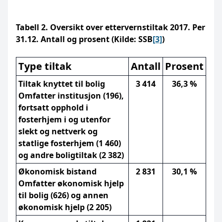
Tabell 2. Oversikt over ettervernstiltak 2017. Per
31.12. Antall og prosent (Kilde: SSB
[3]
)
Type tiltak
Antall
Prosent
Tiltak knyttet til bolig
3 414
36,3 %
Omfatter institusjon (196),
fortsatt opphold i
fosterhjem i og utenfor
slekt og nettverk og
statlige fosterhjem (1 460)
og andre boligtiltak (2 382)
Økonomisk bistand
2 831
30,1 %
Omfatter økonomisk hjelp
til bolig (626) og annen
økonomisk hjelp (2 205)