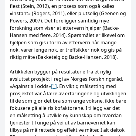
flest (Stein, 2012), en prosess som også kalles
«instant» (Rogers, 2011), eller plutselig (Geenen og
Powers, 2007). Det foreligger samtidig mye
forskning som viser at ettervern hjelper (Backe-
Hansen med flere, 2014). Spørsmålet er likevel om
hjelpen som gis i form av ettervern når mange
nok, varer lenge nok, er treffsikker nok og gis på
riktig måte (Bakketeig og Backe-Hansen, 2018).
Artikkelen bygger på resultatene fra et nylig
avsluttet prosjekt i regi av Norges Forskningsråd,
«Against all odds»
[1]
. En viktig målsetting med
prosjektet var å lære av erfaringene og utviklingen
til de som gjør det bra som unge voksne, ikke bare
fokusere på alle risikofaktorene. I tillegg var det
en målsetting å utvikle ny kunnskap om hvordan
tjenester til unge på vei ut av barnevernet kan
tilbys på målrettede og effektive måter. I alt deltok