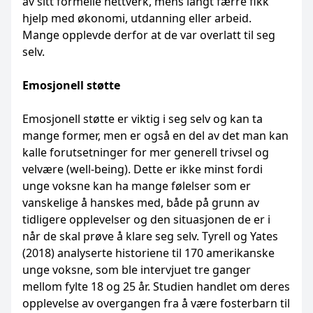
av sitt formelle nettverk, mens langt færre fikk
hjelp med økonomi, utdanning eller arbeid.
Mange opplevde derfor at de var overlatt til seg
selv.
Emosjonell støtte
Emosjonell støtte er viktig i seg selv og kan ta
mange former, men er også en del av det man kan
kalle forutsetninger for mer generell trivsel og
velvære (well-being). Dette er ikke minst fordi
unge voksne kan ha mange følelser som er
vanskelige å hanskes med, både på grunn av
tidligere opplevelser og den situasjonen de er i
når de skal prøve å klare seg selv. Tyrell og Yates
(2018) analyserte historiene til 170 amerikanske
unge voksne, som ble intervjuet tre ganger
mellom fylte 18 og 25 år. Studien handlet om deres
opplevelse av overgangen fra å være fosterbarn til