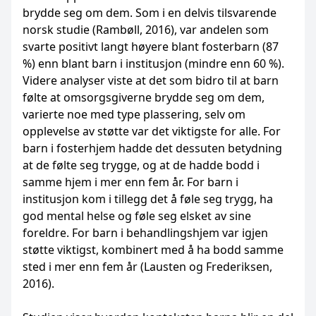
brydde seg om dem. Som i en delvis tilsvarende
norsk studie (Rambøll, 2016), var andelen som
svarte positivt langt høyere blant fosterbarn (87
%) enn blant barn i institusjon (mindre enn 60 %).
Videre analyser viste at det som bidro til at barn
følte at omsorgsgiverne brydde seg om dem,
varierte noe med type plassering, selv om
opplevelse av støtte var det viktigste for alle. For
barn i fosterhjem hadde det dessuten betydning
at de følte seg trygge, og at de hadde bodd i
samme hjem i mer enn fem år. For barn i
institusjon kom i tillegg det å føle seg trygg, ha
god mental helse og føle seg elsket av sine
foreldre. For barn i behandlingshjem var igjen
støtte viktigst, kombinert med å ha bodd samme
sted i mer enn fem år (Lausten og Frederiksen,
2016).