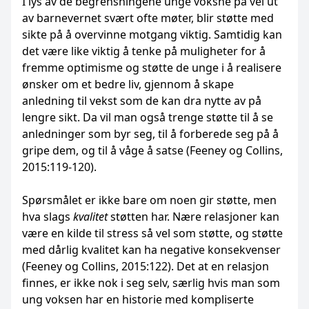
I lys av de begrensningene unge voksne på vei ut
av barnevernet svært ofte møter, blir støtte med
sikte på å overvinne motgang viktig. Samtidig kan
det være like viktig å tenke på muligheter for å
fremme optimisme og støtte de unge i å realisere
ønsker om et bedre liv, gjennom å skape
anledning til vekst som de kan dra nytte av på
lengre sikt. Da vil man også trenge støtte til å se
anledninger som byr seg, til å forberede seg på å
gripe dem, og til å våge å satse (Feeney og Collins,
2015:119-120).
Spørsmålet er ikke bare om noen gir støtte, men
hva slags
kvalitet
støtten har. Nære relasjoner kan
være en kilde til stress så vel som støtte, og støtte
med dårlig kvalitet kan ha negative konsekvenser
(Feeney og Collins, 2015:122). Det at en relasjon
finnes, er ikke nok i seg selv, særlig hvis man som
ung voksen har en historie med kompliserte