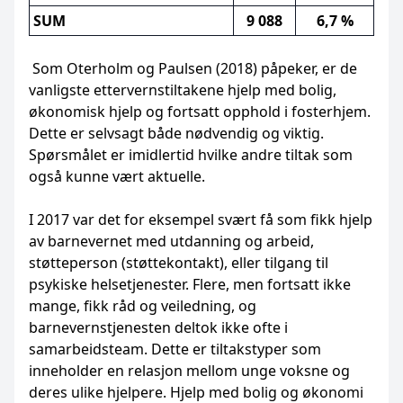
SUM
9 088
6,7 %
Som Oterholm og Paulsen (2018) påpeker, er de
vanligste ettervernstiltakene hjelp med bolig,
økonomisk hjelp og fortsatt opphold i fosterhjem.
Dette er selvsagt både nødvendig og viktig.
Spørsmålet er imidlertid hvilke andre tiltak som
også kunne vært aktuelle.
I 2017 var det for eksempel svært få som fikk hjelp
av barnevernet med utdanning og arbeid,
støtteperson (støttekontakt), eller tilgang til
psykiske helsetjenester. Flere, men fortsatt ikke
mange, fikk råd og veiledning, og
barnevernstjenesten deltok ikke ofte i
samarbeidsteam. Dette er tiltakstyper som
inneholder en relasjon mellom unge voksne og
deres ulike hjelpere. Hjelp med bolig og økonomi