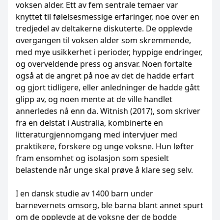
voksen alder. Ett av fem sentrale temaer var
knyttet til følelsesmessige erfaringer, noe over en
tredjedel av deltakerne diskuterte. De opplevde
overgangen til voksen alder som skremmende,
med mye usikkerhet i perioder, hyppige endringer,
og overveldende press og ansvar. Noen fortalte
også at de angret på noe av det de hadde erfart
og gjort tidligere, eller anledninger de hadde gått
glipp av, og noen mente at de ville handlet
annerledes nå enn da. Witnish (2017), som skriver
fra en delstat i Australia, kombinerte en
litteraturgjennomgang med intervjuer med
praktikere, forskere og unge voksne. Hun løfter
fram ensomhet og isolasjon som spesielt
belastende når unge skal prøve å klare seg selv.
I en dansk studie av 1400 barn under
barnevernets omsorg, ble barna blant annet spurt
om de opplevde at de voksne der de bodde