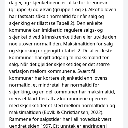
dager, og skjenketidene er ulike for brennevin
(gruppe 3) og øl/vin (gruppe 1 og 2). Alkoholloven
har fastsatt såkalt normaltid for når salg og
skjenking er tillatt (se Tabell 2). Den enkelte
kommune kan imidlertid regulere salgs- og
skjenketid ved å innskrenke tiden eller utvide den
noe utover normaltiden. Maksimaltiden for salg
og skjenking er gjengitt i Tabell 2. De aller fleste
kommuner har gitt adgang til maksimaltid for
salg. Når det gjelder skjenketider, er det større
variasjon mellom kommunene. Svært få
kommuner har kortere skjenketid enn lovens
normaltid, et mindretall har normaltid for
skjenking, og en del kommuner har maksimaltid,
mens et klart flertall av kommunene opererer
med skjenketider et sted mellom normaltiden og
maksimaltiden (Buvik & Christiansen, 2022).
Rammene for salgstider har i all hovedsak vært
uendret siden 1997. Ett unntak er endringen i