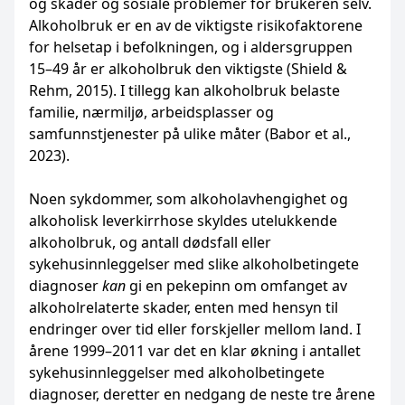
og skader og sosiale problemer for brukeren selv.
Alkoholbruk er en av de viktigste risikofaktorene
for helsetap i befolkningen, og i aldersgruppen
15–49 år er alkoholbruk den viktigste (Shield &
Rehm, 2015). I tillegg kan alkoholbruk belaste
familie, nærmiljø, arbeidsplasser og
samfunnstjenester på ulike måter (Babor et al.,
2023).
Noen sykdommer, som alkoholavhengighet og
alkoholisk leverkirrhose skyldes utelukkende
alkoholbruk, og antall dødsfall eller
sykehusinnleggelser med slike alkoholbetingete
diagnoser
kan
gi en pekepinn om omfanget av
alkoholrelaterte skader, enten med hensyn til
endringer over tid eller forskjeller mellom land. I
årene 1999–2011 var det en klar økning i antallet
sykehusinnleggelser med alkoholbetingete
diagnoser, deretter en nedgang de neste tre årene