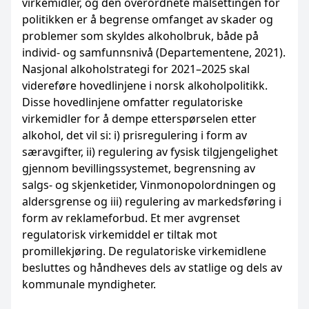
virkemidler, og den overordnete målsettingen for
politikken er å begrense omfanget av skader og
problemer som skyldes alkoholbruk, både på
individ- og samfunnsnivå (Departementene, 2021).
Nasjonal alkoholstrategi for 2021–2025 skal
videreføre hovedlinjene i norsk alkoholpolitikk.
Disse hovedlinjene omfatter regulatoriske
virkemidler for å dempe etterspørselen etter
alkohol, det vil si: i) prisregulering i form av
særavgifter, ii) regulering av fysisk tilgjengelighet
gjennom bevillingssystemet, begrensning av
salgs- og skjenketider, Vinmonopolordningen og
aldersgrense og iii) regulering av markedsføring i
form av reklameforbud. Et mer avgrenset
regulatorisk virkemiddel er tiltak mot
promillekjøring. De regulatoriske virkemidlene
besluttes og håndheves dels av statlige og dels av
kommunale myndigheter.