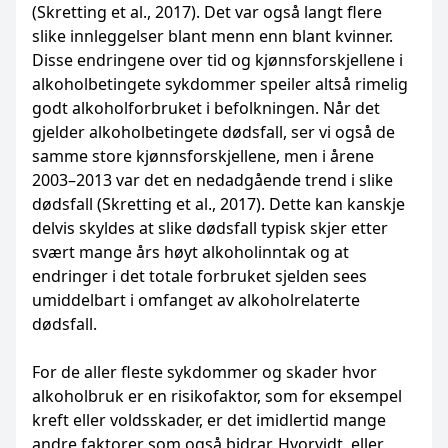
(Skretting et al., 2017). Det var også langt flere
slike innleggelser blant menn enn blant kvinner.
Disse endringene over tid og kjønnsforskjellene i
alkoholbetingete sykdommer speiler altså rimelig
godt alkoholforbruket i befolkningen. Når det
gjelder alkoholbetingete dødsfall, ser vi også de
samme store kjønnsforskjellene, men i årene
2003–2013 var det en nedadgående trend i slike
dødsfall (Skretting et al., 2017). Dette kan kanskje
delvis skyldes at slike dødsfall typisk skjer etter
svært mange års høyt alkoholinntak og at
endringer i det totale forbruket sjelden sees
umiddelbart i omfanget av alkoholrelaterte
dødsfall.
For de aller fleste sykdommer og skader hvor
alkoholbruk er en risikofaktor, som for eksempel
kreft eller voldsskader, er det imidlertid mange
andre faktorer som også bidrar. Hvorvidt, eller