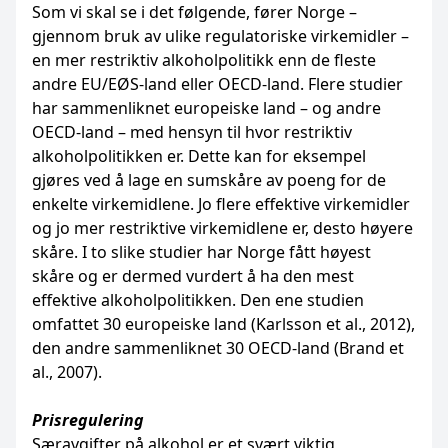
Som vi skal se i det følgende, fører Norge –
gjennom bruk av ulike regulatoriske virkemidler –
en mer restriktiv alkoholpolitikk enn de fleste
andre EU/EØS-land eller OECD-land. Flere studier
har sammenliknet europeiske land – og andre
OECD-land – med hensyn til hvor restriktiv
alkoholpolitikken er. Dette kan for eksempel
gjøres ved å lage en sumskåre av poeng for de
enkelte virkemidlene. Jo flere effektive virkemidler
og jo mer restriktive virkemidlene er, desto høyere
skåre. I to slike studier har Norge fått høyest
skåre og er dermed vurdert å ha den mest
effektive alkoholpolitikken. Den ene studien
omfattet 30 europeiske land (Karlsson et al., 2012),
den andre sammenliknet 30 OECD-land (Brand et
al., 2007).
Prisregulering
Særavgifter på alkohol er et svært viktig