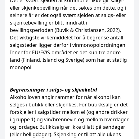
Det er svært sjelden at kommuner ikke gir salgs-
eller skjenkebevilling når det søkes om dette, og i
seinere år er det også svært sjelden at salgs- eller
skjenkebevilling er blitt inndratt i
bevillingsperioden (Buvik & Christiansen, 2022).
Det viktigste virkemiddelet for å begrense antall
salgssteder ligger derfor i vinmonopolordningen.
Innenfor EU/EØS-området er det kun tre andre
land (Finland, Island og Sverige) som har et statlig
monopol.
Begrensninger i salgs- og skjenketid
Alkoholloven angir rammer for når alkohol kan
selges i butikk eller skjenkes. For butikksalg er det
forskjeller i salgstider mellom øl (og andre drikker
i gruppe 1) og vin/brennevin og mellom hverdager
og lørdager. Butikksalg er ikke tillatt på søndager
(eller helligdager). Skjenking er tillatt alle ukens