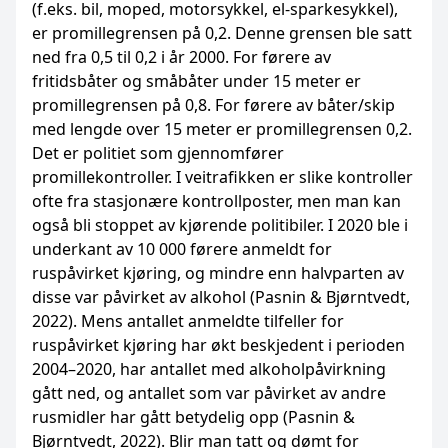
(f.eks. bil, moped, motorsykkel, el-sparkesykkel),
er promillegrensen på 0,2. Denne grensen ble satt
ned fra 0,5 til 0,2 i år 2000. For førere av
fritidsbåter og småbåter under 15 meter er
promillegrensen på 0,8. For førere av båter/skip
med lengde over 15 meter er promillegrensen 0,2.
Det er politiet som gjennomfører
promillekontroller. I veitrafikken er slike kontroller
ofte fra stasjonære kontrollposter, men man kan
også bli stoppet av kjørende politibiler. I 2020 ble i
underkant av 10 000 førere anmeldt for
ruspåvirket kjøring, og mindre enn halvparten av
disse var påvirket av alkohol (Pasnin & Bjørntvedt,
2022). Mens antallet anmeldte tilfeller for
ruspåvirket kjøring har økt beskjedent i perioden
2004–2020, har antallet med alkoholpåvirkning
gått ned, og antallet som var påvirket av andre
rusmidler har gått betydelig opp (Pasnin &
Bjørntvedt, 2022). Blir man tatt og dømt for