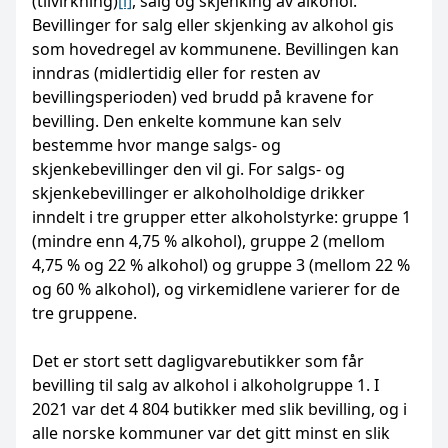
(tilvirkning)
[i]
, salg og skjenking av alkohol.
Bevillinger for salg eller skjenking av alkohol gis
som hovedregel av kommunene. Bevillingen kan
inndras (midlertidig eller for resten av
bevillingsperioden) ved brudd på kravene for
bevilling. Den enkelte kommune kan selv
bestemme hvor mange salgs- og
skjenkebevillinger den vil gi. For salgs- og
skjenkebevillinger er alkoholholdige drikker
inndelt i tre grupper etter alkoholstyrke: gruppe 1
(mindre enn 4,75 % alkohol), gruppe 2 (mellom
4,75 % og 22 % alkohol) og gruppe 3 (mellom 22 %
og 60 % alkohol), og virkemidlene varierer for de
tre gruppene.
Det er stort sett dagligvarebutikker som får
bevilling til salg av alkohol i alkoholgruppe 1. I
2021 var det 4 804 butikker med slik bevilling, og i
alle norske kommuner var det gitt minst en slik