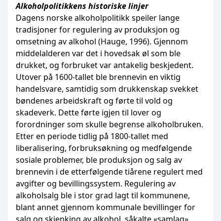
Alkoholpolitikkens historiske linjer
Dagens norske alkoholpolitikk speiler lange
tradisjoner for regulering av produksjon og
omsetning av alkohol (Hauge, 1996). Gjennom
middelalderen var det i hovedsak øl som ble
drukket, og forbruket var antakelig beskjedent.
Utover på 1600-tallet ble brennevin en viktig
handelsvare, samtidig som drukkenskap svekket
bøndenes arbeidskraft og førte til vold og
skadeverk. Dette førte igjen til lover og
forordninger som skulle begrense alkoholbruken.
Etter en periode tidlig på 1800-tallet med
liberalisering, forbruksøkning og medfølgende
sosiale problemer, ble produksjon og salg av
brennevin i de etterfølgende tiårene regulert med
avgifter og bevillingssystem. Regulering av
alkoholsalg ble i stor grad lagt til kommunene,
blant annet gjennom kommunale bevillinger for
salg og skjenking av alkohol, såkalte «samlag».