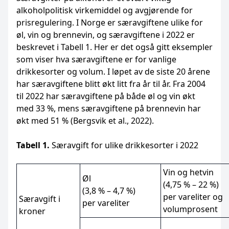
alkoholpolitisk virkemiddel og avgjørende for
prisregulering. I Norge er særavgiftene ulike for
øl, vin og brennevin, og særavgiftene i 2022 er
beskrevet i Tabell 1. Her er det også gitt eksempler
som viser hva særavgiftene er for vanlige
drikkesorter og volum. I løpet av de siste 20 årene
har særavgiftene blitt økt litt fra år til år. Fra 2004
til 2022 har særavgiftene på både øl og vin økt
med 33 %, mens særavgiftene på brennevin har
økt med 51 % (Bergsvik et al., 2022).
Tabell 1.
Særavgift for ulike drikkesorter i 2022
Vin og hetvin
Øl
(4,75 % – 22 %)
(3,8 % – 4,7 %)
per vareliter og
Særavgift i
per vareliter
volumprosent
kroner