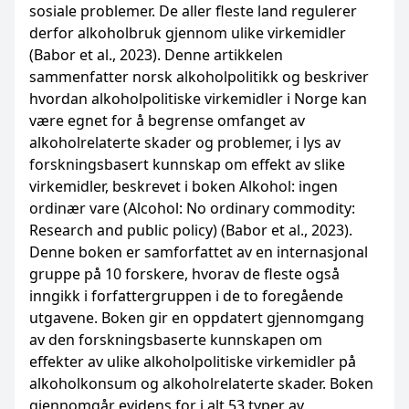
sosiale problemer. De aller fleste land regulerer
derfor alkoholbruk gjennom ulike virkemidler
(Babor et al., 2023). Denne artikkelen
sammenfatter norsk alkoholpolitikk og beskriver
hvordan alkoholpolitiske virkemidler i Norge kan
være egnet for å begrense omfanget av
alkoholrelaterte skader og problemer, i lys av
forskningsbasert kunnskap om effekt av slike
virkemidler, beskrevet i boken Alkohol: ingen
ordinær vare (Alcohol: No ordinary commodity:
Research and public policy) (Babor et al., 2023).
Denne boken er samforfattet av en internasjonal
gruppe på 10 forskere, hvorav de fleste også
inngikk i forfattergruppen i de to foregående
utgavene. Boken gir en oppdatert gjennomgang
av den forskningsbaserte kunnskapen om
effekter av ulike alkoholpolitiske virkemidler på
alkoholkonsum og alkoholrelaterte skader. Boken
gjennomgår evidens for i alt 53 typer av