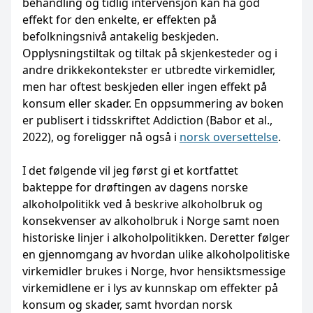
behandling og tidlig intervensjon kan ha god
effekt for den enkelte, er effekten på
befolkningsnivå antakelig beskjeden.
Opplysningstiltak og tiltak på skjenkesteder og i
andre drikkekontekster er utbredte virkemidler,
men har oftest beskjeden eller ingen effekt på
konsum eller skader. En oppsummering av boken
er publisert i tidsskriftet Addiction (Babor et al.,
2022), og foreligger nå også i
norsk oversettelse
.
I det følgende vil jeg først gi et kortfattet
bakteppe for drøftingen av dagens norske
alkoholpolitikk ved å beskrive alkoholbruk og
konsekvenser av alkoholbruk i Norge samt noen
historiske linjer i alkoholpolitikken. Deretter følger
en gjennomgang av hvordan ulike alkoholpolitiske
virkemidler brukes i Norge, hvor hensiktsmessige
virkemidlene er i lys av kunnskap om effekter på
konsum og skader, samt hvordan norsk