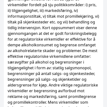
virkemidler fordelt på sju politikkområder: i) pris,
ii) tilgjengelighet, iii) markedsføring, iv)
informasjonstiltak, v) tiltak mot promillekjøring, vi)
tiltak på skjenkesteder etc. og vii) behandling og
tidlig intervensjon. Kort oppsummert viser denne
gjennomgangen at det er godt forskningsbelegg
for at regulatoriske virkemidler er effektive for å
dempe alkoholkonsumet og begrense omfanget
av alkoholrelaterte skader og problemer. De mest
effektive regulatoriske virkemidlene omfatter:
særavgifter på alkohol og begrensninger i
tilgjengelighet i form av: statlig salgsmonopol,
begrensninger på antall salgs- og skjenkesteder,
begrensninger på salgs- og skjenketider og
aldersgrense for kjøp. Andre viktige regulatoriske
virkemidler er begrensning av/forbud mot
reklame og markedsføring, samt promillegrense
og promillekontroller. Mens virkemidler som