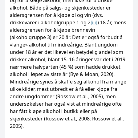
og for å selge alkohol, men ikke for å drikke
alkohol. Både på salgs- og skjenkesteder er
aldersgrensen for å kjøpe øl og vin (dvs.
drikkevarer i alkoholgruppe 1 og 2
[iii]
) 18 år, mens
aldersgrensen for å kjøpe brennevin
(alkoholgruppe 3) er 20 år. Det er også forbudt å
«lange» alkohol til mindreårige. Blant ungdom
under 18 år er det likevel en betydelig andel som
drikker alkohol, blant 15–16 åringer var det i 2019
nærmere halvparten (45 %) som hadde drukket
alkohol i løpet av siste år (Bye & Moan, 2020).
Mindreårige synes å skaffe seg alkohol fra mange
ulike kilder, mest utbredt er å få eller kjøpe fra
andre ungdommer (Rossow et al., 2005), men
undersøkelser har også vist at mindreårige ofte
har fått kjøpe alkohol i butikk eller på
skjenkesteder (Rossow et al., 2008; Rossow et al.,
2005).