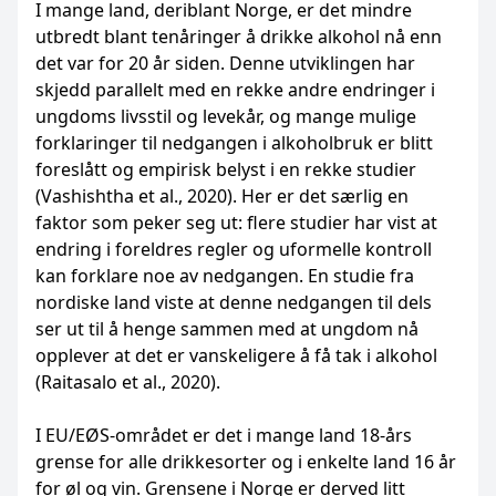
I mange land, deriblant Norge, er det mindre
utbredt blant tenåringer å drikke alkohol nå enn
det var for 20 år siden. Denne utviklingen har
skjedd parallelt med en rekke andre endringer i
ungdoms livsstil og levekår, og mange mulige
forklaringer til nedgangen i alkoholbruk er blitt
foreslått og empirisk belyst i en rekke studier
(Vashishtha et al., 2020). Her er det særlig en
faktor som peker seg ut: flere studier har vist at
endring i foreldres regler og uformelle kontroll
kan forklare noe av nedgangen. En studie fra
nordiske land viste at denne nedgangen til dels
ser ut til å henge sammen med at ungdom nå
opplever at det er vanskeligere å få tak i alkohol
(Raitasalo et al., 2020).
I EU/EØS-området er det i mange land 18-års
grense for alle drikkesorter og i enkelte land 16 år
for øl og vin. Grensene i Norge er derved litt