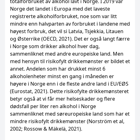
totalforbruket av alkohol lavt i Norge. I 2019 var
Norge det landet i Europa med det laveste
registrerte alkoholforbruket, noe som var litt
mindre enn halvparten av forbruket i landene med
høyest forbruk, det vil si Latvia, Tsjekkia, Litauen
og Østerrike (OECD, 2021). Det er også langt færre
i Norge som drikker alkohol hver dag,
sammenliknet med andre europeiske land. Men
med hensyn til risikofylt drikkemønster er bildet et
annet. Andelen som har drukket minst 6
alkoholenheter minst en gang i måneden er
høyere i Norge enn i de fleste andre land i EU/EØS
(Eurostat, 2021). Dette risikofylte drikkemønsteret
betyr også at vi får mer helseskader og flere
dødsfall per liter ren alkohol i Norge
sammenliknet med søreuropeiske land som har et
mindre risikofylt drikkemønster (Norström et al,
2002; Rossow & Mäkelä, 2021).