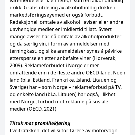
varemerke eller kjennetegn som en alkoholholdig
drikk. Gratis utdeling av alkoholholdig drikke i
markedsføringsøyemed er også forbudt.
Redaksjonell omtale av alkohol i aviser eller andre
uavhengige medier er imidlertid tillatt. Svært
mange aviser har nå omtale av alkoholprodukter
og da særlig vin, i form av anmeldelser med
terningkast, og slike anmeldelser synes å påvirke
etterspørselen etter anbefalte viner (Horverak,
2009). Reklameforbudet i Norge er mer
omfattende enn i de fleste andre OECD-land. Noen
land (bl.a. Estland, Frankrike, Island, Litauen og
Sverige) har – som Norge – reklameforbud på TV,
og enkelte land (bl.a. Litauen) har også, i likhet
med Norge, forbud mot reklame på sosiale
medier (OECD, 2021).
Tiltak mot promillekjøring
I veitrafikken, det vil si for førere av motorvogn