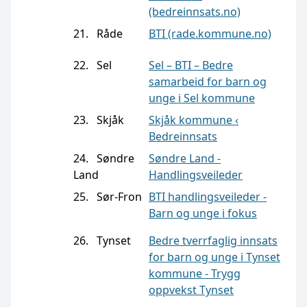
(bedreinnsats.no)
21. Råde
BTI (rade.kommune.no)
22. Sel
Sel – BTI – Bedre
samarbeid for barn og
unge i Sel kommune
23. Skjåk
Skjåk kommune ‹
Bedreinnsats
24. Søndre
Søndre Land -
Land
Handlingsveileder
25. Sør-Fron
BTI handlingsveileder -
Barn og unge i fokus
26. Tynset
Bedre tverrfaglig innsats
for barn og unge i Tynset
kommune - Trygg
oppvekst Tynset