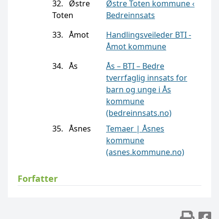
32. Østre
Østre Toten kommune ‹
Toten
Bedreinnsats
33. Åmot
Handlingsveileder BTI -
Åmot kommune
34. Ås
Ås – BTI – Bedre
tverrfaglig innsats for
barn og unge i Ås
kommune
(bedreinnsats.no)
35. Åsnes
Temaer | Åsnes
kommune
(asnes.kommune.no)
Forfatter
Skr
D