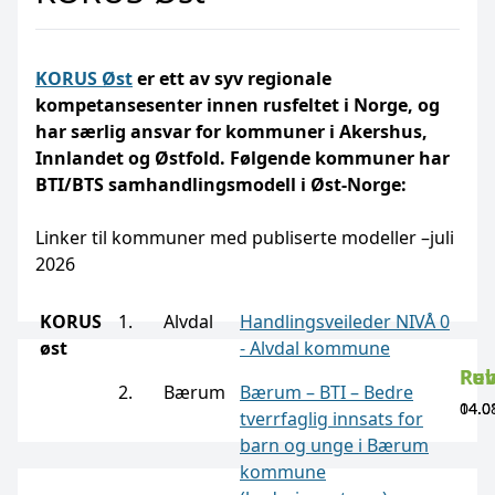
KORUS Øst
er ett av syv regionale
kompetansesenter innen rusfeltet i Norge, og
har særlig ansvar for kommuner i Akershus,
Innlandet og Østfold. Følgende kommuner har
BTI/BTS samhandlingsmodell i Øst-Norge:
Linker til kommuner med publiserte modeller –juli
2026
KORUS
1. Alvdal
Handlingsveileder NIVÅ 0
øst
- Alvdal
ko
mmune
Pub
Rev
2. Bærum
Bærum – BTI – Bedre
14.0
04.0
tverrfaglig innsats for
barn og unge i Bærum
kommune