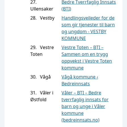
27.
Bedre Tverrfaglig Innsats
Ullensaker
(BTI)
28. Vestby
Handlingsveileder for de
som gir tjenester til barn
og ungdom - VESTBY
KOMMUNE
29. Vestre
Vestre Toten – BTI –
Toten
Sammen om en trygg
oppvekst i Vestre Toten
kommune
30. Vågå
Vågå kommune ‹
Bedreinnsats
31. Våler i
Våler – BTI – Bedre
Østfold
tverrfaglig innsats for
barn og unge i Våler
kommune
(bedreinnsats.no)