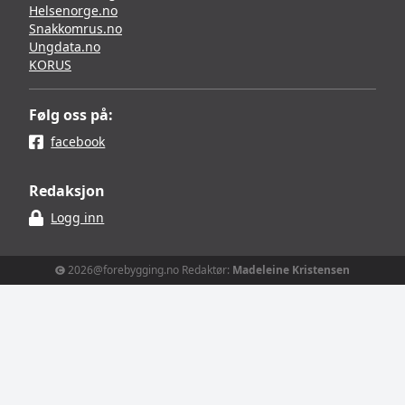
Helsenorge.no
Snakkomrus.no
Ungdata.no
KORUS
Følg oss på:
facebook
Redaksjon
Logg inn
2026@forebygging.no Redaktør:
Madeleine Kristensen