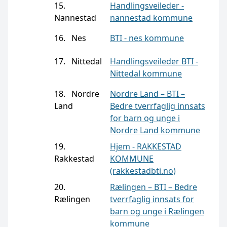
15.
Handlingsveileder -
Nannestad
nannestad kommune
16. Nes
BTI - nes kommune
17. Nittedal
Handlingsveileder BTI -
Nittedal kommune
18. Nordre
Nordre Land – BTI –
Land
Bedre tverrfaglig innsats
for barn og unge i
Nordre Land kommune
19.
Hjem - RAKKESTAD
Rakkestad
KOMMUNE
(rakkestadbti.no)
20.
Rælingen – BTI – Bedre
Rælingen
tverrfaglig innsats for
barn og unge i Rælingen
kommune