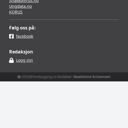
Snakkomrus.no
Ungdata.no
KORUS
Følg oss på:
facebook
Redaksjon
Logg inn
2026@forebygging.no Redaktør:
Madeleine Kristensen