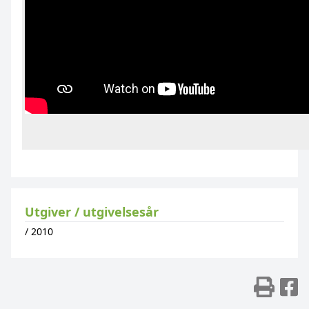
Utgiver / utgivelsesår
/
2010
Skr
D