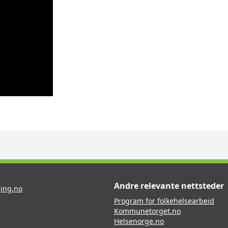
Andre relevante nettsteder
ing.no
Program for folkehelsearbeid
Kommunetorget.no
Helsenorge.no