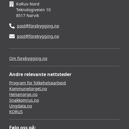
KoRus-Nord
Teknologiveien 10
8517 Narvik
post@forebygging.no
post@forebygging.no
Om forebygging.no
Andre relevante nettsteder
Program for folkehelsearbeid
Kommunetorget.no
Helsenorge.no
Snakkomrus.no
Ungdata.no
KORUS
Følg oss på: