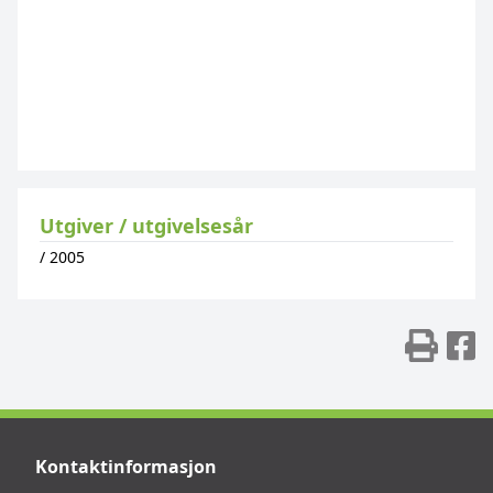
Utgiver / utgivelsesår
/
2005
Skr
D
Kontaktinformasjon