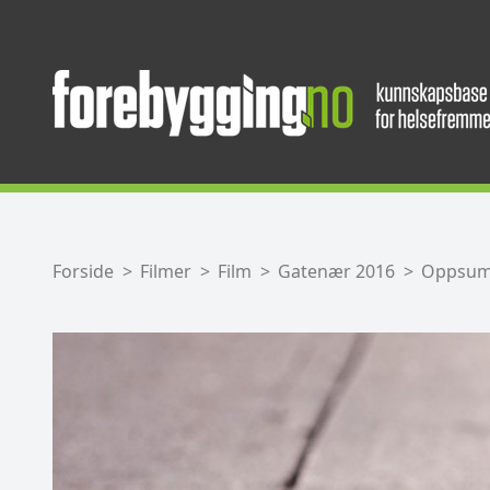
Forside
Filmer
Film
Gatenær 2016
Oppsumm