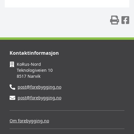
Skr
D
Kontaktinformasjon
KoRus-Nord
Teknologiveien 10
8517 Narvik
post@forebygging.no
post@forebygging.no
Om forebygging.no