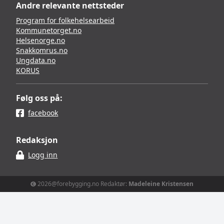
Andre relevante nettsteder
Program for folkehelsearbeid
Kommunetorget.no
Helsenorge.no
Snakkomrus.no
Ungdata.no
KORUS
Følg oss på:
facebook
Redaksjon
Logg inn
2026@forebygging.no Redaktør:
Madeleine Kristensen