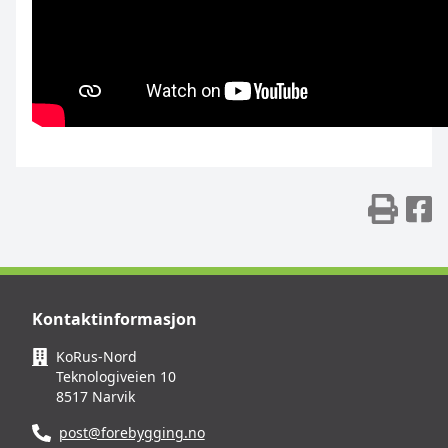
Skr
D
Kontaktinformasjon
KoRus-Nord
Teknologiveien 10
8517 Narvik
post@forebygging.no