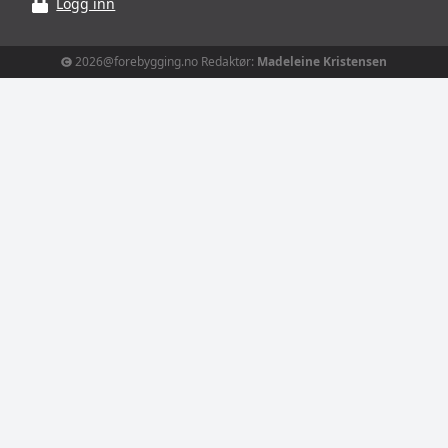
Logg inn
2026@forebygging.no Redaktør:
Madeleine Kristensen