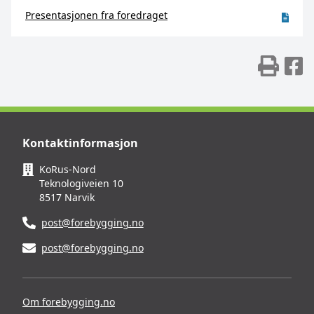
Presentasjonen fra foredraget
Skr
D
Kontaktinformasjon
KoRus-Nord
Teknologiveien 10
8517 Narvik
post@forebygging.no
post@forebygging.no
Om forebygging.no