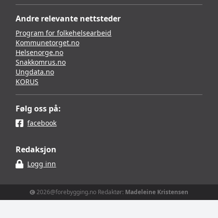
Andre relevante nettsteder
Program for folkehelsearbeid
Kommunetorget.no
Helsenorge.no
Snakkomrus.no
Ungdata.no
KORUS
Følg oss på:
facebook
Redaksjon
Logg inn
2026@forebygging.no Redaktør:
Madeleine Kristensen