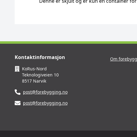
Denne er skjult og er kun en container for 
Kontaktinformasjon
Om forebygg
KoRus-Nord
Teknologiveien 10
8517 Narvik
post@forebygging.no
post@forebygging.no