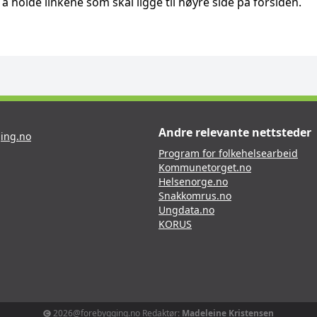
å holde linkene som skal ligge til høyre side på forsiden.
Andre relevante nettsteder
ing.no
Program for folkehelsearbeid
Kommunetorget.no
Helsenorge.no
Snakkomrus.no
Ungdata.no
KORUS
2026@forebygging.no Redaktør:
Madeleine Kristensen