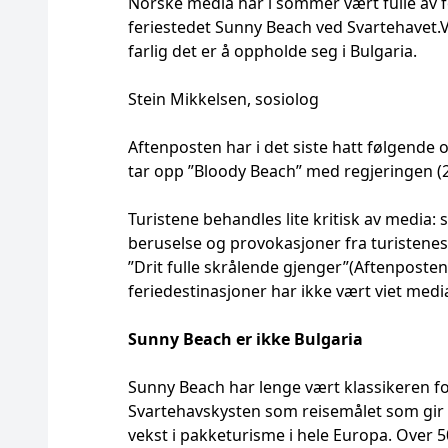
Norske media har i sommer vært fulle av f
feriestedet Sunny Beach ved Svartehavet.V
farlig det er å oppholde seg i Bulgaria.
Stein Mikkelsen, sosiolog
Aftenposten har i det siste hatt følgende o
tar opp ”Bloody Beach” med regjeringen (2
Turistene behandles lite kritisk av media: 
beruselse og provokasjoner fra turistenes 
”Drit fulle skrålende gjenger”(Aftenposten
feriedestinasjoner har ikke vært viet me
Sunny Beach er ikke Bulgaria
Sunny Beach har lenge vært klassikeren for 
Svartehavskysten som reisemålet som gir 
vekst i pakketurisme i hele Europa. Over 5