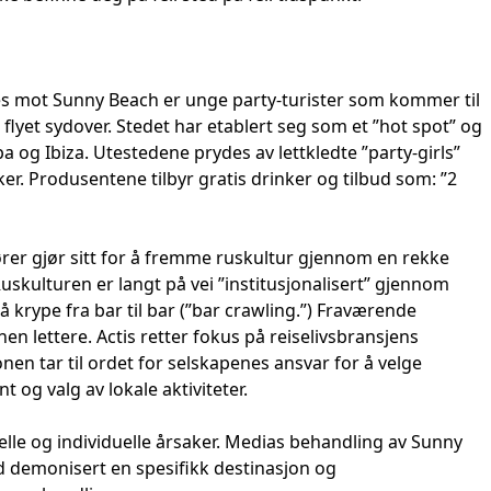
kes mot Sunny Beach er unge party-turister som kommer til
å flyet sydover. Stedet har etablert seg som et ”hot spot” og
pa og Ibiza. Utestedene prydes av lettkledte ”party-girls”
. Produsentene tilbyr gratis drinker og tilbud som: ”2
rer gjør sitt for å fremme ruskultur gjennom en rekke
Ruskulturen er langt på vei ”institusjonalisert” gjennom
å krype fra bar til bar (”bar crawling.”) Fraværende
nen lettere. Actis retter fokus på reiselivsbransjens
nen tar til ordet for selskapenes ansvar for å velge
t og valg av lokale aktiviteter.
lle og individuelle årsaker. Medias behandling av Sunny
 demonisert en spesifikk destinasjon og