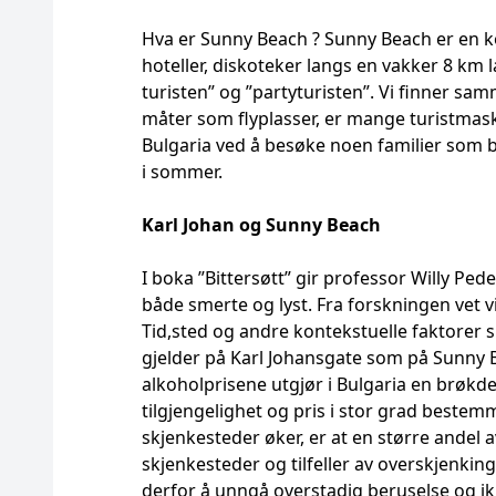
Hva er Sunny Beach ? Sunny Beach er en 
hoteller, diskoteker langs en vakker 8 km l
turisten” og ”partyturisten”. Vi finner sa
måter som flyplasser, er mange turistmaski
Bulgaria ved å besøke noen familier som 
i sommer.
Karl Johan og Sunny Beach
I boka ”Bittersøtt” gir professor Willy Pe
både smerte og lyst. Fra forskningen vet vi
Tid,sted og andre kontekstuelle faktorer
gjelder på Karl Johansgate som på Sunny Be
alkoholprisene utgjør i Bulgaria en brøkde
tilgjengelighet og pris i stor grad bestem
skjenkesteder øker, er at en større andel 
skjenkesteder og tilfeller av overskjenkin
derfor å unngå overstadig beruselse og ikk