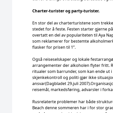
Charter-turister og party-turister.
En stor del av charterturistene som trek
stedet for å feste. Festen starter gjerne p
overtatt en del av populariteten til Aya Na
som reklamerer for bestemte alkoholmerker
flasker for prisen til 1”.
Også reiseselskaper og lokale festarrangø
arrangementer der alkoholen flyter fritt. 
ritualer som barrunder, som kan ende ut i 
skjenkekontroll og politi gjør ikke situasjo
ansvar(Dagbladet 29.juli 2007).Organisasjo
reisemål, markedsføring, advarsler i forkan
Rusrelaterte problemer har både strukture
Beach denne sommeren har i for stor grad