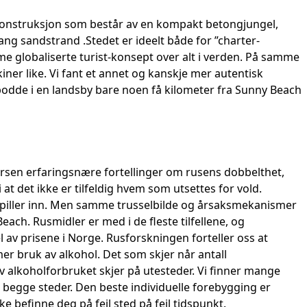
konstruksjon som består av en kompakt betongjungel,
ang sandstrand .Stedet er ideelt både for ”charter-
mme globaliserte turist-konsept over alt i verden. På samme
ner like. Vi fant et annet og kanskje mer autentisk
bodde i en landsby bare noen få kilometer fra Sunny Beach
dersen erfaringsnære fortellinger om rusens dobbelthet,
 at det ikke er tilfeldig hvem som utsettes for vold.
 spiller inn. Men samme trusselbilde og årsaksmekanismer
ach. Rusmidler er med i de fleste tilfellene, og
l av prisene i Norge. Rusforskningen forteller oss at
mer bruk av alkohol. Det som skjer når antall
av alkoholforbruket skjer på utesteder. Vi finner mange
g begge steder. Den beste individuelle forebygging er
e befinne deg på feil sted på feil tidspunkt.