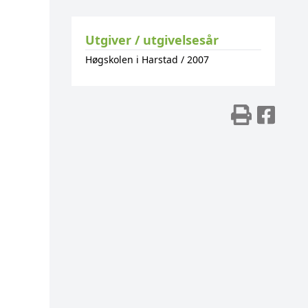
Utgiver / utgivelsesår
Høgskolen i Harstad
/
2007
Skriv
Del