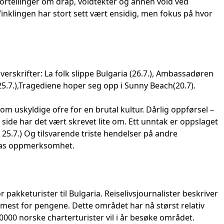
ortellinger om drap, voldtekter og annen vold ved
inklingen har stort sett vært ensidig, men fokus på hvor
verskrifter: La folk slippe Bulgaria (26.7.), Ambassadøren
5.7.),Tragediene hoper seg opp i Sunny Beach(20.7).
som uskyldige ofre for en brutal kultur. Dårlig oppførsel –
side har det vært skrevet lite om. Ett unntak er oppslaget
 25.7.) Og tilsvarende triste hendelser på andre
dias oppmerksomhet.
pakketurister til Bulgaria. Reiselivsjournalister beskriver
mest for pengene. Dette området har nå størst relativ
0000 norske charterturister vil i år besøke området.