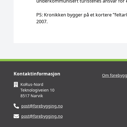
underkommunisert turistenes ansvar for 
PS: Kronikken bygger på et kortere ”feltar
2007.
Kontaktinformasjon
Om forebygg
KoRus-Nord
Teknologiveien 10
8517 Narvik
post@forebygging.no
post@forebygging.no