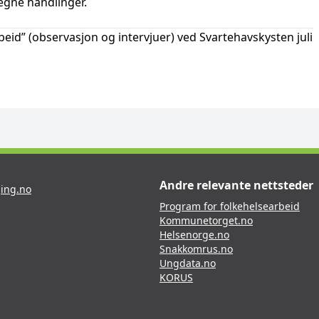
egne handlinger.
beid” (observasjon og intervjuer) ved Svartehavskysten juli
Andre relevante nettsteder
ing.no
Program for folkehelsearbeid
Kommunetorget.no
Helsenorge.no
Snakkomrus.no
Ungdata.no
KORUS