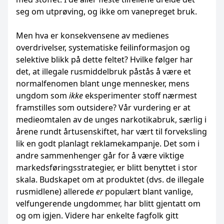
seg om utprøving, og ikke om vanepreget bruk.
Men hva er konsekvensene av medienes
overdrivelser, systematiske feilinformasjon og
selektive blikk på dette feltet? Hvilke følger har
det, at illegale rusmiddelbruk påstås å være et
normalfenomen blant unge mennesker, mens
ungdom som
ikke
eksperimenter stoff nærmest
framstilles som outsidere? Vår vurdering er at
medieomtalen av de unges narkotikabruk, særlig i
årene rundt årtusenskiftet, har vært til forveksling
lik en godt planlagt reklamekampanje. Det som i
andre sammenhenger går for å være viktige
markedsføringsstrategier, er blitt benyttet i stor
skala. Budskapet om at produktet (dvs. de illegale
rusmidlene) allerede
er
populært blant vanlige,
velfungerende ungdommer, har blitt gjentatt om
og om igjen. Videre har enkelte fagfolk gitt