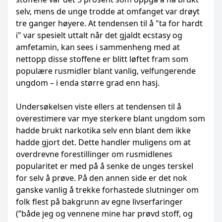
selv, mens de unge trodde at omfanget var drøyt
tre ganger høyere. At tendensen til å "ta for hardt
i" var spesielt uttalt når det gjaldt ecstasy og
amfetamin, kan sees i sammenheng med at
nettopp disse stoffene er blitt løftet fram som
populære rusmidler blant vanlig, velfungerende
ungdom – i enda større grad enn hasj.
Undersøkelsen viste ellers at tendensen til å
overestimere var mye sterkere blant ungdom som
hadde brukt narkotika selv enn blant dem ikke
hadde gjort det. Dette handler muligens om at
overdrevne forestillinger om rusmidlenes
popularitet er med på å senke de unges terskel
for selv å prøve. På den annen side er det nok
ganske vanlig å trekke forhastede slutninger om
folk flest på bakgrunn av egne livserfaringer
(”både jeg og vennene mine har prøvd stoff, og