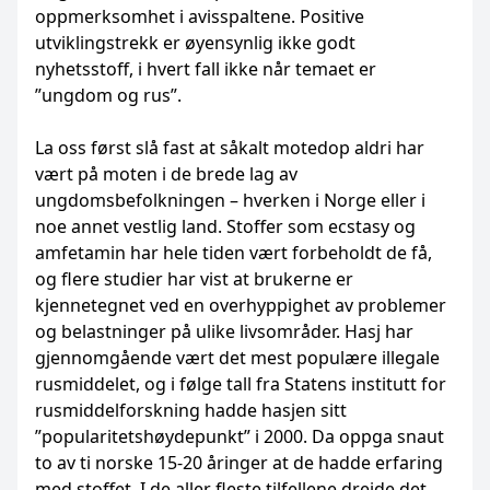
oppmerksomhet i avisspaltene. Positive
utviklingstrekk er øyensynlig ikke godt
nyhetsstoff, i hvert fall ikke når temaet er
”ungdom og rus”.
La oss først slå fast at såkalt motedop aldri har
vært på moten i de brede lag av
ungdomsbefolkningen – hverken i Norge eller i
noe annet vestlig land. Stoffer som ecstasy og
amfetamin har hele tiden vært forbeholdt de få,
og flere studier har vist at brukerne er
kjennetegnet ved en overhyppighet av problemer
og belastninger på ulike livsområder. Hasj har
gjennomgående vært det mest populære illegale
rusmiddelet, og i følge tall fra Statens institutt for
rusmiddelforskning hadde hasjen sitt
”popularitetshøydepunkt” i 2000. Da oppga snaut
to av ti norske 15-20 åringer at de hadde erfaring
med stoffet. I de aller fleste tilfellene dreide det