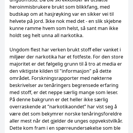
heroinmisbrukere brukt som blikkfang, med
budskap om at hasjrøyking var en sikker vei til
helvete på jord. Ikke nok med det - en slik skjebne
kunne ramme hvem som helst, så sant man ikke
holdt seg helt unna all narkotika.
Ungdom flest har verken brukt stoff eller vanket i
miljøer der narkotika har et fotfeste. For den store
majoritet er det følgelig grunn til å tro at media er
den viktigste kilden til "informasjon" på dette
området. Forskningsrapporter med nøkterne
beskrivelser av tenåringers begrensede erfaring
med stoff, er det neppe særlig mange som leser.
På denne bakgrunn er det heller ikke særlig
overraskende at ”narkotikaondet” har vist seg å
være det som bekymrer norske tenåringsforeldre
aller mest når det gjelder de unges oppvekstvilkår.
Dette kom fram i en spørreundersøkelse som ble