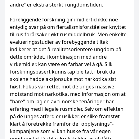
andre” er ekstra sterkt i ungdomstiden.
Foreliggende forskning gir imidlertid ikke noe
entydig svar på om flertallsmisforståelser knyttet
til rus forårsaker økt rusmiddelbruk. Men enkelte
evalueringsstudier av forebyggende tiltak
indikerer at det å realitetsorientere ungdom på
dette området, i kombinasjon med andre
virkemidler, kan være en farbar vei å gå. Slik
forskningsbasert kunnskap ble tatt i bruk da
skolene hadde aksjonsuke mot narkotika sist
høst. Fokus var rettet mot de unges massive
motstand mot narkotika, med informasjon om at
"bare" om lag en av ti norske tenåringer har
erfaring med illegale rusmidler. Selv om effekten
på de unges atferd er usikker, er slike framstøt
klart å foretrekke framfor de "opplysnings"-
kampanjene som vi kan huske fra vår egen
ungdomstid. Da ble skrekkbilder av utslåtte