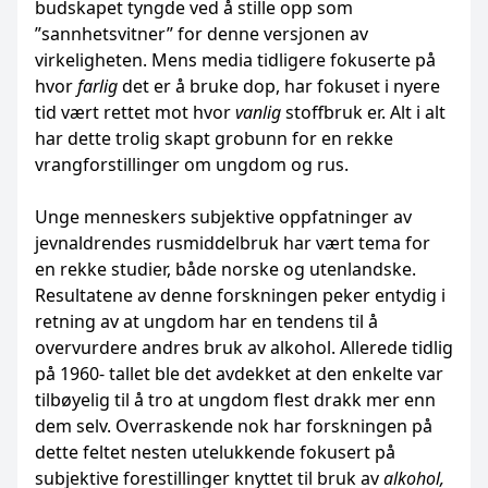
budskapet tyngde ved å stille opp som
”sannhetsvitner” for denne versjonen av
virkeligheten. Mens media tidligere fokuserte på
hvor
farlig
det er å bruke dop, har fokuset i nyere
tid vært rettet mot hvor
vanlig
stoffbruk er. Alt i alt
har dette trolig skapt grobunn for en rekke
vrangforstillinger om ungdom og rus.
Unge menneskers subjektive oppfatninger av
jevnaldrendes rusmiddelbruk har vært tema for
en rekke studier, både norske og utenlandske.
Resultatene av denne forskningen peker entydig i
retning av at ungdom har en tendens til å
overvurdere andres bruk av alkohol. Allerede tidlig
på 1960- tallet ble det avdekket at den enkelte var
tilbøyelig til å tro at ungdom flest drakk mer enn
dem selv. Overraskende nok har forskningen på
dette feltet nesten utelukkende fokusert på
subjektive forestillinger knyttet til bruk av
alkohol,