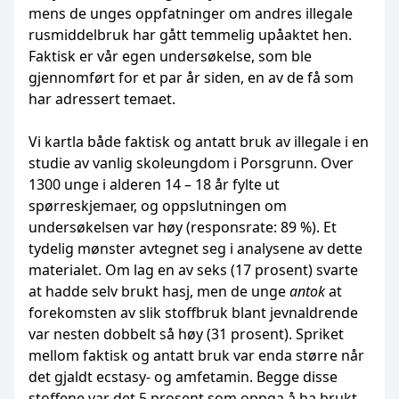
mens de unges oppfatninger om andres illegale
rusmiddelbruk har gått temmelig upåaktet hen.
Faktisk er vår egen undersøkelse, som ble
gjennomført for et par år siden, en av de få som
har adressert temaet.
Vi kartla både faktisk og antatt bruk av illegale i en
studie av vanlig skoleungdom i Porsgrunn. Over
1300 unge i alderen 14 – 18 år fylte ut
spørreskjemaer, og oppslutningen om
undersøkelsen var høy (responsrate: 89 %). Et
tydelig mønster avtegnet seg i analysene av dette
materialet. Om lag en av seks (17 prosent) svarte
at hadde selv brukt hasj, men de unge
antok
at
forekomsten av slik stoffbruk blant jevnaldrende
var nesten dobbelt så høy (31 prosent). Spriket
mellom faktisk og antatt bruk var enda større når
det gjaldt ecstasy- og amfetamin. Begge disse
stoffene var det 5 prosent som oppga å ha brukt