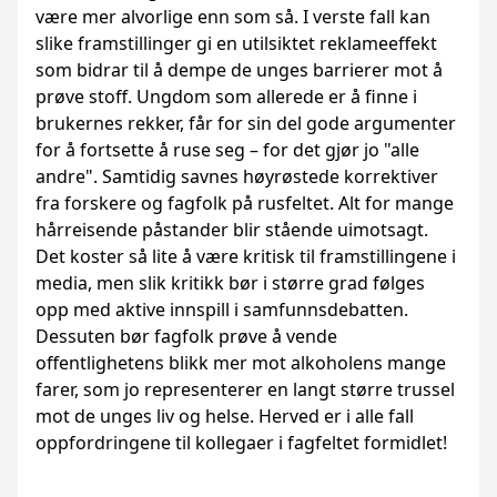
være mer alvorlige enn som så. I verste fall kan
slike framstillinger gi en utilsiktet reklameeffekt
som bidrar til å dempe de unges barrierer mot å
prøve stoff. Ungdom som allerede er å finne i
brukernes rekker, får for sin del gode argumenter
for å fortsette å ruse seg – for det gjør jo "alle
andre". Samtidig savnes høyrøstede korrektiver
fra forskere og fagfolk på rusfeltet. Alt for mange
hårreisende påstander blir stående uimotsagt.
Det koster så lite å være kritisk til framstillingene i
media, men slik kritikk bør i større grad følges
opp med aktive innspill i samfunnsdebatten.
Dessuten bør fagfolk prøve å vende
offentlighetens blikk mer mot alkoholens mange
farer, som jo representerer en langt større trussel
mot de unges liv og helse. Herved er i alle fall
oppfordringene til kollegaer i fagfeltet formidlet!