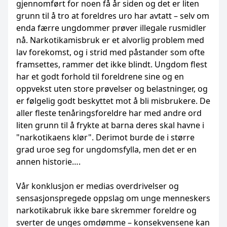
gjennomført for noen få år siden og det er liten
grunn til å tro at foreldres uro har avtatt – selv om
enda færre ungdommer prøver illegale rusmidler
nå. Narkotikamisbruk er et alvorlig problem med
lav forekomst, og i strid med påstander som ofte
framsettes, rammer det ikke blindt. Ungdom flest
har et godt forhold til foreldrene sine og en
oppvekst uten store prøvelser og belastninger, og
er følgelig godt beskyttet mot å bli misbrukere. De
aller fleste tenåringsforeldre har med andre ord
liten grunn til å frykte at barna deres skal havne i
"narkotikaens klør". Derimot burde de i større
grad uroe seg for ungdomsfylla, men det er en
annen historie….
Vår konklusjon er medias overdrivelser og
sensasjonspregede oppslag om unge menneskers
narkotikabruk ikke bare skremmer foreldre og
sverter de unges omdømme – konsekvensene kan