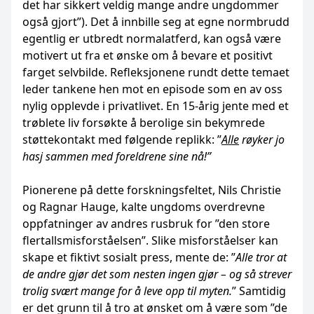
det har sikkert veldig mange andre ungdommer
også gjort”). Det å innbille seg at egne normbrudd
egentlig er utbredt normalatferd, kan også være
motivert ut fra et ønske om å bevare et positivt
farget selvbilde. Refleksjonene rundt dette temaet
leder tankene hen mot en episode som en av oss
nylig opplevde i privatlivet. En 15-årig jente med et
trøblete liv forsøkte å berolige sin bekymrede
støttekontakt med følgende replikk: ”
Alle
røyker jo
hasj sammen med foreldrene sine nå!”
Pionerene på dette forskningsfeltet, Nils Christie
og Ragnar Hauge, kalte ungdoms overdrevne
oppfatninger av andres rusbruk for ”den store
flertallsmisforståelsen”. Slike misforståelser kan
skape et fiktivt sosialt press, mente de: ”
Alle tror at
de andre gjør det som nesten ingen gjør – og så strever
trolig svært mange for å leve opp til myten.
” Samtidig
er det grunn til å tro at ønsket om å være som ”de