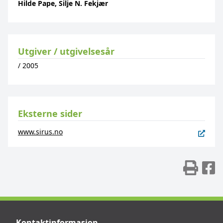
Hilde Pape, Silje N. Fekjær
Utgiver / utgivelsesår
/
2005
Eksterne sider
www.sirus.no
Skr
D
Kontaktinformasjon