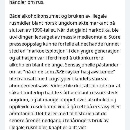
handler om rus.
Både alkoholkonsumet og bruken av illegale
rusmidler blant norsk ungdom økte markant på
slutten av 1990-tallet. Når det gjaldt narkotika, ble
utviklingen ledsaget av massiv medieomtale. Store
presseoppslag kunne fortelle at det hadde funnet
sted en "narkoeksplosjon" i den yngre generasjon
og at hasjen var i ferd med å utkonkurrere
alkoholen blant de unge. Sensasjonelle påstander
om at "nå er de som
IKKE
røyker hasj avvikende"
ble framsatt med krigstyper i landets største
abonnementsavis. Videre ble det tatt til orde for at
såkalt motedop hadde slått an blant ressurssterk
ungdom, og at mange hoppet over alkoholen og
opplevde rusdebuten ved å gå rett på ecstasy eller
amfetamin. Det hører med til historien at de
senere årenes nedgang i tenåringers bruk av
illegale rusmidler, knapt er blitt viet