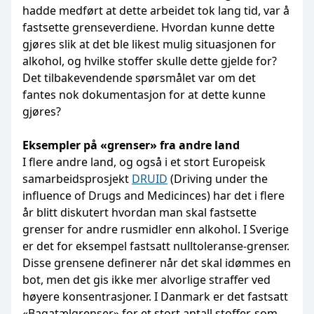
hadde medført at dette arbeidet tok lang tid, var å
fastsette grenseverdiene. Hvordan kunne dette
gjøres slik at det ble likest mulig situasjonen for
alkohol, og hvilke stoffer skulle dette gjelde for?
Det tilbakevendende spørsmålet var om det
fantes nok dokumentasjon for at dette kunne
gjøres?
Eksempler på «grenser» fra andre land
I flere andre land, og også i et stort Europeisk
samarbeidsprosjekt
DRUID
(Driving under the
influence of Drugs and Medicinces) har det i flere
år blitt diskutert hvordan man skal fastsette
grenser for andre rusmidler enn alkohol. I Sverige
er det for eksempel fastsatt nulltoleranse-grenser.
Disse grensene definerer når det skal idømmes en
bot, men det gis ikke mer alvorlige straffer ved
høyere konsentrasjoner. I Danmark er det fastsatt
«Bagatælgrenser» for et stort antall stoffer, som