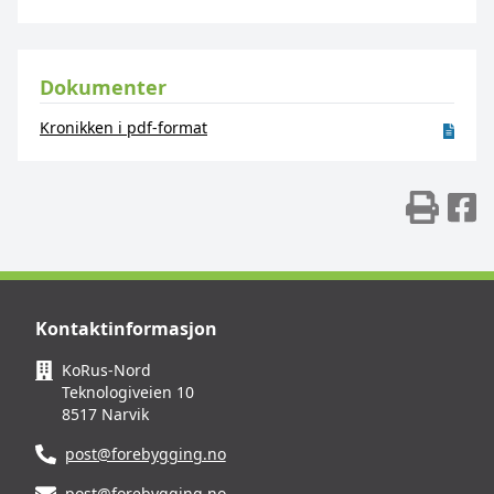
Dokumenter
Kronikken i pdf-format
Skr
D
Kontaktinformasjon
KoRus-Nord
Teknologiveien 10
8517 Narvik
post@forebygging.no
post@forebygging.no