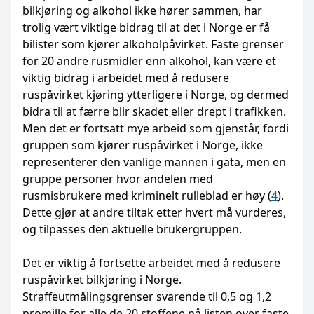
bilkjøring og alkohol ikke hører sammen, har
trolig vært viktige bidrag til at det i Norge er få
bilister som kjører alkoholpåvirket. Faste grenser
for 20 andre rusmidler enn alkohol, kan være et
viktig bidrag i arbeidet med å redusere
ruspåvirket kjøring ytterligere i Norge, og dermed
bidra til at færre blir skadet eller drept i trafikken.
Men det er fortsatt mye arbeid som gjenstår, fordi
gruppen som kjører ruspåvirket i Norge, ikke
representerer den vanlige mannen i gata, men en
gruppe personer hvor andelen med
rusmisbrukere med kriminelt rulleblad er høy (
4
).
Dette gjør at andre tiltak etter hvert må vurderes,
og tilpasses den aktuelle brukergruppen.
Det er viktig å fortsette arbeidet med å redusere
ruspåvirket bilkjøring i Norge.
Straffeutmålingsgrenser svarende til 0,5 og 1,2
promille for alle de 20 stoffene på listen over faste