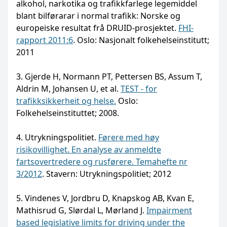
alkohol, narkotika og trafikkfarlege legemiddel
blant bilførarar i normal trafikk: Norske og
europeiske resultat frå DRUID-prosjektet.
FHI-
rapport 2011:6
. Oslo: Nasjonalt folkehelseinstitutt;
2011
3. Gjerde H, Normann PT, Pettersen BS, Assum T,
Aldrin M, Johansen U, et al.
TEST - for
trafikksikkerheit og helse.
Oslo:
Folkehelseinstituttet; 2008.
4. Utrykningspolitiet.
Førere med høy
risikovillighet. En analyse av anmeldte
fartsovertredere og rusførere. Temahefte nr
3/2012
. Stavern: Utrykningspolitiet; 2012
5. Vindenes V, Jordbru D, Knapskog AB, Kvan E,
Mathisrud G, Slørdal L, Mørland J.
Impairment
based legislative limits for driving under the