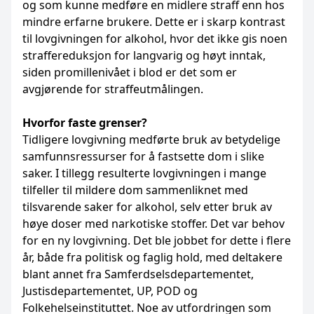
og som kunne medføre en midlere straff enn hos
mindre erfarne brukere. Dette er i skarp kontrast
til lovgivningen for alkohol, hvor det ikke gis noen
straffereduksjon for langvarig og høyt inntak,
siden promillenivået i blod er det som er
avgjørende for straffeutmålingen.
Hvorfor faste grenser?
Tidligere lovgivning medførte bruk av betydelige
samfunnsressurser for å fastsette dom i slike
saker. I tillegg resulterte lovgivningen i mange
tilfeller til mildere dom sammenliknet med
tilsvarende saker for alkohol, selv etter bruk av
høye doser med narkotiske stoffer. Det var behov
for en ny lovgivning. Det ble jobbet for dette i flere
år, både fra politisk og faglig hold, med deltakere
blant annet fra Samferdselsdepartementet,
Justisdepartementet, UP, POD og
Folkehelseinstituttet. Noe av utfordringen som