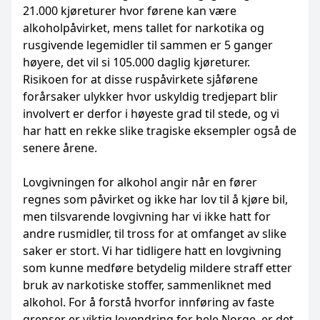
21.000 kjøreturer hvor førene kan være
alkoholpåvirket, mens tallet for narkotika og
rusgivende legemidler til sammen er 5 ganger
høyere, det vil si 105.000 daglig kjøreturer.
Risikoen for at disse ruspåvirkete sjåførene
forårsaker ulykker hvor uskyldig tredjepart blir
involvert er derfor i høyeste grad til stede, og vi
har hatt en rekke slike tragiske eksempler også de
senere årene.
Lovgivningen for alkohol angir når en fører
regnes som påvirket og ikke har lov til å kjøre bil,
men tilsvarende lovgivning har vi ikke hatt for
andre rusmidler, til tross for at omfanget av slike
saker er stort. Vi har tidligere hatt en lovgivning
som kunne medføre betydelig mildere straff etter
bruk av narkotiske stoffer, sammenliknet med
alkohol. For å forstå hvorfor innføring av faste
grenser er viktig lovendring for hele Norge, er det