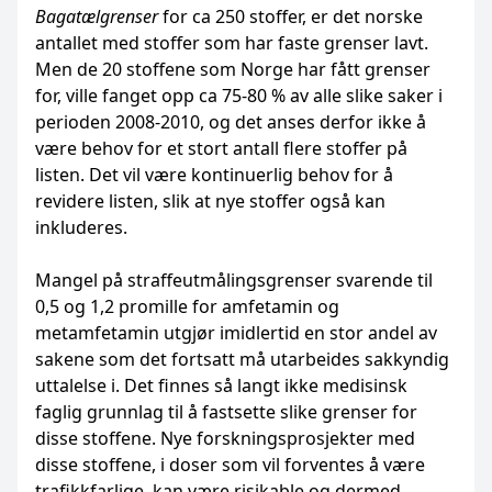
Bagatælgrenser
for ca 250 stoffer, er det norske
antallet med stoffer som har faste grenser lavt.
Men de 20 stoffene som Norge har fått grenser
for, ville fanget opp ca 75-80 % av alle slike saker i
perioden 2008-2010, og det anses derfor ikke å
være behov for et stort antall flere stoffer på
listen. Det vil være kontinuerlig behov for å
revidere listen, slik at nye stoffer også kan
inkluderes.
Mangel på straffeutmålingsgrenser svarende til
0,5 og 1,2 promille for amfetamin og
metamfetamin utgjør imidlertid en stor andel av
sakene som det fortsatt må utarbeides sakkyndig
uttalelse i. Det finnes så langt ikke medisinsk
faglig grunnlag til å fastsette slike grenser for
disse stoffene. Nye forskningsprosjekter med
disse stoffene, i doser som vil forventes å være
trafikkfarlige, kan være risikable og dermed