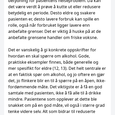
betydning for pasientens helseproblem. Da kan
det være verdt å prøve å kutte ut eller redusere
betydelig en periode. Desto eldre og svakere
pasienten er, desto lavere forbruk kan spille en
rolle, også når forbruket ligger lavere enn
anbefalte grenser. Det er viktig å huske på at de
anbefalte grensene handler om friske voksne.
Det er vanskelig å gi konkrete oppskrifter for
hvordan en skal spørre om alkohol. Gode,
praktiske eksempler finnes, både generelle og
mer spesifikt for eldre (12, 13). Det helt sentrale er
at en faktisk spør om alkohol, og jo oftere en gjør
det, jo flinkere blir en til å spørre på en åpen, ikke-
fordømmende måte. Det viktigste er å få en god
samtale med pasienten, ikke å få alle til å drikke
mindre. Pasientene som opplever at dette ble
snakket om på en god måte, vil også i større grad
tenke videre selv. Alt som bidrar til reduserte