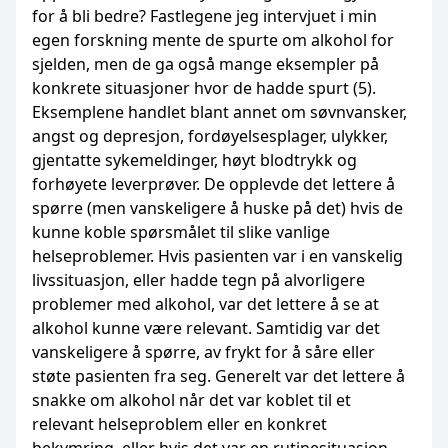
for å bli bedre? Fastlegene jeg intervjuet i min
egen forskning mente de spurte om alkohol for
sjelden, men de ga også mange eksempler på
konkrete situasjoner hvor de hadde spurt (5).
Eksemplene handlet blant annet om søvnvansker,
angst og depresjon, fordøyelsesplager, ulykker,
gjentatte sykemeldinger, høyt blodtrykk og
forhøyete leverprøver. De opplevde det lettere å
spørre (men vanskeligere å huske på det) hvis de
kunne koble spørsmålet til slike vanlige
helseproblemer. Hvis pasienten var i en vanskelig
livssituasjon, eller hadde tegn på alvorligere
problemer med alkohol, var det lettere å se at
alkohol kunne være relevant. Samtidig var det
vanskeligere å spørre, av frykt for å såre eller
støte pasienten fra seg. Generelt var det lettere å
snakke om alkohol når det var koblet til et
relevant helseproblem eller en konkret