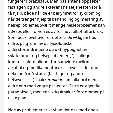
fungerer i praksis (6). Men pasientene oppsøker
fastlegen og andre aktører i helsetjenesten for å
få hjelp, både når de er bekymret for sykdom og
når de trenger hjelp til behandling og mestring av
helseproblemer. Svært mange helseproblemer kan
utløses eller forverres av for høyt alkoholforbruk.
Som beskrevet over er dette
enda viktigere
hos
eldre, på grunn av de fysiologiske
aldersforandringene og økt hyppighet av
sykdommer og helseproblemer (7). I tillegg
kommer økt mulighet for samvirke mellom
alkohol og medikamentbruk. Likevel er det god
dekning for å si at vi (fastleger og andre i
helsevesenet) snakker
mindre
om alkohol med
eldre enn med yngre pasienter. Dette er egentlig
paradoksalt, men en viktig årsak er fordommer på
ulike plan.
Noe av problemet er at vi holder oss med noen