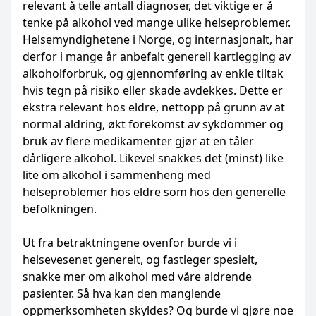
relevant å telle antall diagnoser, det viktige er å
tenke på alkohol ved mange ulike helseproblemer.
Helsemyndighetene i Norge, og internasjonalt, har
derfor i mange år anbefalt generell kartlegging av
alkoholforbruk, og gjennomføring av enkle tiltak
hvis tegn på risiko eller skade avdekkes. Dette er
ekstra relevant hos eldre, nettopp på grunn av at
normal aldring, økt forekomst av sykdommer og
bruk av flere medikamenter gjør at en tåler
dårligere alkohol. Likevel snakkes det (minst) like
lite om alkohol i sammenheng med
helseproblemer hos eldre som hos den generelle
befolkningen.
Ut fra betraktningene ovenfor burde vi i
helsevesenet generelt, og fastleger spesielt,
snakke mer om alkohol med våre aldrende
pasienter. Så hva kan den manglende
oppmerksomheten skyldes? Og burde vi gjøre noe