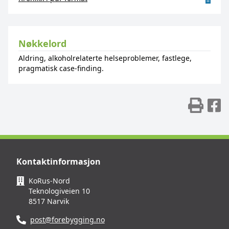
Nøkkelord
Aldring, alkoholrelaterte helseproblemer, fastlege,
pragmatisk case-finding.
Skr
D
Kontaktinformasjon
KoRus-Nord
Teknologiveien 10
8517 Narvik
post@forebygging.no