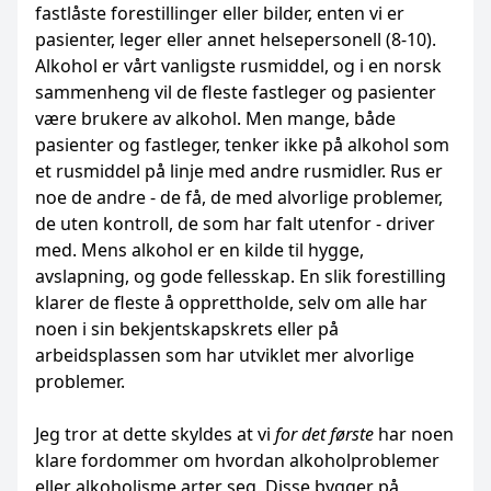
fastlåste forestillinger eller bilder, enten vi er
pasienter, leger eller annet helsepersonell (8-10).
Alkohol er vårt vanligste rusmiddel, og i en norsk
sammenheng vil de fleste fastleger og pasienter
være brukere av alkohol. Men mange, både
pasienter og fastleger, tenker ikke på alkohol som
et rusmiddel på linje med andre rusmidler. Rus er
noe de andre - de få, de med alvorlige problemer,
de uten kontroll, de som har falt utenfor - driver
med. Mens alkohol er en kilde til hygge,
avslapning, og gode fellesskap. En slik forestilling
klarer de fleste å opprettholde, selv om alle har
noen i sin bekjentskapskrets eller på
arbeidsplassen som har utviklet mer alvorlige
problemer.
Jeg tror at dette skyldes at vi
for det første
har noen
klare fordommer om hvordan alkoholproblemer
eller alkoholisme arter seg. Disse bygger på