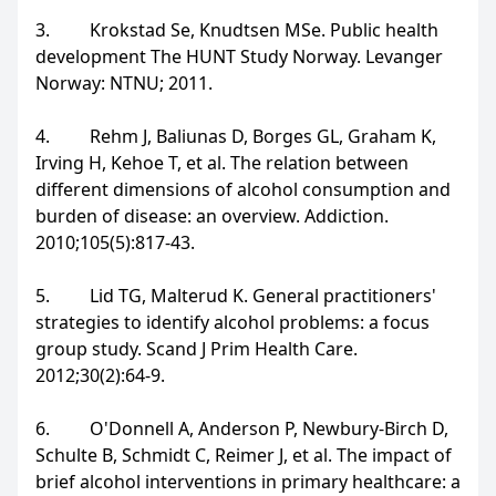
3. Krokstad Se, Knudtsen MSe. Public health
development The HUNT Study Norway. Levanger
Norway: NTNU; 2011.
4. Rehm J, Baliunas D, Borges GL, Graham K,
Irving H, Kehoe T, et al. The relation between
different dimensions of alcohol consumption and
burden of disease: an overview. Addiction.
2010;105(5):817-43.
5. Lid TG, Malterud K. General practitioners'
strategies to identify alcohol problems: a focus
group study. Scand J Prim Health Care.
2012;30(2):64-9.
6. O'Donnell A, Anderson P, Newbury-Birch D,
Schulte B, Schmidt C, Reimer J, et al. The impact of
brief alcohol interventions in primary healthcare: a