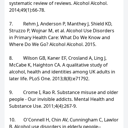
systematic review of reviews. Alcohol Alcohol.
2014;49(1):66-78.
7. Rehm J, Anderson P, Manthey J, Shield KD,
Struzzo P, Wojnar M, et al. Alcohol Use Disorders
in Primary Health Care: What Do We Know and
Where Do We Go? Alcohol Alcohol. 2015.
8. Wilson GB, Kaner EF, Crosland A, Ling J,
McCabe K, Haighton CA. A qualitative study of
alcohol, health and identities among UK adults in
later life. PLoS One. 2013;8(8):e71792.
9. Crome I, Rao R. Substance misuse and older
people - Our invisible addicts. Mental Health and
Substance Use. 2011;4(4):267-9.
10. O'Connell H, Chin AV, Cunningham C, Lawlor
B. Alcohol use disorders in elderly people--