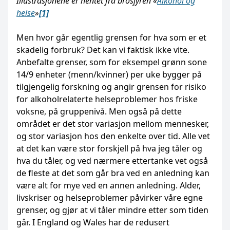
Illustrasjonene er hentet fra brosjyren «
Alkohol og
helse
»
[1]
Men hvor går egentlig grensen for hva som er et
skadelig forbruk? Det kan vi faktisk ikke vite.
Anbefalte grenser, som for eksempel grønn sone
14/9 enheter (menn/kvinner) per uke bygger på
tilgjengelig forskning og angir grensen for risiko
for alkoholrelaterte helseproblemer hos friske
voksne, på gruppenivå. Men også på dette
området er det stor variasjon mellom mennesker,
og stor variasjon hos den enkelte over tid. Alle vet
at det kan være stor forskjell på hva jeg tåler og
hva du tåler, og ved nærmere ettertanke vet også
de fleste at det som går bra ved en anledning kan
være alt for mye ved en annen anledning. Alder,
livskriser og helseproblemer påvirker våre egne
grenser, og gjør at vi tåler mindre etter som tiden
går. I England og Wales har de redusert