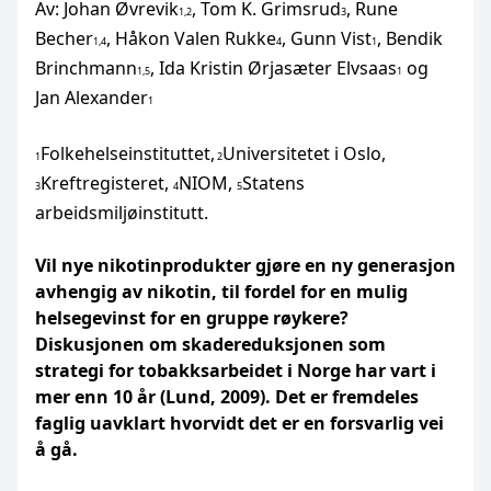
Av: Johan Øvrevik
, Tom K. Grimsrud
, Rune
1,2
3
Becher
, Håkon Valen Rukke
, Gunn Vist
, Bendik
1,4
4
1
Brinchmann
, Ida Kristin Ørjasæter Elvsaas
og
1,5
1
Jan Alexander
1
Folkehelseinstituttet,
Universitetet i Oslo,
1
2
Kreftregisteret,
NIOM,
Statens
3
4
5
arbeidsmiljøinstitutt.
Vil nye nikotinprodukter gjøre en ny generasjon
avhengig av nikotin, til fordel for en mulig
helsegevinst for en gruppe røykere?
Diskusjonen om skadereduksjonen som
strategi for tobakksarbeidet i Norge har vart i
mer enn 10 år (Lund, 2009). Det er fremdeles
faglig uavklart hvorvidt det er en forsvarlig vei
å gå.