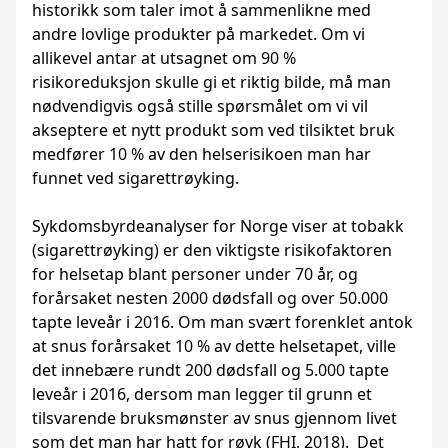
historikk som taler imot å sammenlikne med
andre lovlige produkter på markedet. Om vi
allikevel antar at utsagnet om 90 %
risikoreduksjon skulle gi et riktig bilde, må man
nødvendigvis også stille spørsmålet om vi vil
akseptere et nytt produkt som ved tilsiktet bruk
medfører 10 % av den helserisikoen man har
funnet ved sigarettrøyking.
Sykdomsbyrdeanalyser for Norge viser at tobakk
(sigarettrøyking) er den viktigste risikofaktoren
for helsetap blant personer under 70 år, og
forårsaket nesten 2000 dødsfall og over 50.000
tapte leveår i 2016. Om man svært forenklet antok
at snus forårsaket 10 % av dette helsetapet, ville
det innebære rundt 200 dødsfall og 5.000 tapte
leveår i 2016, dersom man legger til grunn et
tilsvarende bruksmønster av snus gjennom livet
som det man har hatt for røyk (FHI, 2018). Det