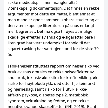
rekke medieutspill, men mangler altså
vitenskapelig dokumentasjon. Det finnes en rekke
argumenter mot dette estimatet, blant annet at
man mangler gode sammenliknbare studier og at
den vitenskapelige litteraturen på snus er langt
mer begrenset. Det må også tilføyes at mulige
skadelige effekter av snus og e-sigaretter bare i
liten grad har vært undersøkt i forhold til det
sigarettrøyking har vært gjenstand for de siste 70
år.
I Folkehelseinstituttets rapport om helserisiko ved
bruk av snus omtales en rekke helseeffekter av
snusbruk, inklusiv økt risiko for kreftutvikling, økt
risiko for høyt blodtrykk, død etter hjerteinfarkt
og hjerneslag, samt risiko for å utvikle ikke-
affektiv psykose, diabetes type 2, metabolsk
syndrom, vektøkning og fedme, og en rekke
negative svangerskapseffekter (FHI, 2019). Blant