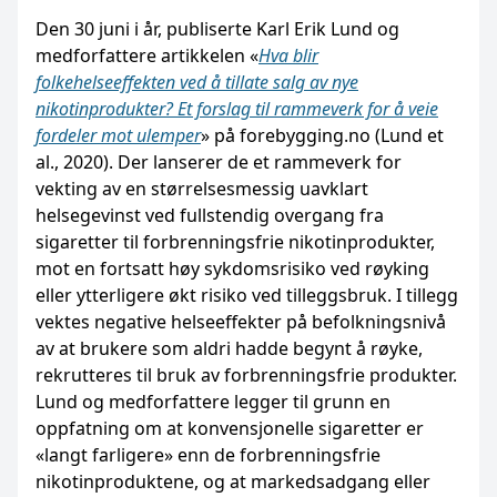
Den 30 juni i år, publiserte Karl Erik Lund og
medforfattere artikkelen «
Hva blir
folkehelseeffekten ved å tillate salg av nye
nikotinprodukter? Et forslag til rammeverk for å veie
fordeler mot ulemper
» på forebygging.no (Lund et
al., 2020). Der lanserer de et rammeverk for
vekting av en størrelsesmessig uavklart
helsegevinst ved fullstendig overgang fra
sigaretter til forbrenningsfrie nikotinprodukter,
mot en fortsatt høy sykdomsrisiko ved røyking
eller ytterligere økt risiko ved tilleggsbruk. I tillegg
vektes negative helseeffekter på befolkningsnivå
av at brukere som aldri hadde begynt å røyke,
rekrutteres til bruk av forbrenningsfrie produkter.
Lund og medforfattere legger til grunn en
oppfatning om at konvensjonelle sigaretter er
«langt farligere» enn de forbrenningsfrie
nikotinproduktene, og at markedsadgang eller