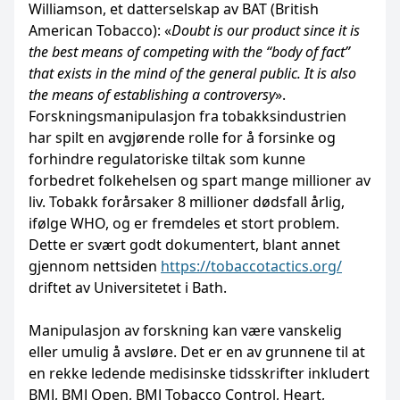
Williamson, et datterselskap av BAT (British
American Tobacco): «
Doubt is our product since it is
the best means of competing with the “body of fact”
that exists in the mind of the general public. It is also
the means of establishing a controversy
».
Forskningsmanipulasjon fra tobakksindustrien
har spilt en avgjørende rolle for å forsinke og
forhindre regulatoriske tiltak som kunne
forbedret folkehelsen og spart mange millioner av
liv. Tobakk forårsaker 8 millioner dødsfall årlig,
ifølge WHO, og er fremdeles et stort problem.
Dette er svært godt dokumentert, blant annet
gjennom nettsiden
https://tobaccotactics.org/
driftet av Universitetet i Bath.
Manipulasjon av forskning kan være vanskelig
eller umulig å avsløre. Det er en av grunnene til at
en rekke ledende medisinske tidsskrifter inkludert
BMJ, BMJ Open, BMJ Tobacco Control, Heart,