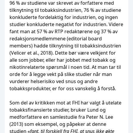
96 % av studiene var skrevet av forfattere med
tilknytning til tobakksindustrien, 76 % av studiene
konkluderte fordelaktig for industrien, og ingen
studier konkluderte negativt for industrien. Videre
fant man at 57 % av RTP redaktørene og 37 % av
redaksjonsmedlemmene (editorial board
members) hadde tilknytning til tobakksindustrien
(Velicer et al., 2018). Dette bør være velkjent for
alle som jobber, eller har jobbet med tobakk og
nikotinrelaterte spørsmål i noen tid. At man tar til
orde for å legge vekt på slike studier når man
vurderer helserisiko ved snus og andre
tobakksprodukter, er for oss vanskelig å forstå.
Som del av kritikken mot at FHI har valgt å utelate
tobakksfinansierte studier, bruker Lund og
medforfattere en samlestudie fra Peter N. Lee
(2013) som eksempel, og påpeker at denne
studien «
fant, til forskjell fra FHI, at snus ikke økte