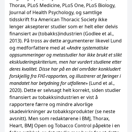
Thorax, PLoS Medicine, PLoS One, PLoS Biology,
Journal of Health Psychology, og samtlige
tidsskrift fra American Thoracic Society ikke
lenger aksepterer studier som er helt eller delvis
finansiert av (tobakks)industrien (Godlee et al.,
2013). På tross av dette argumenterer likevel Lund
og medforfattere med at «
Andre systematiske
oppsummeringer og metastudier har ikke brukt et slikt
ekskluderingskriterium, men har vurdert studiene etter
deres kvalitet. Disse har på en del områder konkludert
forskjellig fra FHI-rapporten, og illustrerer at føringer i
mandatet har betydning for utfallene
» (Lund et al.,
2020). Dette er selvsagt helt korrekt, siden studier
finansiert av tobakksindustrien er vist å
rapportere færre og mindre alvorlige
skadevirkninger av tobakksprodukter (se neste
avsnitt). Men som redaktørene i BMJ, Thorax,
Heart, BMJ Open og Tobacco Control påpekte i en