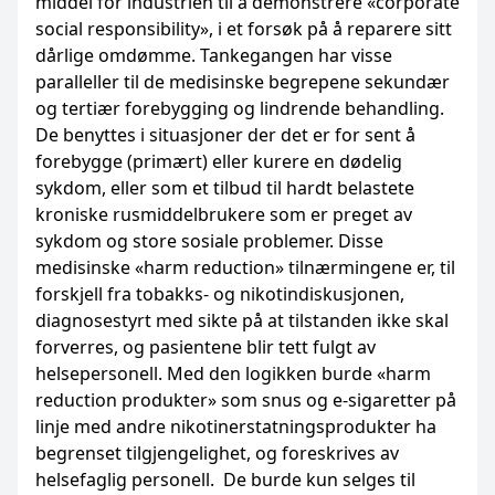
middel for industrien til å demonstrere «corporate
social responsibility», i et forsøk på å reparere sitt
dårlige omdømme. Tankegangen har visse
paralleller til de medisinske begrepene sekundær
og tertiær forebygging og lindrende behandling.
De benyttes i situasjoner der det er for sent å
forebygge (primært) eller kurere en dødelig
sykdom, eller som et tilbud til hardt belastete
kroniske rusmiddelbrukere som er preget av
sykdom og store sosiale problemer. Disse
medisinske «harm reduction» tilnærmingene er, til
forskjell fra tobakks- og nikotindiskusjonen,
diagnosestyrt med sikte på at tilstanden ikke skal
forverres, og pasientene blir tett fulgt av
helsepersonell. Med den logikken burde «harm
reduction produkter» som snus og e-sigaretter på
linje med andre nikotinerstatningsprodukter ha
begrenset tilgjengelighet, og foreskrives av
helsefaglig personell. De burde kun selges til