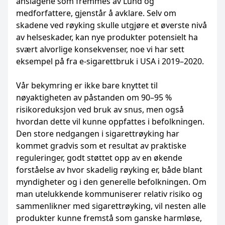
anslagene som fremmes av Lund og
medforfattere, gjenstår å avklare. Selv om
skadene ved røyking skulle utgjøre et øverste nivå
av helseskader, kan nye produkter potensielt ha
svært alvorlige konsekvenser, noe vi har sett
eksempel på fra e-sigarettbruk i USA i 2019–2020.
Vår bekymring er ikke bare knyttet til
nøyaktigheten av påstanden om 90–95 %
risikoreduksjon ved bruk av snus, men også
hvordan dette vil kunne oppfattes i befolkningen.
Den store nedgangen i sigarettrøyking har
kommet gradvis som et resultat av praktiske
reguleringer, godt støttet opp av en økende
forståelse av hvor skadelig røyking er, både blant
myndigheter og i den generelle befolkningen. Om
man utelukkende kommuniserer relativ risiko og
sammenlikner med sigarettrøyking, vil nesten alle
produkter kunne fremstå som ganske harmløse,