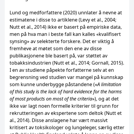
Lund og medforfattere (2020) unnlater å nevne at
estimatene i disse to artiklene (Levy et al., 2004;
Nutt et al., 2014) ikke er basert på empiriske data,
men på hva man i beste fall kan kalles «kvalifisert
synsing» av selekterte forskere. Det er viktig å
fremheve at møtet som den ene av disse
publikasjonene ble basert på, var støttet av
tobakksindustrien (Nutt et al., 2014; Gornall, 2015).
I en av studiene påpekte forfatterne selv at en
begrensning ved studien var mangel på kunnskap
som kunne underbygge påstandene («
A limitation
of this study is the lack of hard evidence for the harms
of most products on most of the criteria
»), og at det
ikke var lagt noen formelle kriterier til grunn for
rekrutteringen av ekspertene som deltok (Nutt et
al., 2014). Disse anslagene har vært massivt
kritisert av toksikologer og lungeleger, særlig etter