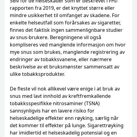
Selv for de helseskader som er beskrevet i FHI-
rapporten fra 2019, er det knyttet større eller
mindre usikkerhet til omfanget av skadene. For
enkelte helseutfall som forårsakes av sigaretter,
finnes det faktisk ingen sammenlignbare studier
av snus-brukere. Beregningene vil også
kompliseres ved manglende informasjon om hvor
mye snus som brukes, manglende registrering av
endringer av tobakksvanene, eller nærmere
beskrivelse av et bruksmønster sammensatt av
ulike tobakksprodukter.
De fleste vil nok allikevel være enige i at bruk av
snus med lavt innhold av kreftfremkallende
tobakksspesifikke nitrosaminer (TSNA)
sannsynligvis har en lavere risiko for
helseskadelige effekter enn røyking, særlig når
det kommer til effekter på lunge. Sigarettrøyking
har imidlertid et helseskadelig potensial og en