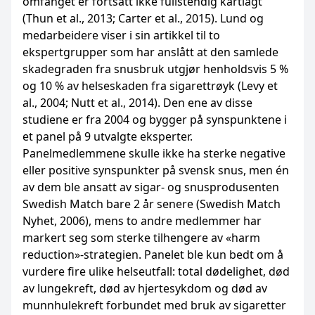
omfanget er fortsatt ikke fullstendig kartlagt
(Thun et al., 2013; Carter et al., 2015). Lund og
medarbeidere viser i sin artikkel til to
ekspertgrupper som har anslått at den samlede
skadegraden fra snusbruk utgjør henholdsvis 5 %
og 10 % av helseskaden fra sigarettrøyk (Levy et
al., 2004; Nutt et al., 2014). Den ene av disse
studiene er fra 2004 og bygger på synspunktene i
et panel på 9 utvalgte eksperter.
Panelmedlemmene skulle ikke ha sterke negative
eller positive synspunkter på svensk snus, men én
av dem ble ansatt av sigar- og snusprodusenten
Swedish Match bare 2 år senere (Swedish Match
Nyhet, 2006), mens to andre medlemmer har
markert seg som sterke tilhengere av «harm
reduction»-strategien. Panelet ble kun bedt om å
vurdere fire ulike helseutfall: total dødelighet, død
av lungekreft, død av hjertesykdom og død av
munnhulekreft forbundet med bruk av sigaretter