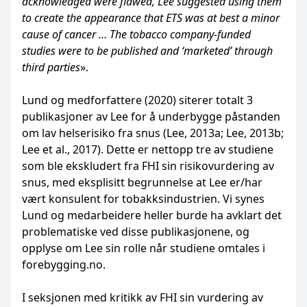
acknowledged were flawed, Lee suggested using them
to create the appearance that ETS was at best a minor
cause of cancer … The tobacco company-funded
studies were to be published and ‘marketed’ through
third parties
».
Lund og medforfattere (2020) siterer totalt 3
publikasjoner av Lee for å underbygge påstanden
om lav helserisiko fra snus (Lee, 2013a; Lee, 2013b;
Lee et al., 2017). Dette er nettopp tre av studiene
som ble ekskludert fra FHI sin risikovurdering av
snus, med eksplisitt begrunnelse at Lee er/har
vært konsulent for tobakksindustrien. Vi synes
Lund og medarbeidere heller burde ha avklart det
problematiske ved disse publikasjonene, og
opplyse om Lee sin rolle når studiene omtales i
forebygging.no.
I seksjonen med kritikk av FHI sin vurdering av