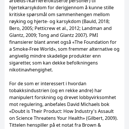
arbeids-/karrierefokuserte personer) til
hjertekarsykdom for derigjennom å kunne stille
kritiske spørsmål om sammenhengen mellom
røyking og hjerte- og karsykdom (Bauld, 2018;
Bero, 2005; Petticrew et al., 2012; Landman and
Glantz, 2009; Tong and Glantz 2007). PMI
finansierer blant annet også «The Foundation for
a Smoke-Free World», som fremmer alternative og
angivelig mindre skadelige produkter enn
sigaretter, som kan dekke befolkningens
nikotinavhengighet.
For de som er interessert i hvordan
tobakksindustrien (og en rekke andre) har
manipulert forskning og drevet lobbyvirksomhet
mot regulering, anbefales David Michaels bok
«Doubt is Their Product: How Industry's Assault
on Science Threatens Your Health» (Gilbert, 2009).
Tittelen henspiller på et notat fra Brown &