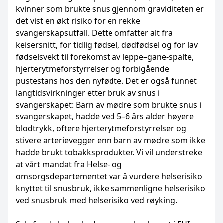
kvinner som brukte snus gjennom graviditeten er
det vist en økt risiko for en rekke
svangerskapsutfall. Dette omfatter alt fra
keisersnitt, for tidlig fødsel, dødfødsel og for lav
fødselsvekt til forekomst av leppe–gane-spalte,
hjerterytmeforstyrrelser og forbigående
pustestans hos den nyfødte. Det er også funnet
langtidsvirkninger etter bruk av snus i
svangerskapet: Barn av mødre som brukte snus i
svangerskapet, hadde ved 5–6 års alder høyere
blodtrykk, oftere hjerterytmeforstyrrelser og
stivere arterievegger enn barn av mødre som ikke
hadde brukt tobakksprodukter. Vi vil understreke
at vårt mandat fra Helse- og
omsorgsdepartementet var å vurdere helserisiko
knyttet til snusbruk, ikke sammenligne helserisiko
ved snusbruk med helserisiko ved røyking.