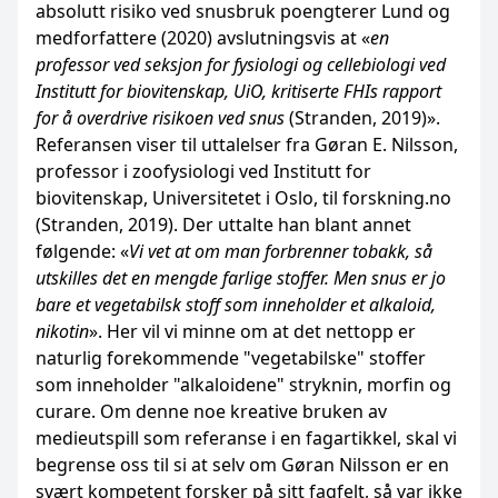
absolutt risiko ved snusbruk poengterer Lund og
medforfattere (2020) avslutningsvis at «
en
professor ved seksjon for fysiologi og cellebiologi ved
Institutt for biovitenskap, UiO, kritiserte FHIs rapport
for å overdrive risikoen ved snus
(Stranden, 2019)».
Referansen viser til uttalelser fra Gøran E. Nilsson,
professor i zoofysiologi ved Institutt for
biovitenskap, Universitetet i Oslo, til forskning.no
(Stranden, 2019). Der uttalte han blant annet
følgende: «
Vi vet at om man forbrenner tobakk, så
utskilles det en mengde farlige stoffer. Men snus er jo
bare et vegetabilsk stoff som inneholder et alkaloid,
nikotin
». Her vil vi minne om at det nettopp er
naturlig forekommende "vegetabilske" stoffer
som inneholder "alkaloidene" stryknin, morfin og
curare. Om denne noe kreative bruken av
medieutspill som referanse i en fagartikkel, skal vi
begrense oss til si at selv om Gøran Nilsson er en
svært kompetent forsker på sitt fagfelt, så var ikke