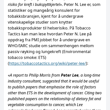
risiko for kreft i bukspyttkjertel
». Peter N. Lee er, som
statistiker og mangeårig konsulent for
tobakksbransjen, kjent for å undergrave
vitenskapelige studier som knytter
tobakksprodukter til helserisiko. På Tobacco
Tactics kan man lese hvordan Peter N. Lee på
oppdrag fra PMI jobbet for å undergrave en
WHO/IARC studie om sammenhengen mellom
passiv røyking og lungekreft (Environmental
tobacco smoke: ETS)
(
https://tobaccotactics.org/wiki/peter-lee/
):
«
A report to Philip Morris from
Peter Lee
, a long-time
industry consultant, suggested that it would be useful
to publish papers that emphasise the role of factors
other than ETS in the development of cancer. Citing two
published papers on the relationship of dietary fat and
vegetable consumption to cancer, which Lee