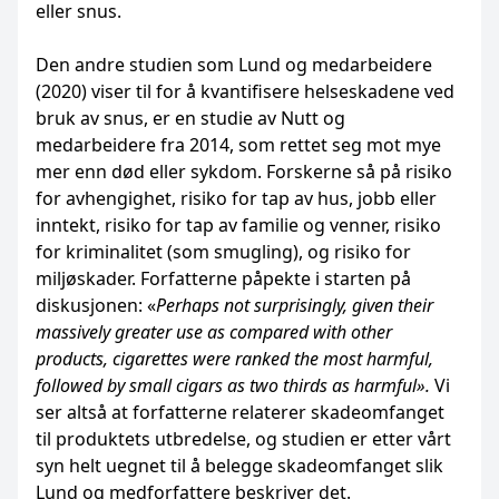
eller snus.
Den andre studien som Lund og medarbeidere
(2020) viser til for å kvantifisere helseskadene ved
bruk av snus, er en studie av Nutt og
medarbeidere fra 2014, som rettet seg mot mye
mer enn død eller sykdom. Forskerne så på risiko
for avhengighet, risiko for tap av hus, jobb eller
inntekt, risiko for tap av familie og venner, risiko
for kriminalitet (som smugling), og risiko for
miljøskader. Forfatterne påpekte i starten på
diskusjonen: «
Perhaps not surprisingly, given their
massively greater use as compared with other
products, cigarettes were ranked the most harmful,
followed by small cigars as two thirds as harmful».
Vi
ser altså at forfatterne relaterer skadeomfanget
til produktets utbredelse, og studien er etter vårt
syn helt uegnet til å belegge skadeomfanget slik
Lund og medforfattere beskriver det.