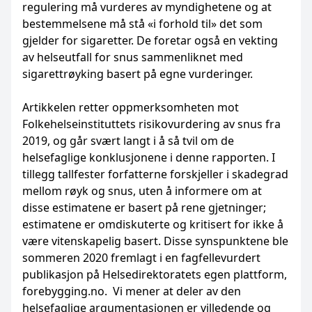
regulering må vurderes av myndighetene og at
bestemmelsene må stå «i forhold til» det som
gjelder for sigaretter. De foretar også en vekting
av helseutfall for snus sammenliknet med
sigarettrøyking basert på egne vurderinger.
Artikkelen retter oppmerksomheten mot
Folkehelseinstituttets risikovurdering av snus fra
2019, og går svært langt i å så tvil om de
helsefaglige konklusjonene i denne rapporten. I
tillegg tallfester forfatterne forskjeller i skadegrad
mellom røyk og snus, uten å informere om at
disse estimatene er basert på rene gjetninger;
estimatene er omdiskuterte og kritisert for ikke å
være vitenskapelig basert. Disse synspunktene ble
sommeren 2020 fremlagt i en fagfellevurdert
publikasjon på Helsedirektoratets egen plattform,
forebygging.no. Vi mener at deler av den
helsefaglige argumentasjonen er villedende og