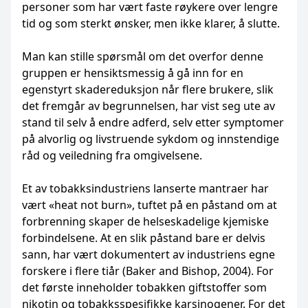
personer som har vært faste røykere over lengre
tid og som sterkt ønsker, men ikke klarer, å slutte.
Man kan stille spørsmål om det overfor denne
gruppen er hensiktsmessig å gå inn for en
egenstyrt skadereduksjon når flere brukere, slik
det fremgår av begrunnelsen, har vist seg ute av
stand til selv å endre adferd, selv etter symptomer
på alvorlig og livstruende sykdom og innstendige
råd og veiledning fra omgivelsene.
Et av tobakksindustriens lanserte mantraer har
vært «heat not burn», tuftet på en påstand om at
forbrenning skaper de helseskadelige kjemiske
forbindelsene. At en slik påstand bare er delvis
sann, har vært dokumentert av industriens egne
forskere i flere tiår (Baker and Bishop, 2004). For
det første inneholder tobakken giftstoffer som
nikotin og tobakksspesifikke karsinogener. For det