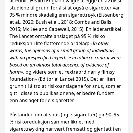
at Public Health England valgte å legge en av disse
studiene til grunn for å si at også e-sigaretter var
95 % mindre skadelig enn sigarettrøyk (Eissenberg
et al., 2020; Bush et al., 2018; Combs and Balls,
2015; McKee and Capewell, 2015). En lederartikkel i
The Lancet omtalte anslaget på 95 % risiko
reduksjon i lite flatterende ordelag: «
In other
words, the opinions of a small group of individuals
with no prespecified expertise in tobacco control were
based on an almost total absence of evidence of
harm
», og videre som et «extraordinarily flimsy
foundation» (Editorial Lancet 2015). Det er liten
grunn til å tro at risikoanslagene for snus, som er
gitt i disse to publikasjonene, er bedre fundert
enn anslaget for e-sigaretter.
Påstanden om at snus (og e-sigaretter) gir 90–95
% risikoreduksjon sammenliknet med
sigarettrøyking har vært fremsatt og gjentatt i en