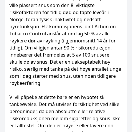
ville plassert snus som den 8. viktigste
risikofaktoren for tidlig død og tapte leveår i
Norge, foran fysisk inaktivitet og nedsatt
nyrefunksjon. EU-kommisjonens Joint Action on
Tobacco Control anslår at om lag 50 % av alle
røykere dør av røyking (i gjennomsnitt 14 år for
tidlig). Om vi igjen antar 90 % risikoreduksjon,
innebærer det fremdeles at 5 av 100 snusere
skulle dø av snus. Det er en uakseptabelt høy
risiko, særlig med tanke på det høye antallet unge
som i dag starter med snus, uten noen tidligere
røykeerfaring.
Vi vil påpeke at dette bare er en hypotetisk
tankeøvelse. Det må utvises forsiktighet ved slike
beregninger, da den absolutte eller relative
risikoreduksjonen mellom sigaretter og snus ikke
er tallfestet. Om den er høyere eller lavere enn