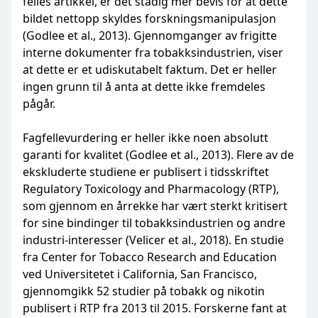
felles artikkel, er det stadig mer bevis for at dette
bildet nettopp skyldes forskningsmanipulasjon
(Godlee et al., 2013). Gjennomganger av frigitte
interne dokumenter fra tobakksindustrien, viser
at dette er et udiskutabelt faktum. Det er heller
ingen grunn til å anta at dette ikke fremdeles
pågår.
Fagfellevurdering er heller ikke noen absolutt
garanti for kvalitet (Godlee et al., 2013). Flere av de
ekskluderte studiene er publisert i tidsskriftet
Regulatory Toxicology and Pharmacology (RTP),
som gjennom en årrekke har vært sterkt kritisert
for sine bindinger til tobakksindustrien og andre
industri-interesser (Velicer et al., 2018). En studie
fra Center for Tobacco Research and Education
ved Universitetet i California, San Francisco,
gjennomgikk 52 studier på tobakk og nikotin
publisert i RTP fra 2013 til 2015. Forskerne fant at