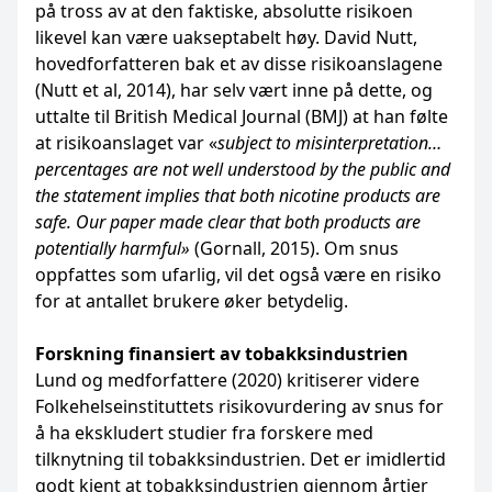
på tross av at den faktiske, absolutte risikoen
likevel kan være uakseptabelt høy. David Nutt,
hovedforfatteren bak et av disse risikoanslagene
(Nutt et al, 2014), har selv vært inne på dette, og
uttalte til British Medical Journal (BMJ) at han følte
at risikoanslaget var «
subject to misinterpretation…
percentages are not well understood by the public and
the statement implies that both nicotine products are
safe. Our paper made clear that both products are
potentially harmful»
(Gornall, 2015). Om snus
oppfattes som ufarlig, vil det også være en risiko
for at antallet brukere øker betydelig.
Forskning finansiert av tobakksindustrien
Lund og medforfattere (2020) kritiserer videre
Folkehelseinstituttets risikovurdering av snus for
å ha ekskludert studier fra forskere med
tilknytning til tobakksindustrien. Det er imidlertid
godt kjent at tobakksindustrien gjennom årtier