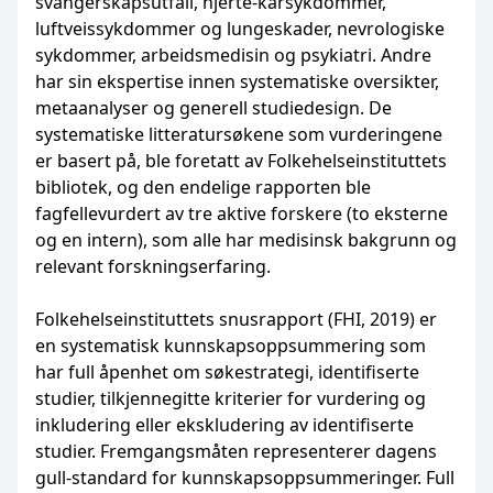
svangerskapsutfall, hjerte-karsykdommer,
luftveissykdommer og lungeskader, nevrologiske
sykdommer, arbeidsmedisin og psykiatri. Andre
har sin ekspertise innen systematiske oversikter,
metaanalyser og generell studiedesign. De
systematiske litteratursøkene som vurderingene
er basert på, ble foretatt av Folkehelseinstituttets
bibliotek, og den endelige rapporten ble
fagfellevurdert av tre aktive forskere (to eksterne
og en intern), som alle har medisinsk bakgrunn og
relevant forskningserfaring.
Folkehelseinstituttets snusrapport (FHI, 2019) er
en systematisk kunnskapsoppsummering som
har full åpenhet om søkestrategi, identifiserte
studier, tilkjennegitte kriterier for vurdering og
inkludering eller ekskludering av identifiserte
studier. Fremgangsmåten representerer dagens
gull-standard for kunnskapsoppsummeringer. Full